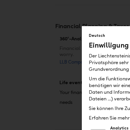
Financial Planning & Taxes
Deutsch
360°-Analysis
Einwilligung
Financial and pension planning 
worry.
Der Liechtenstein
LLB Compass
Privatsphäre sehr
Grundverordnung
Um die Funktionsw
Life events
benötigen wir ein
Daten und Informa
Your financial and pension
Dateien …) verarbe
needs
Sie können Ihre Z
Erfahren Sie mehr 
Analytics