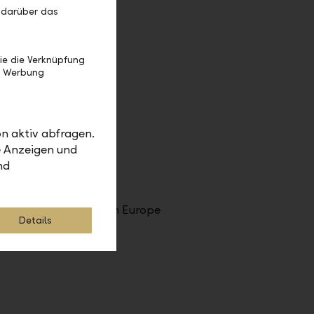
 darüber das
ie die Verknüpfung
e Werbung
n aktiv abfragen.
e Anzeigen und
nd
Offices
Central & Eastern Europe
Details
Middle East