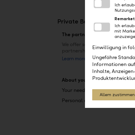
Ich erlau
Nutzungsv
Remarket
Private Banking
Ich erlau
mit Marke
The partner at your side
anzuzeige
We offer security, excellent co
Einwilligung in f
partnership. Get to know us – f
Ungefähre Standor
Learn more
Informationen auf
Inhalte, Anzeigen
Produktentwicklu
About your values
Your needs
Allem zustimmen
Personal contacts