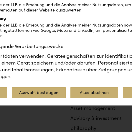
be der LLB die Erhebung und die Analyse meiner Nutzungsdaten, um
erhalten auf dieser Website auszuwerten
ing
be der LLB die Erhebung und die Analyse meiner Nutzungsdaten sow
tingplattformen wie Google, Meta und LinkedIn, um personalisiert
n.
nsulting and a long lasting
olgende Verarbeitungszwecke
or your success.
tdaten verwenden. Geräteeigenschaften zur Identifikatio
 einem Gerät speichern und/oder abrufen. Personalisiert
- und Inhaltsmessungen, Erkenntnisse über Zielgruppen u
ngen.
Assets
LLB Invest
Excellent advice
Advisory models
Auswahl bestätigen
Alles ablehnen
Solid protection
Investment advice
Asset management
Advisory & investment
philosophy