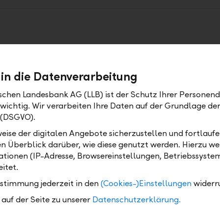
 in die Datenverarbeitung
– for a future without
ischen Landesbank AG (LLB) ist der Schutz Ihrer Personend
 wichtig. Wir verarbeiten Ihre Daten auf der Grundlage d
 (DSGVO).
eise der digitalen Angebote sicherzustellen und fortlaufe
Phases of life
Taxes
en Überblick darüber, wie diese genutzt werden. Hierzu w
tionen (IP-Adresse, Browsereinstellungen, Betriebssyste
Your situation
Tax reporting
itet.
Reclaim withholding taxes
ustimmung jederzeit in den
(Cookies-)Einstellungen
widerr
auf der Seite zu unserer
Datenschutzerklärung.