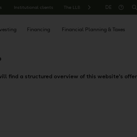
DE
s
Institutional clients
The LLB
S
Help
vesting
Financing
Financial Planning & Taxes
p
ill find a structured overview of this website's offer