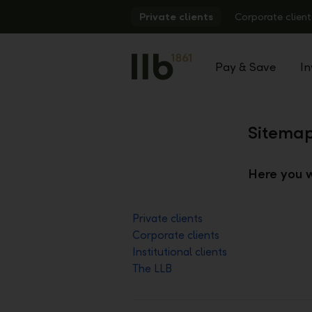
Alerts.Headline
Private clients
Corporate client
Pay & Save
In
Sitema
Here you w
Private clients
Corporate clients
Institutional clients
The LLB