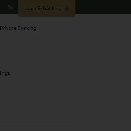
Login E-Banking
earch
Call
Private Banking
ings.