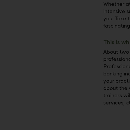
Whether at 
intensive s
you. Take t
fascinatin
This is wh
About two 
profession
Profession
banking in
your practi
about the v
trainers wi
services, c