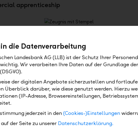
rcial apprenticeship
 in die Datenverarbeitung
ischen Landesbank AG (LLB) ist der Schutz Ihrer Personend
 wichtig. Wir verarbeiten Ihre Daten auf der Grundlage d
 (DSGVO).
eise der digitalen Angebote sicherzustellen und fortlaufe
Graduation
Prosp
en Überblick darüber, wie diese genutzt werden. Hierzu w
p will
Diploma of Vocational Training and
As a c
tionen (IP-Adresse, Browsereinstellungen, Betriebssyste
Training as a commercial specialist,
be abl
itet.
with or without a professional
bankin
ustimmung jederzeit in den
(Cookies-)Einstellungen
widerr
baccalaureate (BMS).
accord
auf der Seite zu unserer
Datenschutzerklärung.