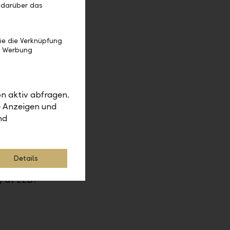
 darüber das
ie die Verknüpfung
ufe
e Werbung
n aktiv abfragen.
e Anzeigen und
nd
Details
) at LLB?