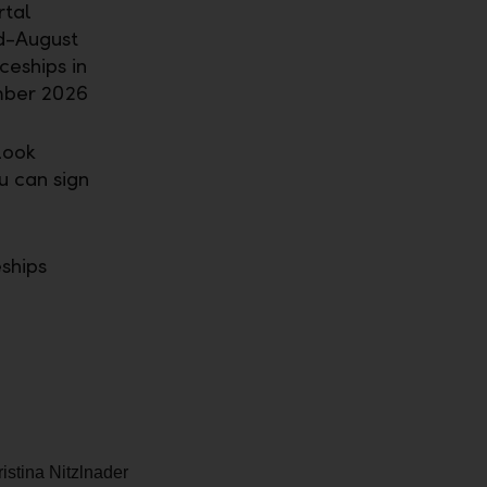
rtal
id-August
ceships in
mber 2026
look
u can sign
eships