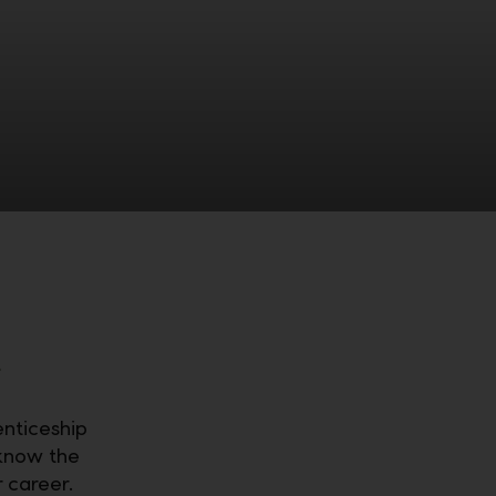
l
enticeship
 know the
 career.