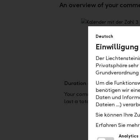
An overview of your comme
Deutsch
Einwilligung
Der Liechtenstein
Privatsphäre sehr
Grundverordnung
Um die Funktionsw
Duration of training
benötigen wir ein
Your commercial apprenticeshi
Daten und Informa
last a total of three years.
Dateien …) verarbe
Sie können Ihre Z
Erfahren Sie mehr 
Analytics