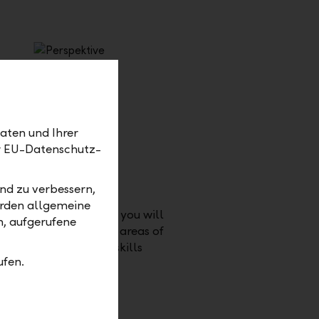
aten und Ihrer
er EU-Datenschutz-
nd zu verbessern,
ects
erden allgemeine
ommercial specialist, you will
m, aufgerufene
e to work in different areas of
g and develop your skills
ufen.
ingly.