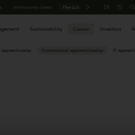
DE
s
Institutional clients
The LLB
S
Help
agement
Sustainability
Career
Investors
M
r apprenticeship
Commercial apprenticeship
IT apprent