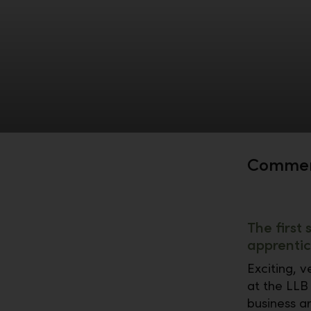
Commerc
The first
apprentic
Exciting, 
at the LLB
business ar