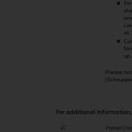
For
sta
onw
Lie
at 
Cur
for
up 
Please note
(Schnupper
For additional information