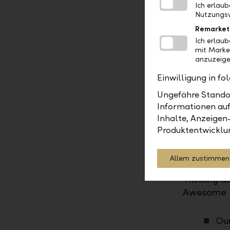
Ich erlau
Nutzungsv
Your profi
Remarket
Ich erlau
Stu
mit Marke
(Sw
anzuzeige
Int
Einwilligung in f
Goo
Ungefähre Standor
Enj
Informationen auf
Fla
Inhalte, Anzeigen
Produktentwicklu
Sen
Allem zustimmen
Your next
Thinking a
Awesome – 
Our