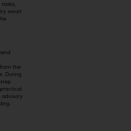
 tasks,
try await
the
ttend
 from the
e. During
 step
 practical
t advisory
ding.