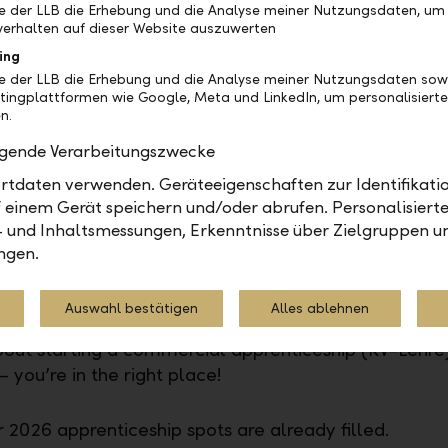
be der LLB die Erhebung und die Analyse meiner Nutzungsdaten, um
erhalten auf dieser Website auszuwerten
le
ing
be der LLB die Erhebung und die Analyse meiner Nutzungsdaten sow
dent in the Realschule (Liechtenstein) or Sekundarst
tingplattformen wie Google, Meta und LinkedIn, um personalisiert
itzerland)
n.
erest in banking
olgende Verarbeitungszwecke
d language and social skills
tdaten verwenden. Geräteeigenschaften zur Identifikatio
oyment in dealing with people
 einem Gerät speichern und/oder abrufen. Personalisiert
ir for numbers
- und Inhaltsmessungen, Erkenntnisse über Zielgruppen u
ngen.
se of responsibility and reliability
Auswahl bestätigen
Alles ablehnen
 steps
bout starting a commercial apprenticeship (KV-Lehre
you’re in the right place!
 2026 apprenticeship spots are already filled.