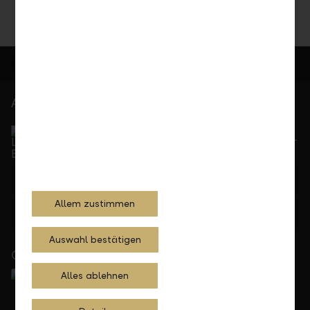
At your service
Service Direct
Can be reached by phone, Monday to Friday, 8 a. m. –
5.30 p. m.
+423 236 88 11
Allem zustimmen
Feedback
E-mail
Auswahl bestätigen
Close to you
Alles ablehnen