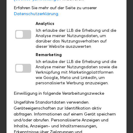
SEPA, IBAN, etc.
Erfahren Sie mehr auf der Seite zu unserer
Simple explanations of Single Euro Payments (SEPA),
Datenschutzerklärung.
International Bank Account Number (IBAN) and Bank
Analytics
Identifier Code (BIC).
Ich erlaube der LLB die Erhebung und die
Analyse meiner Nutzungsdaten, um
Go to SEPA, IBAN, etc.
darüber das Nutzungsverhalten auf
dieser Website auszuwerten
Remarketing
Ich erlaube der LLB die Erhebung und die
Analyse meiner Nutzungsdaten sowie die
Share
Print
Verknüpfung mit Marketingplattformen
wie Google, Meta und LinkedIn, um
personalisierte Werbung anzuzeigen.
Einwilligung in folgende Verarbeitungszwecke
Ungefähre Standortdaten verwenden.
Geräteeigenschaften zur Identifikation aktiv
abfragen. Informationen auf einem Gerät speichern
und/oder abrufen. Personalisierte Anzeigen und
Inhalte, Anzeigen- und Inhaltsmessungen,
Erkenntnisse über Zielgruppen und