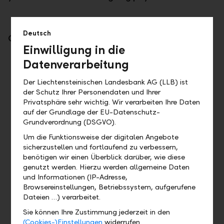
Deutsch
Our solution
Einwilligung in die
QR bill
Datenverarbeitung
Fast payment thanks to the easy scanning of QR bills. For
Der Liechtensteinischen Landesbank AG (LLB) ist
more details, click here.
der Schutz Ihrer Personendaten und Ihrer
Privatsphäre sehr wichtig. Wir verarbeiten Ihre Daten
Go to QR bill
auf der Grundlage der EU-Datenschutz-
Grundverordnung (DSGVO).
Um die Funktionsweise der digitalen Angebote
Outgoing payments
sicherzustellen und fortlaufend zu verbessern,
benötigen wir einen Überblick darüber, wie diese
From standing orders and one-off payments to direct
genutzt werden. Hierzu werden allgemeine Daten
debits. Find out more here.
und Informationen (IP-Adresse,
Browsereinstellungen, Betriebssystem, aufgerufene
Go to Outgoing payments
Dateien …) verarbeitet.
Sie können Ihre Zustimmung jederzeit in den
(Cookies-)Einstellungen
widerrufen.