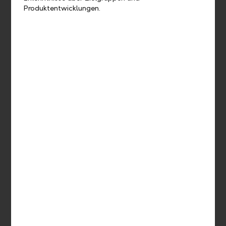
Produktentwicklungen.
Come see us
Visit one of our branches. We look forward to giving you
tailored advice.
Open location finder
Get in touch with us