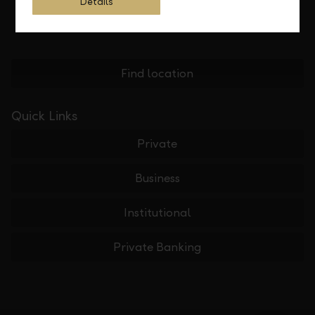
Details
Find location
Quick Links
Private
Business
Institutional
Private Banking