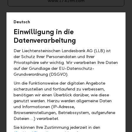
www.1741fm.com
Deutsch
Einwilligung in die
Datenverarbeitung
Der Liechtensteinischen Landesbank AG (LLB) ist
der Schutz Ihrer Personendaten und Ihrer
Privatsphäre sehr wichtig. Wir verarbeiten Ihre Daten
auf der Grundlage der EU-Datenschutz-
Grundverordnung (DSGVO).
Accuro Fund Solutions AG
Um die Funktionsweise der digitalen Angebote
Telephone +423 233 47 07
sicherzustellen und fortlaufend zu verbessern,
benötigen wir einen Überblick darüber, wie diese
www.accuro-funds.li
genutzt werden. Hierzu werden allgemeine Daten
und Informationen (IP-Adresse,
Browsereinstellungen, Betriebssystem, aufgerufene
Dateien …) verarbeitet.
Sie können Ihre Zustimmung jederzeit in den