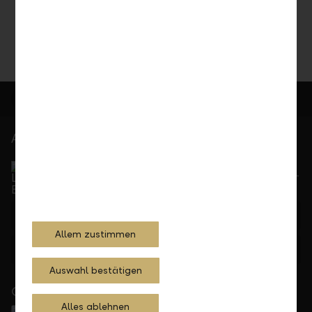
Share
Print
At your service
Service Direct
Can be reached by phone, Monday to Friday, 8 a. m. –
5.30 p. m.
+423 236 88 11
Allem zustimmen
Feedback
E-mail
Auswahl bestätigen
Close to you
Alles ablehnen