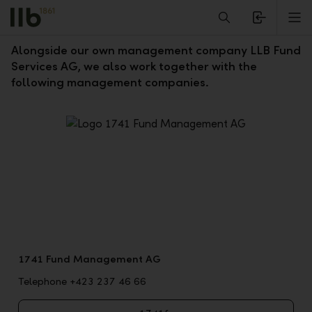
Alerts.Headline
M
Cooperation with excellent partners
Alongside our own management company LLB Fund
Services AG, we also work together with the
following management companies.
1741 Fund Management AG
Telephone +423 237 46 66