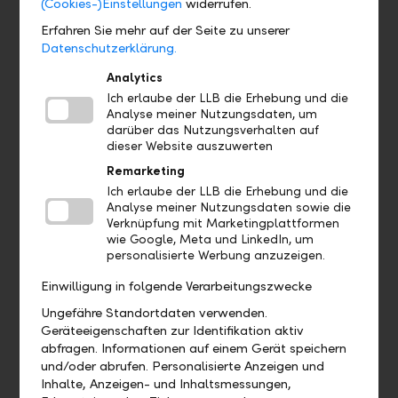
(Cookies-)Einstellungen
widerrufen.
Erfahren Sie mehr auf der Seite zu unserer
Datenschutzerklärung.
Analytics
Ich erlaube der LLB die Erhebung und die
Analyse meiner Nutzungsdaten, um
IMT Asset Management AG
darüber das Nutzungsverhalten auf
dieser Website auszuwerten
Telephone +423 238 17 90
Remarketing
Ich erlaube der LLB die Erhebung und die
www.imt.li
Analyse meiner Nutzungsdaten sowie die
Verknüpfung mit Marketingplattformen
wie Google, Meta und LinkedIn, um
personalisierte Werbung anzuzeigen.
Einwilligung in folgende Verarbeitungszwecke
Ungefähre Standortdaten verwenden.
Geräteeigenschaften zur Identifikation aktiv
abfragen. Informationen auf einem Gerät speichern
und/oder abrufen. Personalisierte Anzeigen und
Inhalte, Anzeigen- und Inhaltsmessungen,