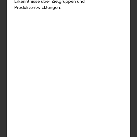
Erkenntnisse über Zielgruppen und
Produktentwicklungen.
CAIAC Fund Management AG
Telephone +423 375 83 33
www.caiac.li
IFM Independent Fund Management AG
Telephone +423 235 04 50