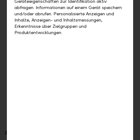
Geräteeigenschaften zur Identifikation aktiv
abfragen. Informationen auf einem Gerät speichern
Programme overview
und/oder abrufen. Personalisierte Anzeigen und
Inhalte, Anzeigen- und Inhaltsmessungen,
Employment in parallel with your studies
Erkenntnisse über Zielgruppen und
30–50% employment (over the course of the year)
Produktentwicklungen.
12 months in a specialised area
Objective
To enter a specialist or management position upon
completion of the programme.
Accompanying programme
Attendance of networking events, summer events, and
other events; additional benefits
For further information please contact