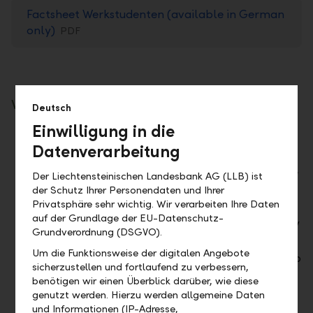
Factsheet Werkstudenten (available in German
only)
PDF
What you can expect from us:
Deutsch
Einwilligung in die
Insight into the operational processes and
Datenverarbeitung
activities of a business area
Understand the role of the department in the
Der Liechtensteinischen Landesbank AG (LLB) ist
overall context of the company
der Schutz Ihrer Personendaten und Ihrer
Privatsphäre sehr wichtig. Wir verarbeiten Ihre Daten
Development and extension of specific
auf der Grundlage der EU-Datenschutz-
specialist knowledge as well as linking theory
Grundverordnung (DSGVO).
with practice
Um die Funktionsweise der digitalen Angebote
Steep development curve through on-the-job
sicherzustellen und fortlaufend zu verbessern,
learning
benötigen wir einen Überblick darüber, wie diese
Learn and apply first steps in project
genutzt werden. Hierzu werden allgemeine Daten
management
und Informationen (IP-Adresse,