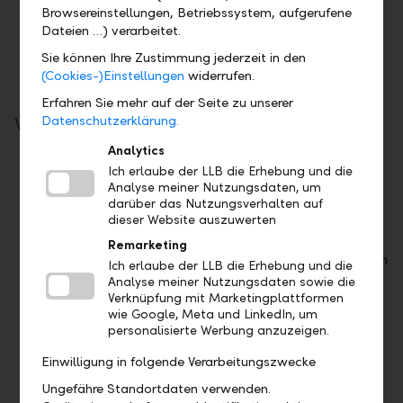
Browsereinstellungen, Betriebssystem, aufgerufene
Scope for creativity and responsibility in your
Dateien …) verarbeitet.
own small project
Sie können Ihre Zustimmung jederzeit in den
An interesting accompanying programme
(Cookies-)Einstellungen
widerrufen.
with networking and other event
Erfahren Sie mehr auf der Seite zu unserer
Datenschutzerklärung.
What we expect from you:
Analytics
Good interim academic record
Ich erlaube der LLB die Erhebung und die
Conviction and dedication
Analyse meiner Nutzungsdaten, um
darüber das Nutzungsverhalten auf
Strong ability to grasp complex concepts
dieser Website auszuwerten
Very good analytical skills
Remarketing
Ambition to position yourself in the long term
Ich erlaube der LLB die Erhebung und die
as a driving force and shaper of our business
Analyse meiner Nutzungsdaten sowie die
Verknüpfung mit Marketingplattformen
Motivation to put the theory learned in your
wie Google, Meta und LinkedIn, um
studies into practice
personalisierte Werbung anzuzeigen.
High commitment to corporate culture
Einwilligung in folgende Verarbeitungszwecke
Ungefähre Standortdaten verwenden.