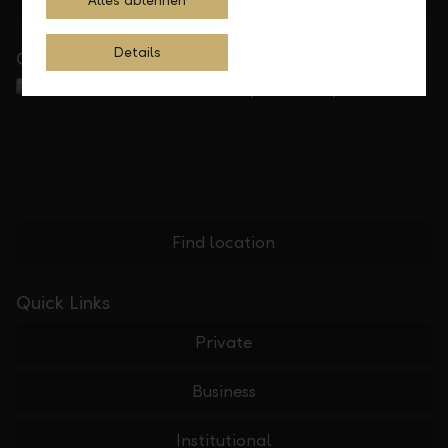
Alles ablehnen
Details
Close to you
Find location
Quick Links
Private
Business
Institutional