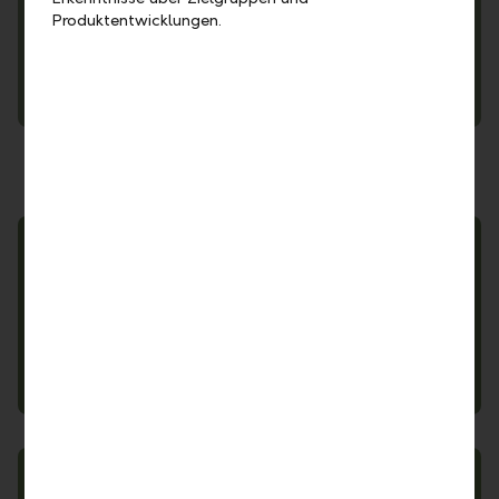
Produktentwicklungen.
Deposit Guarantee
Whistleblowing Procedure