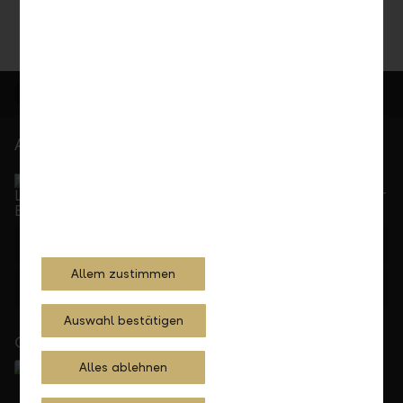
At your service
Service Direct
Can be reached by phone, Monday to Friday, 8 a. m. –
5.30 p. m.
+423 236 88 11
Allem zustimmen
Feedback
E-mail
Auswahl bestätigen
Close to you
Alles ablehnen