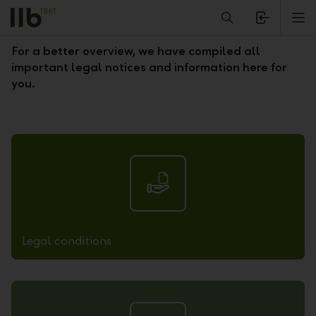
Alerts.Headline
M
Legal notes
For a better overview, we have compiled all
important legal notices and information here for
you.
Legal conditions