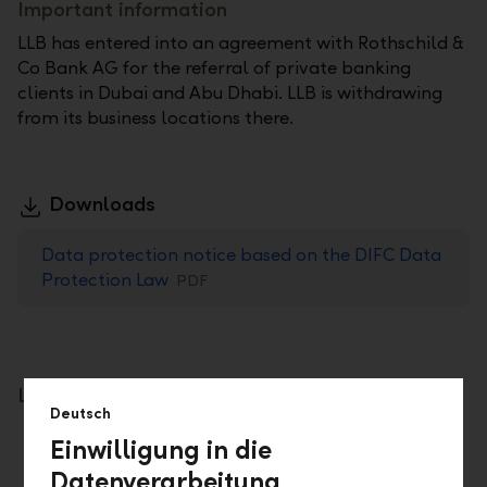
Important information
LLB has entered into an agreement with Rothschild &
Co Bank AG for the referral of private banking
clients in Dubai and Abu Dhabi. LLB is withdrawing
from its business locations there.
Downloads
Data protection notice based on the DIFC Data
Protection Law
PDF
LLB is your strong and reliable Partner
Deutsch
Booking Centre in the AAA-rated Principality
Einwilligung in die
of Liechtenstein
Datenverarbeitung