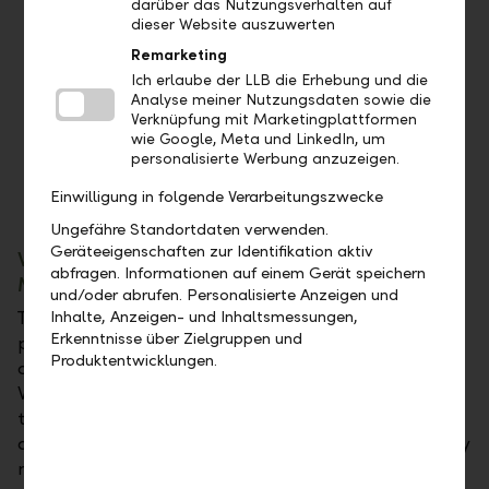
darüber das Nutzungsverhalten auf
Liechtenstein is one of the wealthiest
dieser Website auszuwerten
countries in the world with a GDP per capita
Remarketing
of nearly USD 140'000
Ich erlaube der LLB die Erhebung und die
Liechtenstein's success as a financial centre is
Analyse meiner Nutzungsdaten sowie die
linked to its excellent regulatory framework
Verknüpfung mit Marketingplattformen
wie Google, Meta und LinkedIn, um
and high quality standards
personalisierte Werbung anzuzeigen.
Einwilligung in folgende Verarbeitungszwecke
Ungefähre Standortdaten verwenden.
Geräteeigenschaften zur Identifikation aktiv
We are deeply committed to the UAE and the
abfragen. Informationen auf einem Gerät speichern
Middle East
und/oder abrufen. Personalisierte Anzeigen und
The Liechtensteinische Landesbank has a long-time
Inhalte, Anzeigen- und Inhaltsmessungen,
Erkenntnisse über Zielgruppen und
presence in the UAE highlighted by the opening of
Produktentwicklungen.
our offices in Abu Dhabi in 2005 and Dubai in 2008.
We focus on maintaining long-term partnerships in
the Middle East by offering local products, such as
access to UAE shares, sharia-compliant discretionary
mandates and financing of life insurance. The Dubai