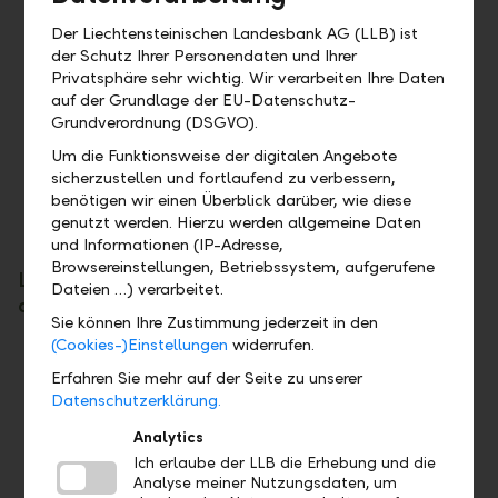
Stable ownership structure with the
Principality of Liechtenstein as majority
Der Liechtensteinischen Landesbank AG (LLB) ist
der Schutz Ihrer Personendaten und Ihrer
shareholder
Privatsphäre sehr wichtig. Wir verarbeiten Ihre Daten
Since its foundation more than 160 years ago
auf der Grundlage der EU-Datenschutz-
(1861) LLB has never made a loss
Grundverordnung (DSGVO).
Excellent deposit rating of Aa1 by Moody's
Um die Funktionsweise der digitalen Angebote
Publicly listed company on Swiss Stock
sicherzustellen und fortlaufend zu verbessern,
Exchange
benötigen wir einen Überblick darüber, wie diese
genutzt werden. Hierzu werden allgemeine Daten
Highest standards of corporate governance
und Informationen (IP-Adresse,
Browsereinstellungen, Betriebssystem, aufgerufene
Liechtenstein provides political, social, legal
Dateien …) verarbeitet.
and economic stability
Sie können Ihre Zustimmung jederzeit in den
(Cookies-)Einstellungen
widerrufen.
Full access to Europe as a member of two
economic zones: Switzerland and the
Erfahren Sie mehr auf der Seite zu unserer
Datenschutzerklärung.
European Economic Area
Customs and currency treaties with
Analytics
Switzerland with the Swiss Franc as official
Ich erlaube der LLB die Erhebung und die
currency
Analyse meiner Nutzungsdaten, um