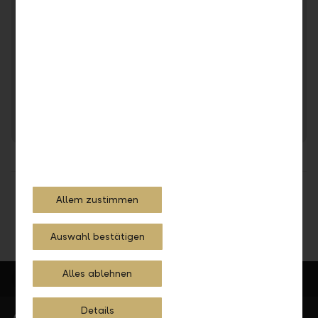
Private and institutional clients all over the world count
on our excellent investment advice and asset
management. Do you want to know more about us? Talk
with one of our representatives in our offices in Dubai or
Abu Dhabi.
Get in touch
Share
Print
Allem zustimmen
Auswahl bestätigen
Alles ablehnen
Details