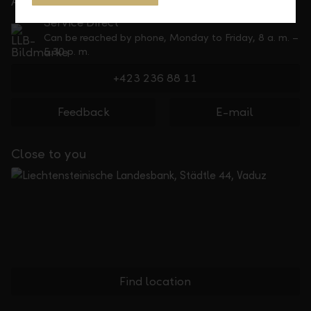
At your service
Service Direct
Can be reached by phone, Monday to Friday, 8 a. m. –
5.30 p. m.
+423 236 88 11
Feedback
E-mail
Close to you
Find location