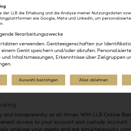
ing
be der LLB die Erhebung und die Analyse meiner Nutzungsdaten sow
tingplattformen wie Google, Meta und LinkedIn, um personalisiert
Co
n.
on 
olgende Verarbeitungszwecke
tdaten verwenden. Geräteeigenschaften zur Identifikatio
 einem Gerät speichern und/oder abrufen. Personalisiert
- und Inhaltsmessungen, Erkenntnisse über Zielgruppen u
ngen.
c Trade Confirmation (ETC)
Auswahl bestätigen
Alles ablehnen
y after settling each market or foreign exchange tra
u an Electronic Trade Confirmation.
anking
ly and transparently at all times: With LLB Online Ban
nent access to your account and custody account. 
sily analyse your assets and are simultaneously con