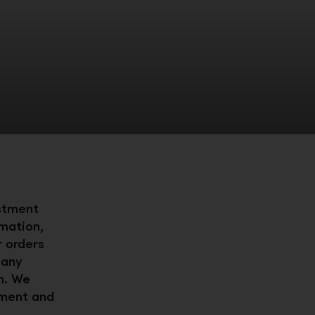
estment
rmation,
r orders
many
n. We
tment and