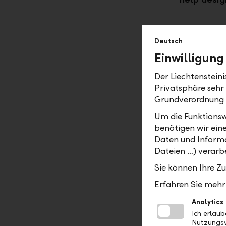
Deutsch
Your dire
Einwilligung
We ensure 
Der Liechtenstein
advisor on
Privatsphäre sehr
and fund t
Grundverordnung
experience
team. This
Um die Funktionsw
prices, gu
benötigen wir ein
Daten und Informa
market ord
Dateien …) verarbe
until 6 p.m
10 p.m. vi
Sie können Ihre Z
agreement 
Erfahren Sie mehr 
Analytics
Ich erlau
Nutzungsv