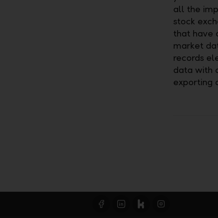
all the im
stock exch
that have 
market dat
records el
data with 
exporting a