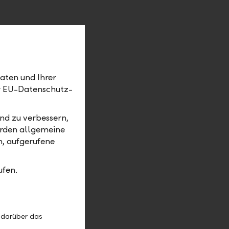
client
aten und Ihrer
rket orders
er EU-Datenschutz-
e
trading
ation and
nd zu verbessern,
dual
erden allgemeine
m, aufgerufene
holidays –
h us until
er
ufen.
 darüber das