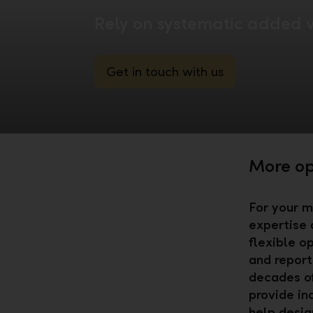
Rely on systematic added 
Get in touch with us
More op
For your m
expertise 
flexible op
and report
decades of
provide in
help design