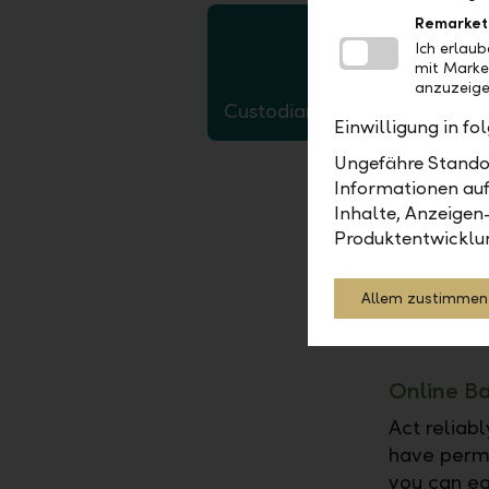
Remarket
Ich erlau
mit Marke
anzuzeige
Custodian services
Einwilligung in f
Ungefähre Standor
Informationen auf
Inhalte, Anzeigen
Produktentwicklu
Electroni
Allem zustimmen
Immediatel
we send yo
Online B
Act reliab
have perma
you can ea