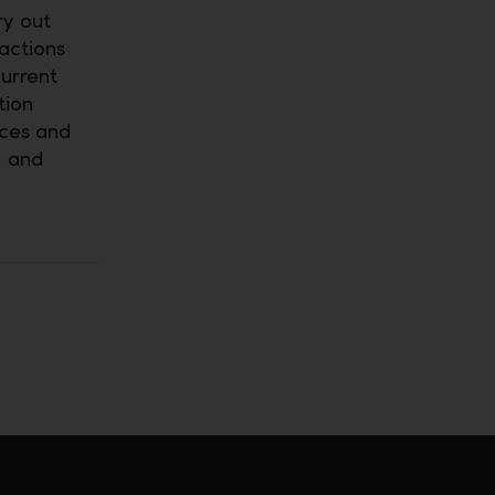
ry out
actions
urrent
tion
ices and
, and