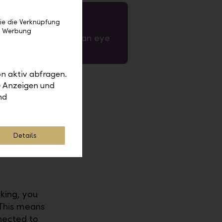
ie die Verknüpfung
e Werbung
mpliance: We keep an eye
everything
n aktiv abfragen.
e Anzeigen und
nd
Details
nsaction,
king, you
This means
nected to