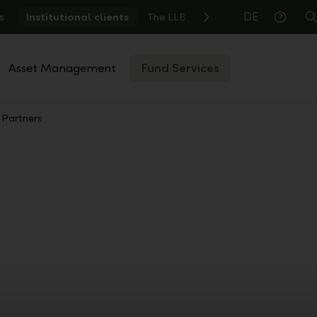
DE
s
Institutional clients
The LLB
S
Help
Asset Management
Fund Services
Partners