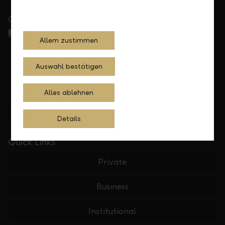
Close to you
Allem zustimmen
Auswahl bestätigen
Alles ablehnen
Find location
Details
Quick Links
Private
Business
Institutional