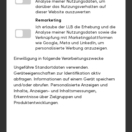
Analyse meiner Nutzungsdaten, um
and interests? Then our General Management Trainee
darüber das Nutzungsverhalten auf
programme is the right choice for 18 months.
dieser Website auszuwerten
Remarketing
Learn more
Ich erlaube der LLB die Erhebung und die
Analyse meiner Nutzungsdaten sowie die
Verknüpfung mit Marketingplattformen
wie Google, Meta und LinkedIn, um
personalisierte Werbung anzuzeigen.
Einwilligung in folgende Verarbeitungszwecke
Ungefähre Standortdaten verwenden.
Geräteeigenschaften zur Identifikation aktiv
abfragen. Informationen auf einem Gerät speichern
und/oder abrufen. Personalisierte Anzeigen und
Inhalte, Anzeigen- und Inhaltsmessungen,
Erkenntnisse über Zielgruppen und
Relationship Management Trainee programme
Produktentwicklungen.
You already know that you want to get started on the
customer front. Then our Relationship Management
Trainee programme ist the right choice for 18 months.
Learn more