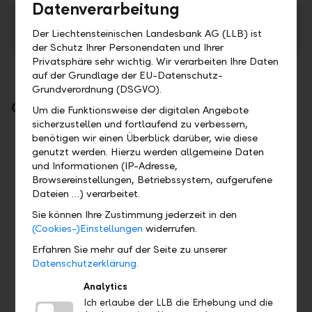
Datenverarbeitung
Factsheet Masterabsolventen Trainee
programme (available in German only)
Der Liechtensteinischen Landesbank AG (LLB) ist
PDF
der Schutz Ihrer Personendaten und Ihrer
Privatsphäre sehr wichtig. Wir verarbeiten Ihre Daten
auf der Grundlage der EU-Datenschutz-
Grundverordnung (DSGVO).
Our Trainee programme for master's graduates
Um die Funktionsweise der digitalen Angebote
sicherzustellen und fortlaufend zu verbessern,
benötigen wir einen Überblick darüber, wie diese
genutzt werden. Hierzu werden allgemeine Daten
und Informationen (IP-Adresse,
Browsereinstellungen, Betriebssystem, aufgerufene
Dateien …) verarbeitet.
Sie können Ihre Zustimmung jederzeit in den
(Cookies-)Einstellungen
widerrufen.
Erfahren Sie mehr auf der Seite zu unserer
Datenschutzerklärung.
General Management Trainee programme
Analytics
Would you like to get to know the banking world in a
Ich erlaube der LLB die Erhebung und die
holistic way and systematically explore your opportunities