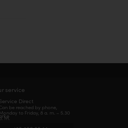
ur service
Service Direct
Can be reached by phone,
Monday to Friday, 8 a. m. – 5.30
p. m.