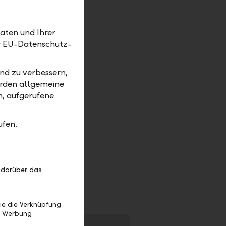
 bonds
 private
aten und Ihrer
er EU-Datenschutz-
ing
nd zu verbessern,
erden allgemeine
LLB as
m, aufgerufene
ufen.
 leading
t the
important
 darüber das
ie die Verknüpfung
e Werbung