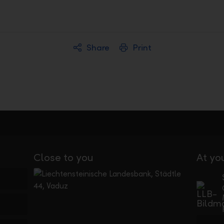
Share
Print
Close to you
At yo