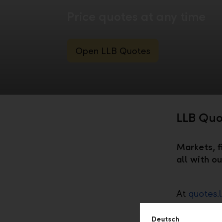
Price quotes at any time
Open LLB Quotes
LLB Quo
Markets, f
all with o
At
quotes.l
stock mark
Deutsch