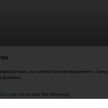
tes
inancial news, or current fund developments – keep t
ur platform.
lb.li
you can access the following:
et information from the most important trading ven