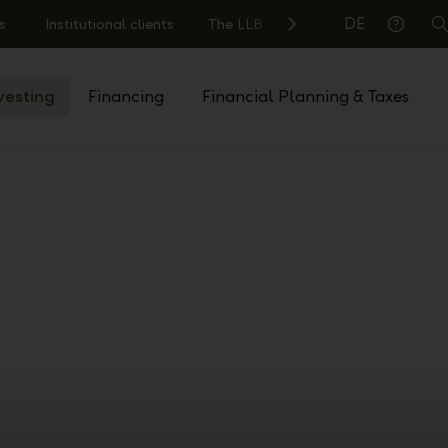
DE
s
Institutional clients
The LLB
S
Help
vesting
Financing
Financial Planning & Taxes