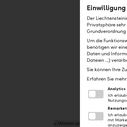
indices wi
Einwilligung
pri
Der Liechtenstein
Privatsphäre sehr
lab
Grundverordnung
ext
sec
Um die Funktionsw
benötigen wir ein
the
Daten und Informa
wel
Dateien …) verarbe
cur
Sie können Ihre Z
Erfahren Sie mehr 
Furthermor
Swiss busi
Analytics
latest eve
Ich erlau
facts and 
Nutzungsv
Remarket
Ich erlau
mit Marke
anzuzeige