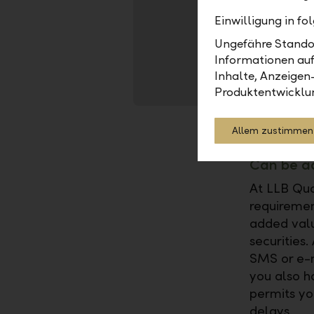
Einwilligung in f
Ungefähre Standor
Informationen auf
Inhalte, Anzeigen
Produktentwicklu
Allem zustimmen
Can be a
At LLB Quo
requiremen
added value
securities.
SMS or e-m
you also ha
permits yo
delays.