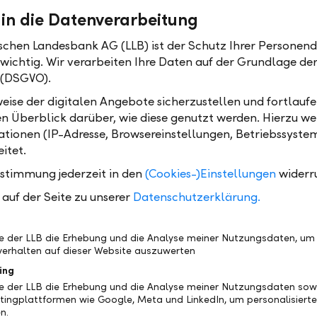
th detailed information about stocks, derivatives and
 in die Datenverarbeitung
ce trends and information about LLB funds as well as
ischen Landesbank AG (LLB) ist der Schutz Ihrer Personend
 wichtig. Wir verarbeiten Ihre Daten auf der Grundlage d
el funds
 (DSGVO).
ensive graphic possibilities for assessing and compar
urity price developments
eise der digitalen Angebote sicherzustellen und fortlaufe
en Überblick darüber, wie diese genutzt werden. Hierzu w
 latest bank note and foreign exchange rates at the 
tionen (IP-Adresse, Browsereinstellungen, Betriebssyste
l as mean rates for various currencies
itet.
rency calculator
ustimmung jederzeit in den
(Cookies-)Einstellungen
widerr
auf der Seite zu unserer
Datenschutzerklärung.
e, LLB Quotes provides you with access to AWP, the
ness news agency. This provides ongoing reports abou
nts in Switzerland and abroad, as well as supplying 
be der LLB die Erhebung und die Analyse meiner Nutzungsdaten, um
figures about companies, markets and sectors.
erhalten auf dieser Website auszuwerten
ing
be der LLB die Erhebung und die Analyse meiner Nutzungsdaten sow
tingplattformen wie Google, Meta und LinkedIn, um personalisiert
n.