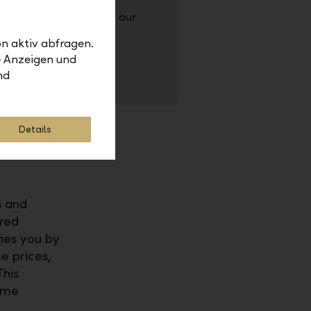
the information about our
n aktiv abfragen.
e Anzeigen und
nd
Details
s and
rred
fies you by
e prices,
This
ime