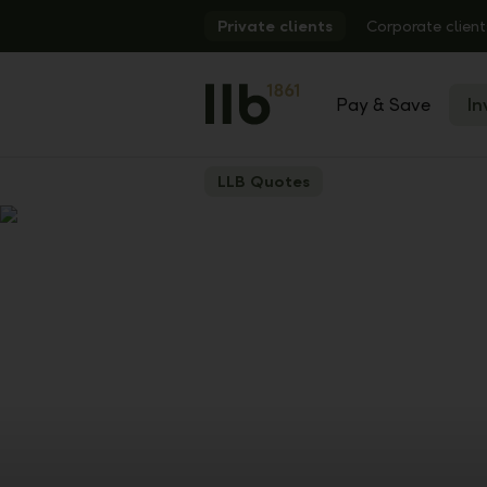
Alerts.Headline
Private clients
Corporate client
Pay & Save
In
LLB Quotes
Show
Previous