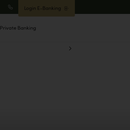
Login E-Banking
earch
Call
Private Banking
Show
Next