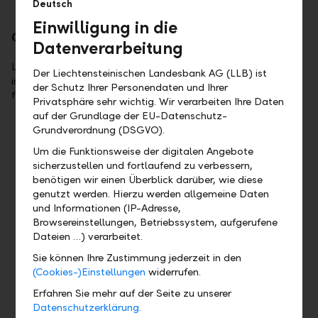
Deutsch
Einwilligung in die
Cultural commitment
Datenverarbeitung
Liechtenstein is home to a wide variety of cultural
Der Liechtensteinischen Landesbank AG (LLB) ist
institutions, organisations, and events with many offerings
der Schutz Ihrer Personendaten und Ihrer
for young and old.
Privatsphäre sehr wichtig. Wir verarbeiten Ihre Daten
auf der Grundlage der EU-Datenschutz-
Grundverordnung (DSGVO).
Um die Funktionsweise der digitalen Angebote
sicherzustellen und fortlaufend zu verbessern,
benötigen wir einen Überblick darüber, wie diese
genutzt werden. Hierzu werden allgemeine Daten
und Informationen (IP-Adresse,
Browsereinstellungen, Betriebssystem, aufgerufene
Dateien …) verarbeitet.
Sie können Ihre Zustimmung jederzeit in den
(Cookies-)Einstellungen
widerrufen.
Operetta Balzers
Erfahren Sie mehr auf der Seite zu unserer
Operettas offer entertainment for everyone. Time and
Datenschutzerklärung.
again, this is demonstrated by Operetta Balzers – where