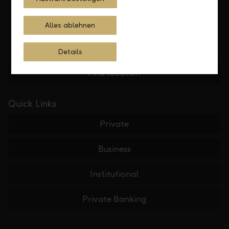
Alles ablehnen
Details
Find location
Quick Links
Private
Business
Institutional
Private Banking