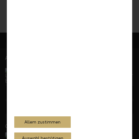
Share
Print
At your service
Service Direct
Can be reached by phone, Monday to Friday, 8 a. m. –
5.30 p. m.
+423 236 88 11
Feedback
E-mail
Allem zustimmen
Close to you
Auswahl bestätigen