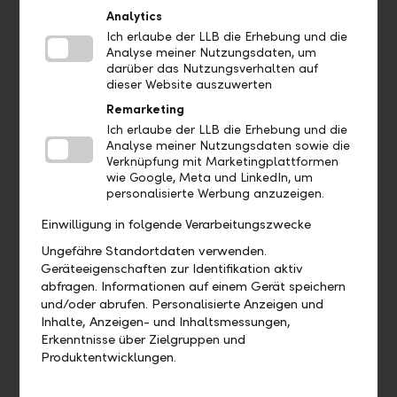
musical delight meets tireless dedication.
Analytics
Ich erlaube der LLB die Erhebung und die
Operetta Balzers
Analyse meiner Nutzungsdaten, um
darüber das Nutzungsverhalten auf
dieser Website auszuwerten
Remarketing
Ich erlaube der LLB die Erhebung und die
Analyse meiner Nutzungsdaten sowie die
Verknüpfung mit Marketingplattformen
wie Google, Meta und LinkedIn, um
personalisierte Werbung anzuzeigen.
Einwilligung in folgende Verarbeitungszwecke
Ungefähre Standortdaten verwenden.
Geräteeigenschaften zur Identifikation aktiv
TAK Children and Youth Theatre
abfragen. Informationen auf einem Gerät speichern
und/oder abrufen. Personalisierte Anzeigen und
Theatre means entering a different world. The TAK Children
Inhalte, Anzeigen- und Inhaltsmessungen,
and Youth Theatre gives this opportunity to children from
Erkenntnisse über Zielgruppen und
the age of 2 to 18. It offers something for everyone.
Produktentwicklungen.
TAK Children and Youth Theatre