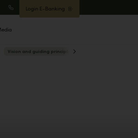
Login E-Banking
earch
Call
edia
Vision and guiding principles
Awards
Show
Next