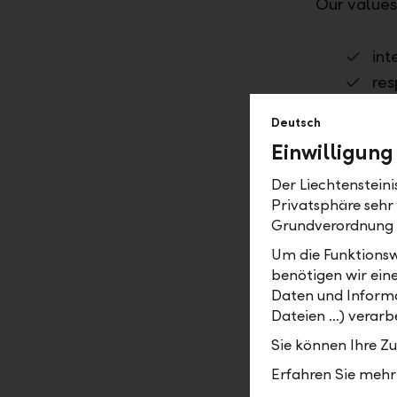
Our values
int
res
col
Deutsch
pas
Einwilligung
exc
Der Liechtenstein
Our values
Privatsphäre sehr
Grundverordnung
be one of 
Um die Funktionsw
Our vision
benötigen wir ein
Daten und Informa
In a consta
Dateien …) verarbe
the most tr
Sie können Ihre Z
clients for
stands for 
Erfahren Sie mehr 
and in ever