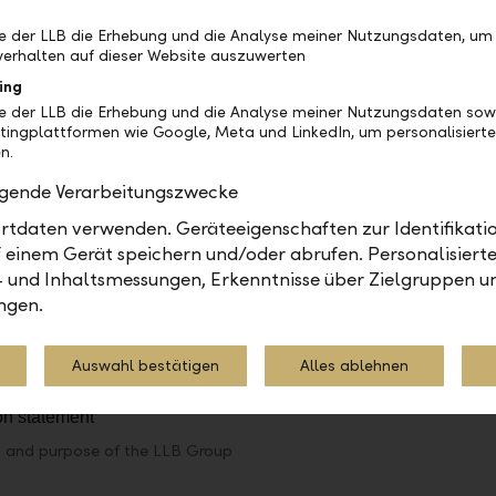
d shapes our future. At LLB, trust is not just a single w
be der LLB die Erhebung und die Analyse meiner Nutzungsdaten, um
 and our responsibility.
erhalten auf dieser Website auszuwerten
ing
se: value-based banking for a sustainable futu
be der LLB die Erhebung und die Analyse meiner Nutzungsdaten sow
tingplattformen wie Google, Meta und LinkedIn, um personalisiert
th our vision, we emphasise the importance of value-
n.
his principle guides our daily work and decision-maki
olgende Verarbeitungszwecke
that sustainable success is based on solid values. B
tdaten verwenden. Geräteeigenschaften zur Identifikatio
integrity with modern banking solutions, we make an 
 einem Gerät speichern und/oder abrufen. Personalisiert
n to a sustainable future. At LLB, we see ourselves n
- und Inhaltsmessungen, Erkenntnisse über Zielgruppen u
 also as a partner that, together with our clients, is 
ngen.
f a responsible and sustainable financial world.
Auswahl bestätigen
Alles ablehnen
n, and purpose of the LLB Group