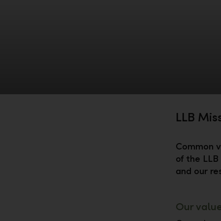
LLB Mis
Common val
of the LLB
and our res
Our value