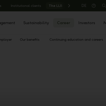
DE
s
Institutional clients
The LLB
S
Help
agement
Sustainability
Career
Investors
M
mployer
Our benefits
Continuing education and careers