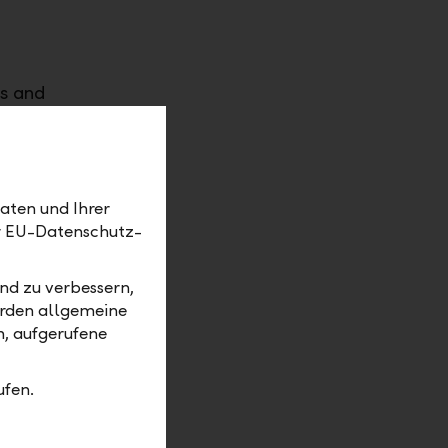
ts and
 passion.
aten und Ihrer
sion: to
er EU-Datenschutz-
nd zu verbessern,
erden allgemeine
m, aufgerufene
e one of
f our
ufen.
ion: LLB
y decision
s our