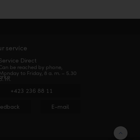
ur service
Service Direct
Can be reached by phone,
Monday to Friday, 8 a. m. – 5.30
p. m.
+423 236 88 11
eedback
E-mail
Back 