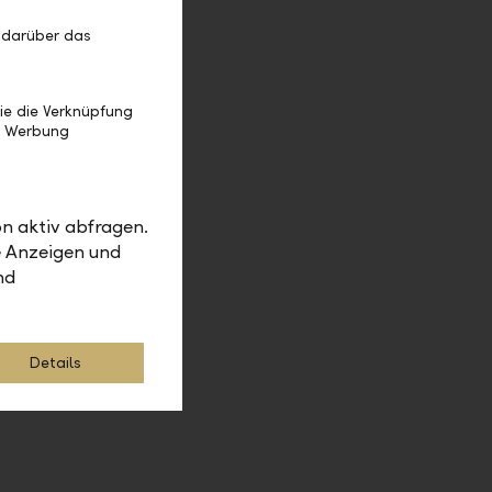
ord - it is
 darüber das
re.
ie die Verknüpfung
e Werbung
based
ng. We are
y combining
n aktiv abfragen.
active
e Anzeigen und
ot only as
nd
pursuing
Details