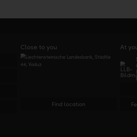
Close to you
At yo
Find location
F