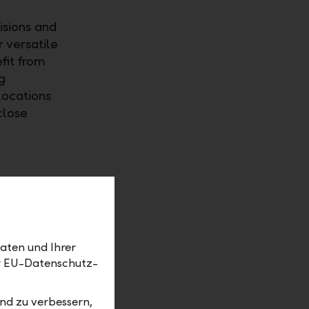
isions and
r versatile
fit from
g
locations
close
aten und Ihrer
er EU-Datenschutz-
al
an find
nd zu verbessern,