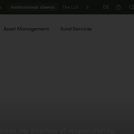
DE
s
Institutional clients
The LLB
S
Help
Asset Management
Fund Services
nds my position of responsibility.