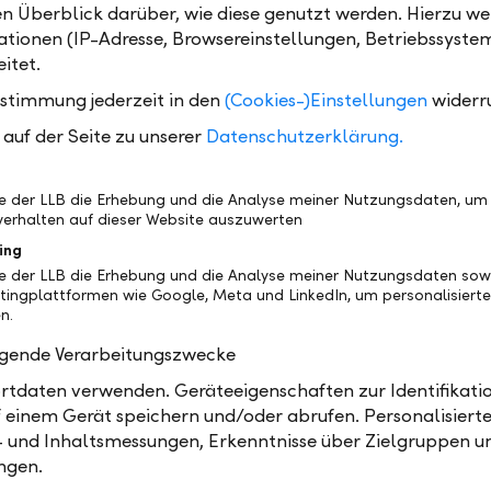
en Überblick darüber, wie diese genutzt werden. Hierzu w
tionen (IP-Adresse, Browsereinstellungen, Betriebssyste
itet.
ustimmung jederzeit in den
(Cookies-)Einstellungen
widerr
auf der Seite zu unserer
Datenschutzerklärung.
be der LLB die Erhebung und die Analyse meiner Nutzungsdaten, um
erhalten auf dieser Website auszuwerten
ing
Digital onboarding
be der LLB die Erhebung und die Analyse meiner Nutzungsdaten sow
tingplattformen wie Google, Meta und LinkedIn, um personalisiert
n.
olgende Verarbeitungszwecke
tdaten verwenden. Geräteeigenschaften zur Identifikatio
 einem Gerät speichern und/oder abrufen. Personalisiert
- und Inhaltsmessungen, Erkenntnisse über Zielgruppen u
ngen.