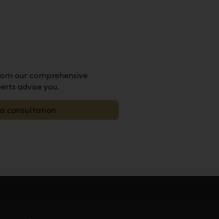
 from our comprehensive
perts advise you.
a consultation