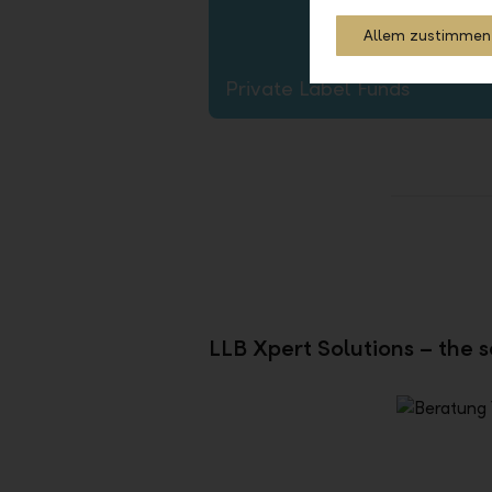
Allem zustimmen
Private Label Funds
LLB Xpert Solutions – the s