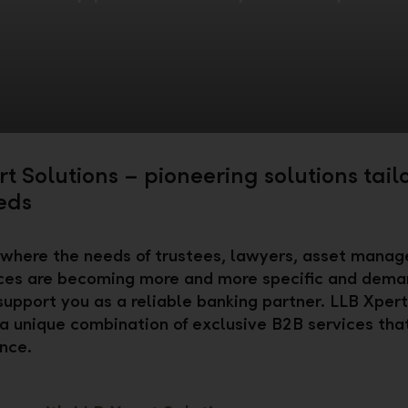
t Solutions – pioneering solutions tail
eds
 where the needs of trustees, lawyers, asset manag
ices are becoming more and more specific and dema
 support you as a reliable banking partner. LLB Xpert
 a unique combination of exclusive B2B services th
ence.