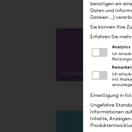
benötigen wir ein
Daten und Informa
Dateien …) verarbe
Sie können Ihre Z
Erfahren Sie mehr 
1.Skalieren auf passende Grösse
2. 15px Kontur
3. Objekt-->  Umwandeln
4. Speichern unter --> als .svg
Analytics
Ich erlau
Nutzungsv
Remarket
Personal contacts
Ich erlau
mit Marke
anzuzeige
Einwilligung in f
Ungefähre Standor
Informationen auf
Inhalte, Anzeigen
1.Skalieren auf passende Grösse
2. 15px Kontur
3. Objekt-->  Umwandeln
4. Speichern unter --> als .svg
Produktentwicklu