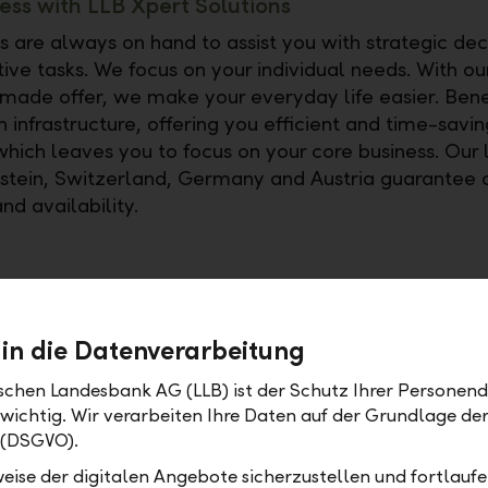
ess with LLB Xpert Solutions
s are always on hand to assist you with strategic dec
ive tasks. We focus on your individual needs. With ou
-made offer, we make your everyday life easier. Bene
 infrastructure, offering you efficient and time-savin
 which leaves you to focus on your core business. Our 
nstein, Switzerland, Germany and Austria guarantee 
nd availability.
 in die Datenverarbeitung
ischen Landesbank AG (LLB) ist der Schutz Ihrer Personend
 wichtig. Wir verarbeiten Ihre Daten auf der Grundlage d
ike to get in touch with us or learn more about digit
 (DSGVO).
 our interfaces or our private label fund offer?
You c
eise der digitalen Angebote sicherzustellen und fortlaufe
mation here: