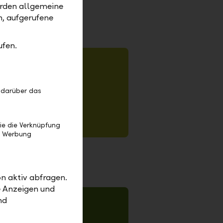
erden allgemeine
m, aufgerufene
ufen.
 darüber das
ie die Verknüpfung
e Werbung
n aktiv abfragen.
e Anzeigen und
nd
1.Skalieren auf passende Grösse
2. 15px Kontur
3. Objekt-->  Umwandeln
4. Speichern unter --> als .svg