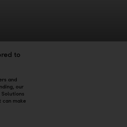
ored to
ers and
nding, our
 Solutions
at can make