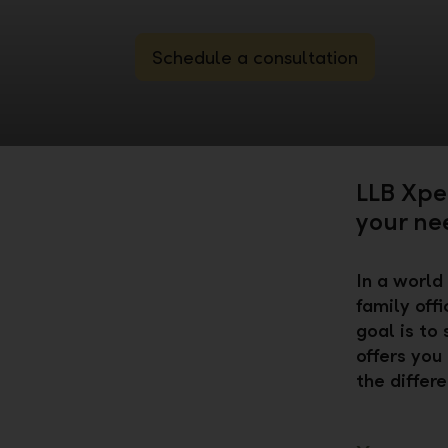
Schedule a consultation
LLB Xper
your ne
In a world
family off
goal is to
offers you
the differ