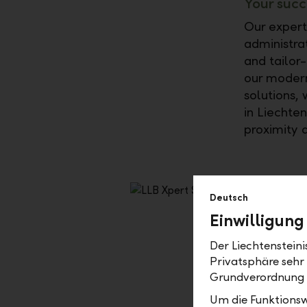
Your succ
Our expert
administrat
and tailor
our modern
solutions,
in Liechte
proximity a
Deutsch
Einwilligung
Der Liechtenstein
Privatsphäre sehr
Would you l
Grundverordnung
onboarding,
Um die Funktionsw
more infor