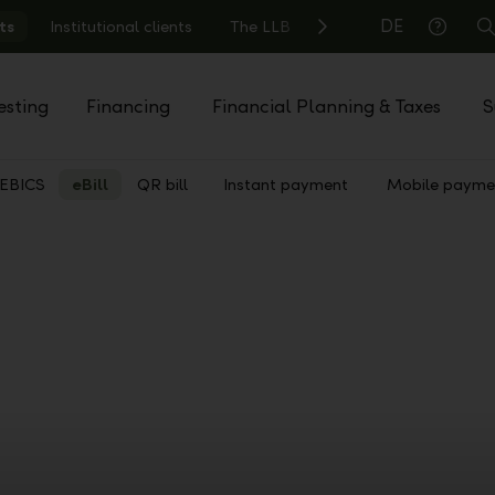
DE
ts
Institutional clients
The LLB
S
Help
esting
Financing
Financial Planning & Taxes
S
EBICS
eBill
QR bill
Instant payment
Mobile payme