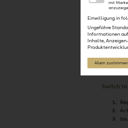
mit Marke
Eff
anzuzeige
Cre
Einwilligung in f
eBi
med
Ungefähre Standor
rep
Informationen auf
Inhalte, Anzeigen
Inc
Produktentwicklu
Wit
in 
ben
Allem zustimmen
rec
Switch to
Reg
Act
Iss