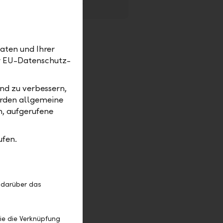
eBill for billers
PDF
aten und Ihrer
lly and
er EU-Datenschutz-
for you
 you have
nd zu verbessern,
erden allgemeine
m, aufgerufene
ufen.
their
 darüber das
ed as the
ie die Verknüpfung