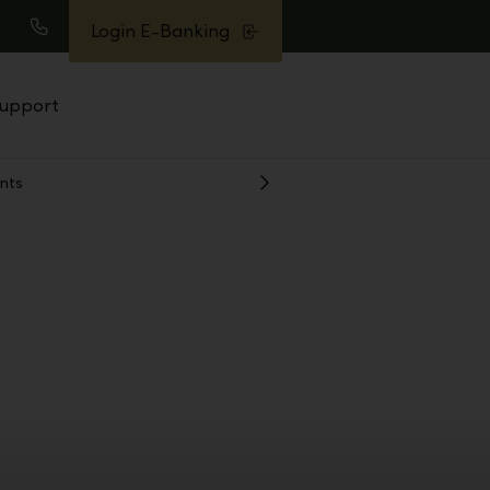
Login E-Banking
earch
Call
upport
nts
Show
Next