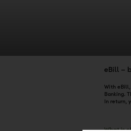
eBill – 
With eBill,
Banking. T
In return,
What is eB