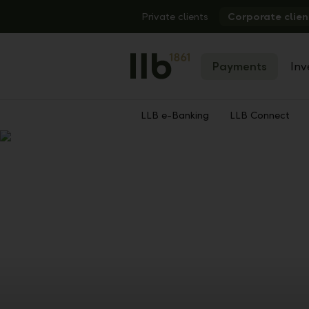
Alerts.Headline
Private clients
Corporate clien
Payments
Inv
LLB e-Banking
LLB Connect
Show
Previous