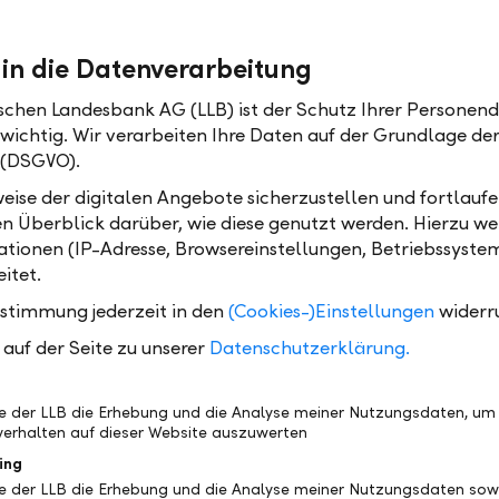
ort for "electronic bill" and will replace the
-Bill" by the end of 2019 in Switzerland. LLB
 in die Datenverarbeitung
eBill as the first Bank in Liechtenstein.
ischen Landesbank AG (LLB) ist der Schutz Ihrer Personend
, you can send invoices to your customers electronica
 wichtig. Wir verarbeiten Ihre Daten auf der Grundlage d
y media breaks. Payments become easier and faster 
 (DSGVO).
ustomers. Optimize your invoicing and efficiency, so
eise der digitalen Angebote sicherzustellen und fortlaufe
for the most important thing - your customer.
en Überblick darüber, wie diese genutzt werden. Hierzu w
tionen (IP-Adresse, Browsereinstellungen, Betriebssyste
itet.
our benefits as a company
ustimmung jederzeit in den
(Cookies-)Einstellungen
widerr
ceive money on time
auf der Seite zu unserer
Datenschutzerklärung.
dback from many companies shows: Customers pay 
oices more reliably.
be der LLB die Erhebung und die Analyse meiner Nutzungsdaten, um
he due date for the invoice set by the company is us
erhalten auf dieser Website auszuwerten
ault in E-Banking.
ing
ompared with paper and email invoices
be der LLB die Erhebung und die Analyse meiner Nutzungsdaten sow