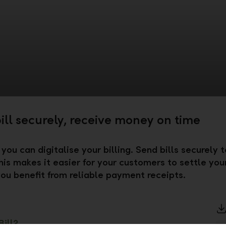
bill securely, receive money on time
 you can digitalise your billing. Send bills securely t
his makes it easier for your customers to settle your
 you benefit from reliable payment receipts.
ill?