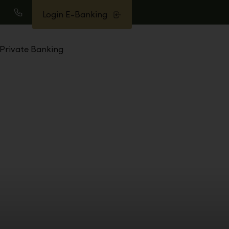
Login E-Banking
earch
Call
Private Banking