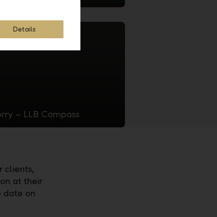
Details
worry – LLB Compass
 clients,
on at their
o date on