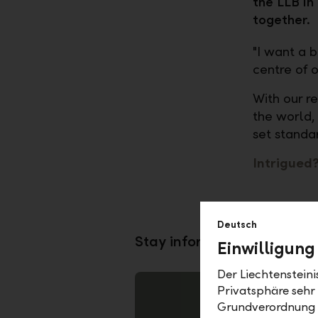
the LLB in 
together.
"I want a b
centre of 
With our re
the world,
set standa
Intrigued
Deutsch
Stay informed – read more
Einwilligung
Der Liechtenstein
Privatsphäre sehr
Grundverordnung