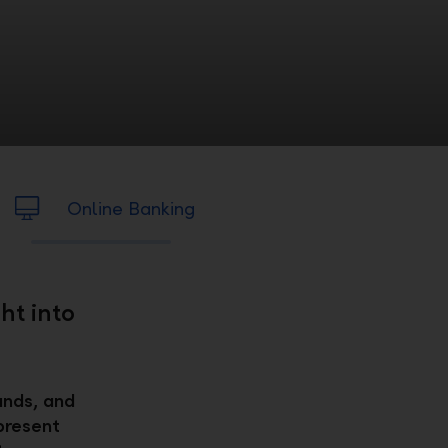
Online Banking
ht into
ands, and
present