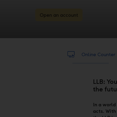
Open an account
Online Counter
LLB: You
the futu
In a world
acts. With