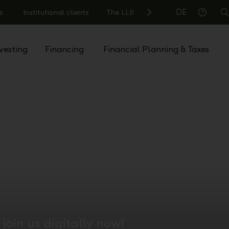
DE
s
Institutional clients
The LLB
S
Help
vesting
Financing
Financial Planning & Taxes
join us digitally now!