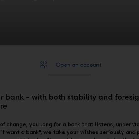
1.Skalieren auf passende Grösse
2. 15px Kontur
3. Objekt-->  Umwandeln
4. Speichern unter --> als .svg
Open an account
r bank - with both stability and foresig
re
 of change, you long for a bank that listens, underst
 "I want a bank", we take your wishes seriously and 