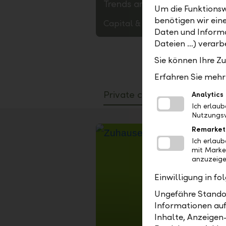
Trends and analyses
Um die Funktionsw
benötigen wir ein
Capital & Markets – every oth
Daten und Informa
Dateien …) verarbe
Sie können Ihre Z
Erfahren Sie mehr 
Private clients
Corporate 
Analytics
Ich erlau
Nutzungsv
Remarket
Ich erlau
mit Marke
anzuzeige
Einwilligung in f
Ungefähre Standor
Informationen auf
Inhalte, Anzeigen