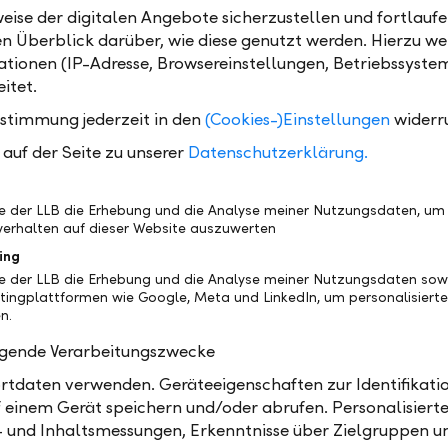
eise der digitalen Angebote sicherzustellen und fortlaufe
en Überblick darüber, wie diese genutzt werden. Hierzu w
er month, important investment topics in the market focu
tionen (IP-Adresse, Browsereinstellungen, Betriebssyste
itet.
ustimmung jederzeit in den
(Cookies-)Einstellungen
widerr
auf der Seite zu unserer
Datenschutzerklärung.
clients
Institutional clients
be der LLB die Erhebung und die Analyse meiner Nutzungsdaten, um
erhalten auf dieser Website auszuwerten
ing
be der LLB die Erhebung und die Analyse meiner Nutzungsdaten sow
tingplattformen wie Google, Meta und LinkedIn, um personalisiert
n.
olgende Verarbeitungszwecke
tdaten verwenden. Geräteeigenschaften zur Identifikatio
 einem Gerät speichern und/oder abrufen. Personalisiert
- und Inhaltsmessungen, Erkenntnisse über Zielgruppen u
Your assets in good ha