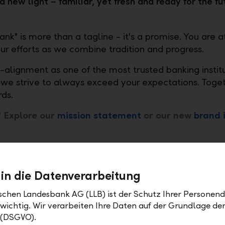
a new light – familiar, yet fresh and ready for the fu
ank" is more than a tagline - it's a promise. You are a
our efforts as we combine tradition and progress.
-alignment as one of the most trusted banking institu
 we strive to always exceed your expectations. Toge
rds.
? Explore our
mission statement
or our new
brand 
 here:
 in die Datenverarbeitung
ischen Landesbank AG (LLB) ist der Schutz Ihrer Personend
 wichtig. Wir verarbeiten Ihre Daten auf der Grundlage d
 (DSGVO).