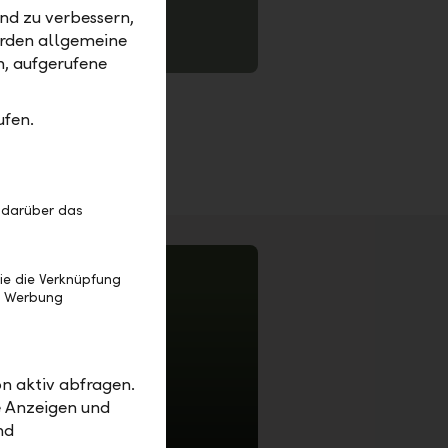
nd zu verbessern,
erden allgemeine
s
m, aufgerufene
ufen.
 darüber das
ie die Verknüpfung
e Werbung
n aktiv abfragen.
e Anzeigen und
nd
nds – LLB Invest