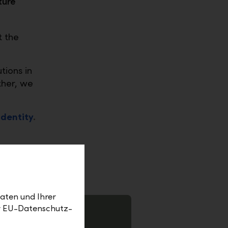
ture
t the
tions in
ther, we
identity
.
aten und Ihrer
er EU-Datenschutz-