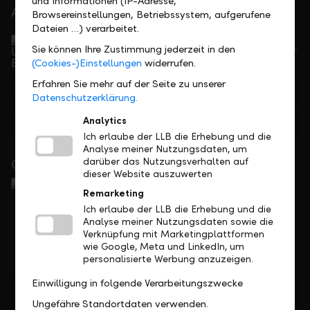
und Informationen (IP-Adresse,
At your service
Browsereinstellungen, Betriebssystem, aufgerufene
Dateien …) verarbeitet.
Service Direct
Can be reached by phone, Monday to Friday, 8 a. m. –
Sie können Ihre Zustimmung jederzeit in den
5.30 p. m.
(Cookies-)Einstellungen
widerrufen.
Erfahren Sie mehr auf der Seite zu unserer
+423 236 88 11
Datenschutzerklärung.
Analytics
Feedback
E-mail
Ich erlaube der LLB die Erhebung und die
Analyse meiner Nutzungsdaten, um
darüber das Nutzungsverhalten auf
Close to you
dieser Website auszuwerten
Remarketing
Ich erlaube der LLB die Erhebung und die
Analyse meiner Nutzungsdaten sowie die
Verknüpfung mit Marketingplattformen
wie Google, Meta und LinkedIn, um
personalisierte Werbung anzuzeigen.
Einwilligung in folgende Verarbeitungszwecke
Find location
Ungefähre Standortdaten verwenden.