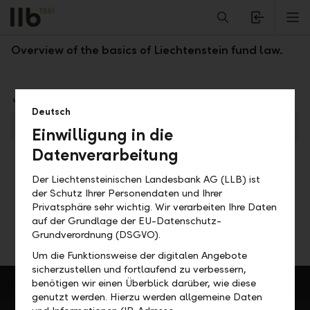
Alerts.Headline
M
Regulation
Overview of the basics of Liechtenstein fund law.
Downloads
Deutsch
Investment fund principles in Liechtenstein
PDF
Einwilligung in die
Datenverarbeitung
Der Liechtensteinischen Landesbank AG (LLB) ist
der Schutz Ihrer Personendaten und Ihrer
Share
Print
Privatsphäre sehr wichtig. Wir verarbeiten Ihre Daten
auf der Grundlage der EU-Datenschutz-
Grundverordnung (DSGVO).
Um die Funktionsweise der digitalen Angebote
sicherzustellen und fortlaufend zu verbessern,
benötigen wir einen Überblick darüber, wie diese
genutzt werden. Hierzu werden allgemeine Daten