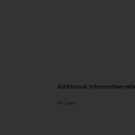
LLB Business Pro
Uncompromising – The comple
package for your financial
transactions
Additional information rel