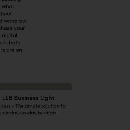
n what
thout
and withdraw
phase your
 digital
 is both
ers are on
LLB Business Light
tless – The simple solution for
your day-to-day business.