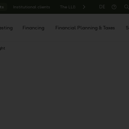
DE
ts
Institutional clients
The LLB
S
Help
esting
Financing
Financial Planning & Taxes
S
ght