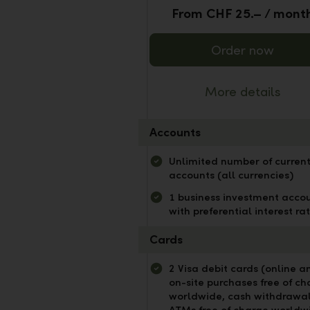
From CHF 25.– / mont
Order now
More details
Accounts
Unlimited number of curren
accounts (all currencies)
1 business investment acco
with preferential interest ra
Cards
2 Visa debit cards (online a
on-site purchases free of ch
worldwide, cash withdrawal