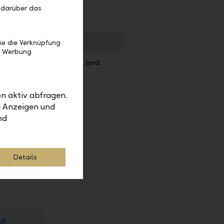
 darüber das
r services
ie die Verknüpfung
e Werbung
ersonal contact digital and
ocally
n aktiv abfragen.
e Anzeigen und
nd
Details
ur