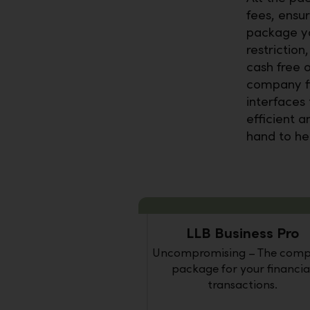
fees, ensu
package yo
restriction
cash free 
company fin
interfaces
efficient a
hand to he
LLB Business Pro
Uncompromising – The comp
package for your financia
transactions.