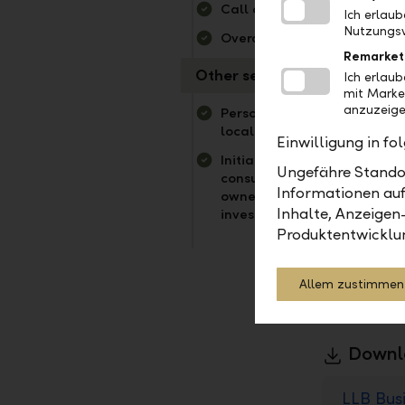
Call deposits
Ich erlau
Nutzungsv
Overdraft limit
Remarket
Other services
Ich erlau
mit Marke
anzuzeige
Personal contact digital an
locally
Einwilligung in f
Initial financial planning
Ungefähre Standor
consultation for business
Informationen auf
owners, as well as access t
Inhalte, Anzeigen
investment specialists
Produktentwicklu
Allem zustimmen
Downl
LLB Bus