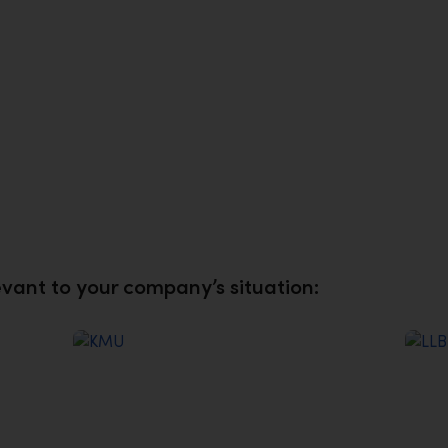
LLB Business Flex
LLB
te
Carefree – Use flexibly and grow
Eff
the way your business needs to
you
evant to your company’s situation: