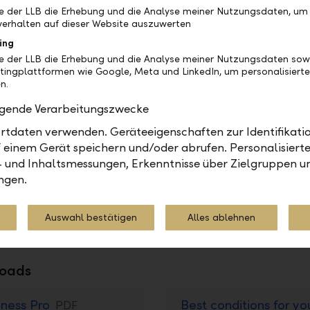
be der LLB die Erhebung und die Analyse meiner Nutzungsdaten, um
erhalten auf dieser Website auszuwerten
ing
Other services
Othe
be der LLB die Erhebung und die Analyse meiner Nutzungsdaten sow
tingplattformen wie Google, Meta und LinkedIn, um personalisiert
n.
d
Personal contact digital and
P
locally
l
olgende Verarbeitungszwecke
tdaten verwenden. Geräteeigenschaften zur Identifikatio
 einem Gerät speichern und/oder abrufen. Personalisiert
o
- und Inhaltsmessungen, Erkenntnisse über Zielgruppen u
ngen.
Auswahl bestätigen
Alles ablehnen
oads
iness Pro
Best conditions for yo
PDF