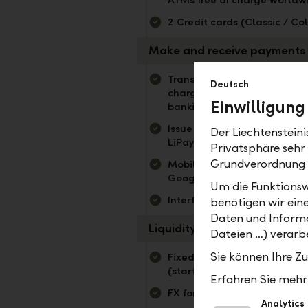
ATMs free of charge worldw
2 Credit cards (Classic / Co
Make and receive payments
Transfers worldwide free of
Deutsch
charge in online & mobile
Einwilligung
banking (CHF / EUR)
Issue invoices (eBill, QR bill,
Der Liechtenstein
LiPay)
Privatsphäre sehr
Grundverordnung
Mobile Payment (Apple Pay
Google Pay, Samsung Pay)
Um die Funktionsw
Interfaces (EBICS, LLB Conn
benötigen wir ein
Daten und Informa
Liquidity management
Dateien …) verarbe
Sie können Ihre Z
Fixed-term and time deposi
(starting at 1 week)
Erfahren Sie mehr 
FX forwards
Analytics