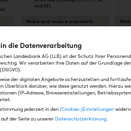
ide)
ATMs free of charge in CH, FL, AT
and DE)
ld)
Make and receive payments
Make
Transfers worldwide free of
T
charge in online & mobile
c
 in die Datenverarbeitung
banking (CHF / EUR)
b
Issue invoices (eBill, QR bill,
I
ischen Landesbank AG (LLB) ist der Schutz Ihrer Personend
LiPay)
L
 wichtig. Wir verarbeiten Ihre Daten auf der Grundlage d
 (DSGVO).
,
Mobile Payment (Apple Pay,
Google Pay, Samsung Pay)
eise der digitalen Angebote sicherzustellen und fortlaufe
ect)
Interfaces (EBICS, LLB Connect)
en Überblick darüber, wie diese genutzt werden. Hierzu w
tionen (IP-Adresse, Browsereinstellungen, Betriebssyste
Liquidity management
Liqu
itet.
ustimmung jederzeit in den
(Cookies-)Einstellungen
widerr
ts
Fixed-term and time deposits
F
(starting at 1 month)
(
auf der Seite zu unserer
Datenschutzerklärung.
FX forwards