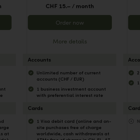
h
CHF 15.– / month
Order now
More details
Accounts
Acco
t
Unlimited number of current
2
accounts (CHF / EUR)
1
unt
1 business investment account
te
with preferential interest rate
Cards
Car
nd
1 Visa debit card (online and on-
N
arge
site purchases free of charge
s at
worldwide, cash withdrawals at