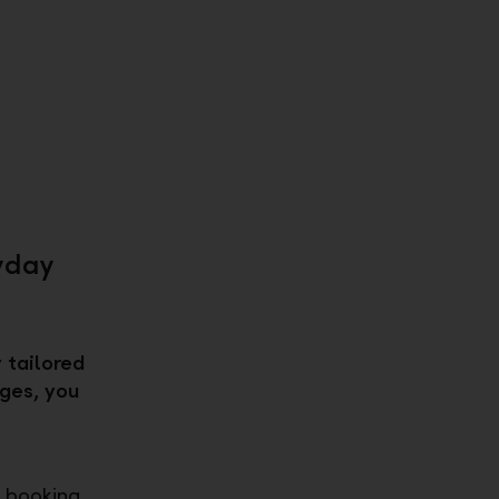
ryday
 tailored
ges, you
n booking