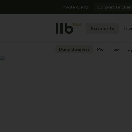
Alerts.Headline
Private clients
Corporate clien
Payments
Inv
Daily Business
Pro
Flex
Li
Show
Previous