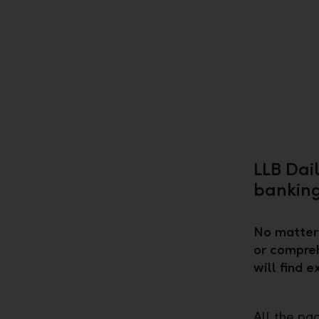
LLB Dai
banking
No matter 
or compreh
will find 
All the pa