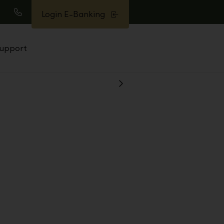
Login E-Banking
earch
Call
upport
Show
Next