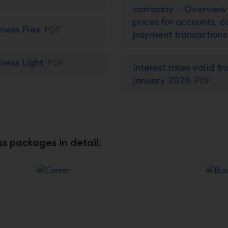
company – Overview 
prices for accounts, c
iness Flex
PDF
payment transaction
iness Light
PDF
Interest rates valid f
January 2026
PDF
s packages in detail: