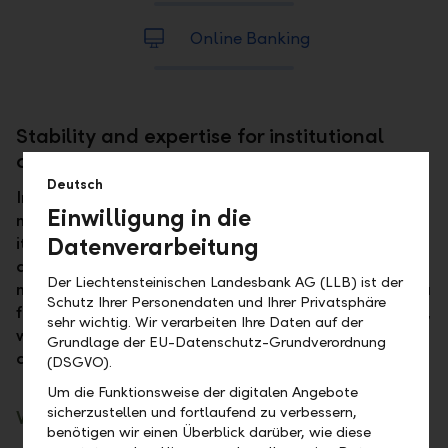
Online Banking
Stability and expertise for institutional
clients
Deutsch
In a dynamic financial world, reliability counts. For
Einwilligung in die
more than 160 years, LLB has stood by the side of
Datenverarbeitung
its institutional clients – with stability, expertise
and a look to the future. Whether you are an asset
Der Liechtensteinischen Landesbank AG (LLB) ist der
manager, a trustee or a lawyer – whether you are a
Schutz Ihrer Personendaten und Ihrer Privatsphäre
family office, fund manager or institutional partner,
sehr wichtig. Wir verarbeiten Ihre Daten auf der
we understand the different requirements and
Grundlage der EU-Datenschutz-Grundverordnung
deliver tailored solutions.
(DSGVO).
Um die Funktionsweise der digitalen Angebote
sicherzustellen und fortlaufend zu verbessern,
What sets our institutional support apart:
benötigen wir einen Überblick darüber, wie diese