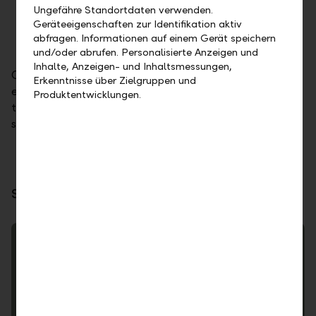
Ungefähre Standortdaten verwenden.
comprehensive services – from setting up
Geräteeigenschaften zur Identifikation aktiv
funds, administration and risk management
abfragen. Informationen auf einem Gerät speichern
to custody and execution of transactions.
und/oder abrufen. Personalisierte Anzeigen und
Inhalte, Anzeigen- und Inhaltsmessungen,
Our values – integrity, respect, passion and
Erkenntnisse über Zielgruppen und
excellence – are the basis for cooperation based on
Produktentwicklungen.
trust. Together we set new standards in institutional
support.
Stay informed – read more here:
Trends and analyses
Capital & Markets – every other month, important
investment topics in the market focus