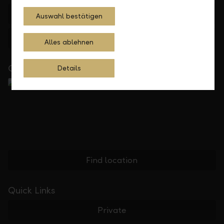
+423 236 88 11
Auswahl bestätigen
Feedback
E-mail
Alles ablehnen
Close to you
Details
Find location
Quick Links
Private