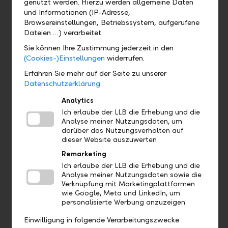
genutzt werden. Hierzu werden allgemeine Daten
Tailor-made solutions:
Whether it concerns
und Informationen (IP-Adresse,
investment strategies, reporting, operational
Browsereinstellungen, Betriebssystem, aufgerufene
processes or regulatory requirements – we
Dateien …) verarbeitet.
develop solutions together that fit your
Sie können Ihre Zustimmung jederzeit in den
organisation.
(Cookies-)Einstellungen
widerrufen.
Long-term perspective:
We think beyond
Erfahren Sie mehr auf der Seite zu unserer
generations and support you in sustainably
Datenschutzerklärung.
structuring and developing assets.
Analytics
Personal advice:
Proximity and
Ich erlaube der LLB die Erhebung und die
understanding shape our approach. We take
Analyse meiner Nutzungsdaten, um
the time to appreciate your goals and align
darüber das Nutzungsverhalten auf
our services accordingly.
dieser Website auszuwerten
Specialised services for asset managers:
Remarketing
From efficient processing and portfolio
Ich erlaube der LLB die Erhebung und die
Analyse meiner Nutzungsdaten sowie die
reporting to digital interfaces – we support
Verknüpfung mit Marketingplattformen
independent asset managers in their daily
wie Google, Meta und LinkedIn, um
work.
personalisierte Werbung anzuzeigen.
Expertise in the fund business:
For fund
Einwilligung in folgende Verarbeitungszwecke
managers and fund companies, we offer