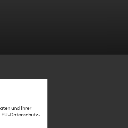
ur
nk.
aten und Ihrer
er EU-Datenschutz-
sche