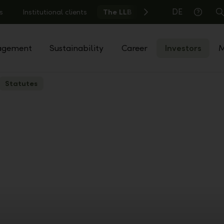
DE
s
Institutional clients
The LLB
S
Help
agement
Sustainability
Career
Investors
M
Statutes