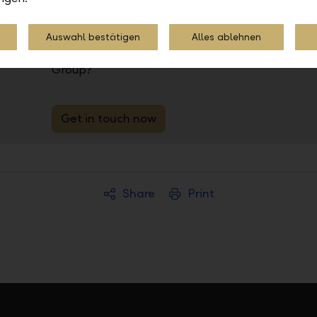
Auswahl bestätigen
Alles ablehnen
Do you have any questions about the LLB as an e
Group?
Get in touch now
Share
Print