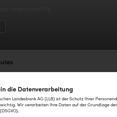
ur responsibility
e
tutes
es represent the basic legal document governing o
ursuant to the Law on Liechtensteinische Landesba
 in die Datenverarbeitung
oads
ischen Landesbank AG (LLB) ist der Schutz Ihrer Personend
 wichtig. Wir verarbeiten Ihre Daten auf der Grundlage d
s
Law on Liechtensteini
PDF
 (DSGVO).
Landesbank
PDF