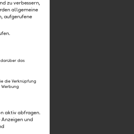
nd zu verbessern,
erden allgemeine
m, aufgerufene
te, above
ufen.
 darüber das
l Meeting
ie die Verknüpfung
e Werbung
de for
n aktiv abfragen.
r our
e Anzeigen und
nd