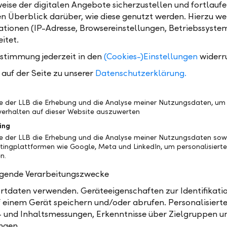
eise der digitalen Angebote sicherzustellen und fortlaufe
en Überblick darüber, wie diese genutzt werden. Hierzu w
tionen (IP-Adresse, Browsereinstellungen, Betriebssyste
itet.
es are approved by the General Meeting and regula
llowing subjects:
ustimmung jederzeit in den
(Cookies-)Einstellungen
widerr
auf der Seite zu unserer
Datenschutzerklärung.
pany, domicile, object and scope of operations
re capital, shares, borrowing of capital
be der LLB die Erhebung und die Analyse meiner Nutzungsdaten, um
erhalten auf dieser Website auszuwerten
erning bodies and their responsibilities (The Genera
Shareholders, The Board of Directors, The Board of
ing
nagement, The auditors)
be der LLB die Erhebung und die Analyse meiner Nutzungsdaten sow
tingplattformen wie Google, Meta und LinkedIn, um personalisiert
er provisions
n.
olgende Verarbeitungszwecke
n to the Statutes, the Code of Conduct
serves as a gui
tdaten verwenden. Geräteeigenschaften zur Identifikatio
duct. It provides a binding and unifying framework fo
 einem Gerät speichern und/oder abrufen. Personalisiert
 worldwide.
- und Inhaltsmessungen, Erkenntnisse über Zielgruppen u
ngen.