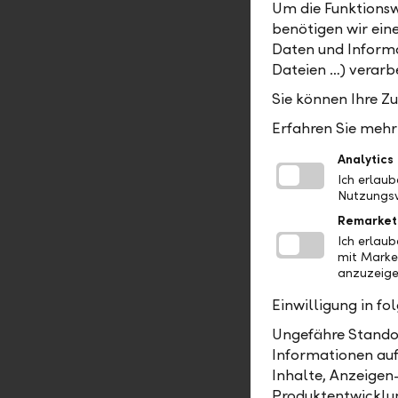
Um die Funktionsw
benötigen wir ein
Daten und Informa
Dateien …) verarbe
The Statut
all, the fo
Sie können Ihre Z
Erfahren Sie mehr 
Com
Analytics
Sha
Ich erlau
Nutzungsv
Gov
of 
Remarket
Ma
Ich erlau
mit Marke
Oth
anzuzeige
Einwilligung in f
In additio
Ungefähre Standor
proper con
Informationen auf
employees
Inhalte, Anzeigen
Produktentwicklu