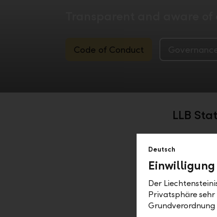
Transparent and aware of o
Code of Conduct
Governanc
LLB Sta
The Statut
Deutsch
company p
Einwilligung
Downl
Der Liechtenstein
Privatsphäre sehr
Statute
Grundverordnung