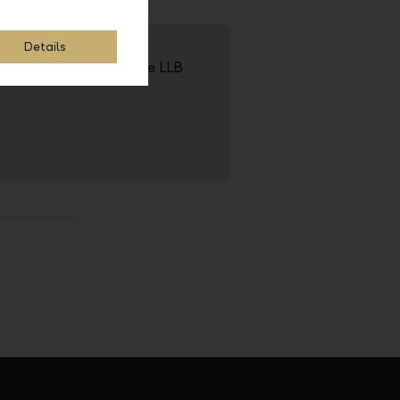
Details
nterprise or about the LLB