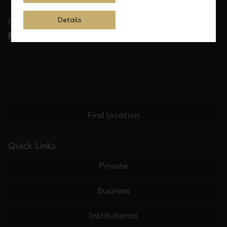
Details
Close to you
Find location
Quick Links
Private
Business
Institutional