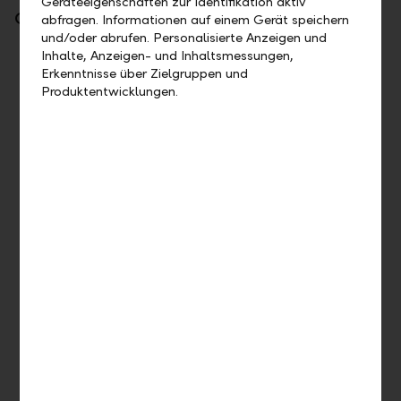
Geräteeigenschaften zur Identifikation aktiv
Contact details
abfragen. Informationen auf einem Gerät speichern
und/oder abrufen. Personalisierte Anzeigen und
Direct customers
Inhalte, Anzeigen- und Inhaltsmessungen,
Erkenntnisse über Zielgruppen und
Mon to Fri, 8 a. m. to 5.30 p. m.
Produktentwicklungen.
Team Service Direct
(Basic services)
+423 236 88 11
E-Banking Direct
+423 236 80 80
Assistance Direct
(Investing and Financing)
+423 377 55 15
Postal
Liechtensteinische Landesbank AG
Städtle 44
P. O. Box 384
9490 Vaduz