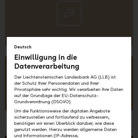
2. 15px Kontur
3. Objekt-->  Umwandeln
Schedule a consultation
Deutsch
Einwilligung in die
Datenverarbeitung
1.Skalieren auf passende Grösse
2. 15px Kontur
3. Objekt-->  Umwandeln
Der Liechtensteinischen Landesbank AG (LLB) ist
der Schutz Ihrer Personendaten und Ihrer
Privatsphäre sehr wichtig. Wir verarbeiten Ihre Daten
auf der Grundlage der EU-Datenschutz-
Grundverordnung (DSGVO).
Arrange callback
Um die Funktionsweise der digitalen Angebote
sicherzustellen und fortlaufend zu verbessern,
benötigen wir einen Überblick darüber, wie diese
genutzt werden. Hierzu werden allgemeine Daten
und Informationen (IP-Adresse,