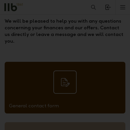
Alerts.Headline
M
Contact form and addresses
We will be pleased to help you with any questions
concerning your finances and our offers. Contact
us directly or leave a message and we will contact
you.
General contact form
1.Skalieren auf passende Grösse