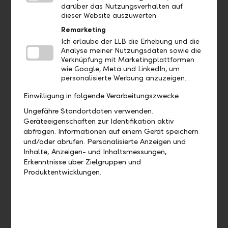
darüber das Nutzungsverhalten auf
take over the portfolio management for
dieser Website auszuwerten
private and institutional clients (pension
Remarketing
schemes, businesses, and public institutions).
Ich erlaube der LLB die Erhebung und die
develop individual portfolios for our clients.
Analyse meiner Nutzungsdaten sowie die
Verknüpfung mit Marketingplattformen
offer over 45 standardised, sustainable
wie Google, Meta und LinkedIn, um
strategies in the following implementation
personalisierte Werbung anzuzeigen.
forms: World ESG / ESG+, Switzerland ESG,
Einwilligung in folgende Verarbeitungszwecke
Alternative ESG, Passive ESG and Quality
Income ESG.
Ungefähre Standortdaten verwenden.
Geräteeigenschaften zur Identifikation aktiv
offer active and passive mandates.
abfragen. Informationen auf einem Gerät speichern
design and launch structured products.
und/oder abrufen. Personalisierte Anzeigen und
are distinguished by the high level of stability
Inhalte, Anzeigen- und Inhaltsmessungen,
of our personnel – the average length of
Erkenntnisse über Zielgruppen und
Produktentwicklungen.
employment is more than 10 years.
offer value made in Liechtenstein!