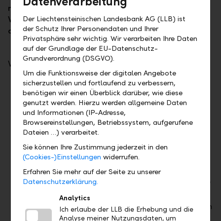
Datenverarbeitung
management for institutional and private clients.
Der Liechtensteinischen Landesbank AG (LLB) ist
We also support the LLB Group with our research
der Schutz Ihrer Personendaten und Ihrer
on equities, bonds, external funds, and so on.
Privatsphäre sehr wichtig. Wir verarbeiten Ihre Daten
auf der Grundlage der EU-Datenschutz-
Grundverordnung (DSGVO).
We ...
Um die Funktionsweise der digitalen Angebote
sicherzustellen und fortlaufend zu verbessern,
have extensive experience relating to the
benötigen wir einen Überblick darüber, wie diese
investment needs of private and institutional
genutzt werden. Hierzu werden allgemeine Daten
clients.
und Informationen (IP-Adresse,
have received multiple external awards for
Browsereinstellungen, Betriebssystem, aufgerufene
the quality of our products.
Dateien …) verarbeitet.
use a strongly structured multi factor
Sie können Ihre Zustimmung jederzeit in den
investment approach with proprietary
(Cookies-)Einstellungen
widerrufen.
software.
Erfahren Sie mehr auf der Seite zu unserer
focus on classical investments and cooperate
Datenschutzerklärung.
with specialists in market niches.
Analytics
manage a wide range of funds with more than
Ich erlaube der LLB die Erhebung und die
50 products for our clients.
Analyse meiner Nutzungsdaten, um