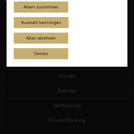
Allem zustimmen
Auswahl bestätigen
Alles ablehnen
Find location
Details
Quick Links
Private
Business
Institutional
Private Banking