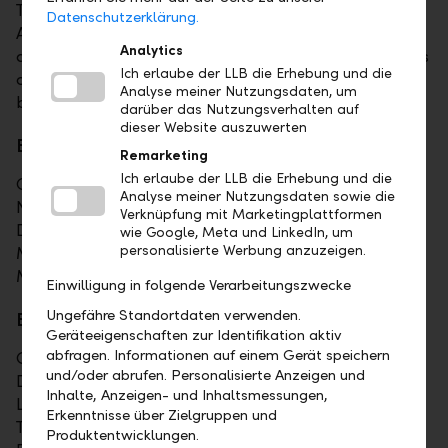
The Liechtensteinische Landesbank
Datenschutzerklärung.
Aktiengesellschaft operates as a full-service bank
Analytics
and conducts banking transactions of all kinds for its
Ich erlaube der LLB die Erhebung und die
own account and for the account of third parties,
Analyse meiner Nutzungsdaten, um
both within and outside Liechtenstein.
darüber das Nutzungsverhalten auf
dieser Website auszuwerten
Board of Management
Remarketing
Ich erlaube der LLB die Erhebung und die
Christoph Reich, Group CEO
Analyse meiner Nutzungsdaten sowie die
Natalie Flatz
Verknüpfung mit Marketingplattformen
Dr. Patrick Fürer
wie Google, Meta und LinkedIn, um
personalisierte Werbung anzuzeigen.
Michael Hartmann
Markus Schifferle
Einwilligung in folgende Verarbeitungszwecke
Ungefähre Standortdaten verwenden.
Board of Directors
Geräteeigenschaften zur Identifikation aktiv
abfragen. Informationen auf einem Gerät speichern
Georg Wohlwend (Chairman)
und/oder abrufen. Personalisierte Anzeigen und
Dr. Nicole Brunhart
Inhalte, Anzeigen- und Inhaltsmessungen,
Leila Frick-Marxer
Erkenntnisse über Zielgruppen und
Thomas Russenberger
Produktentwicklungen.