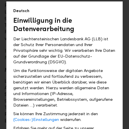
FMA Finanzmarktaufsicht
Deutsch
Landstrasse 109
9490 Vaduz, Liechtenstein
Einwilligung in die
Telephone +423 236 73 73
Datenverarbeitung
Fax +423 236 73 74
www.fma-li.li
Der Liechtensteinischen Landesbank AG (LLB) ist
der Schutz Ihrer Personendaten und Ihrer
Information required under the Liechtenstein
Privatsphäre sehr wichtig. Wir verarbeiten Ihre Daten
auf der Grundlage der EU-Datenschutz-
Media Act (Mediengesetz)
Grundverordnung (DSGVO).
Media owner and publisher
Um die Funktionsweise der digitalen Angebote
sicherzustellen und fortlaufend zu verbessern,
Liechtensteinische Landesbank
benötigen wir einen Überblick darüber, wie diese
Aktiengesellschaft
genutzt werden. Hierzu werden allgemeine Daten
und Informationen (IP-Adresse,
Städtle 44, P. O. Box 384
Browsereinstellungen, Betriebssystem, aufgerufene
9490 Vaduz, Liechtenstein
Dateien …) verarbeitet.
Telephone +423 236 88 11
Fax +423 236 88 22
Sie können Ihre Zustimmung jederzeit in den
(Cookies-)Einstellungen
widerrufen.
E-Mail llb@llb.li
Erfahren Sie mehr auf der Seite zu unserer