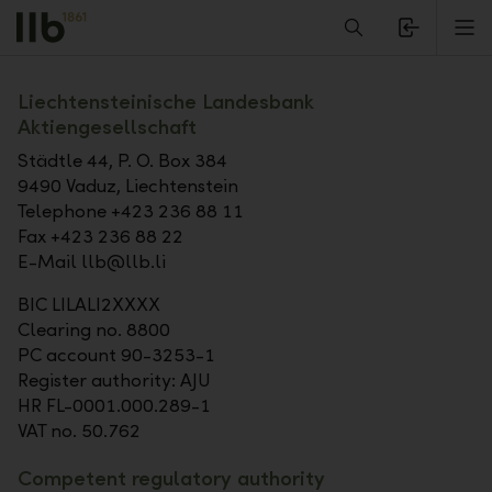
Alerts.Headline
M
Imprint
Liechtensteinische Landesbank
Aktiengesellschaft
Städtle 44, P. O. Box 384
9490 Vaduz, Liechtenstein
Telephone +423 236 88 11
Fax +423 236 88 22
E-Mail llb@llb.li
BIC LILALI2XXXX
Clearing no. 8800
PC account 90-3253-1
Register authority: AJU
HR FL-0001.000.289-1
VAT no. 50.762
Competent regulatory authority