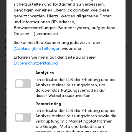
Participation strategy
PDF
sicherzustellen und fortlaufend zu verbessern,
benötigen wir einen Überblick darüber, wie diese
genutzt werden. Hierzu werden allgemeine Daten
und Informationen (IP-Adresse,
Browsereinstellungen, Betriebssystem, aufgerufene
Capital structure
Dateien …) verarbeitet.
In December 1986, bearer participation certificates
Sie können Ihre Zustimmung jederzeit in den
having a nominal value of CHF 20 million were issued
(Cookies-)Einstellungen
widerrufen.
to private investors for the first time. On January 4,
Erfahren Sie mehr auf der Seite zu unserer
1993, the Liechtensteinische Landesbank was
Datenschutzerklärung.
converted into a public limited company
Analytics
(Aktiengesellschaft). Prior to this historical date, our
Ich erlaube der LLB die Erhebung und die
company had the legal form of an independent
Analyse meiner Nutzungsdaten, um
institute under public law.
darüber das Nutzungsverhalten auf
dieser Website auszuwerten
The
following table
shows how the bank's capital
Remarketing
structure and the Principality's equity stake in the
Ich erlaube der LLB die Erhebung und die
bank have changed over the years.
Analyse meiner Nutzungsdaten sowie die
Verknüpfung mit Marketingplattformen
wie Google, Meta und LinkedIn, um
personalisierte Werbung anzuzeigen.