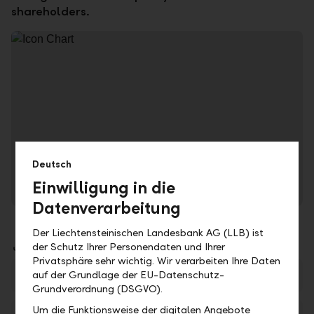
shareholders.
LLB – a one of a kind investment.
Deutsch
Einwilligung in die
Analyse in LLB Quotes
Datenverarbeitung
Der Liechtensteinischen Landesbank AG (LLB) ist
Downloads
der Schutz Ihrer Personendaten und Ihrer
Privatsphäre sehr wichtig. Wir verarbeiten Ihre Daten
The LLB, a one-of-a-kind investment
auf der Grundlage der EU-Datenschutz-
PDF
Grundverordnung (DSGVO).
Um die Funktionsweise der digitalen Angebote