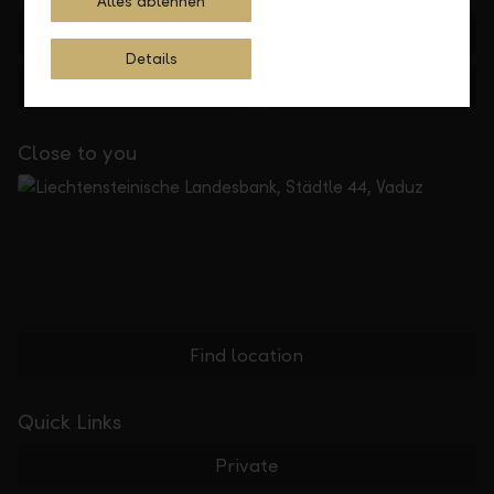
Alles ablehnen
+423 236 88 11
Details
Feedback
E-mail
Close to you
Find location
Quick Links
Private