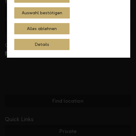
5.30 p. m.
+423 236 88 11
Auswahl bestätigen
Feedback
E-mail
Alles ablehnen
Close to you
Details
Find location
Quick Links
Private