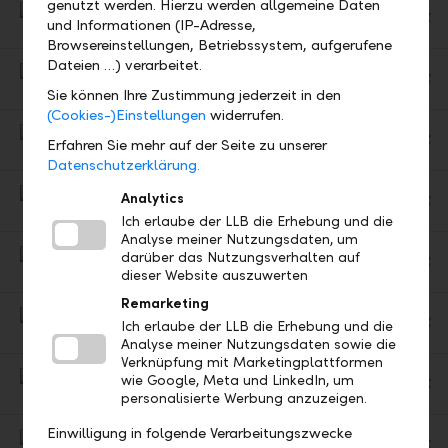
genutzt werden. Hierzu werden allgemeine Daten
LLB Asset Management AG
und Informationen (IP-Adresse,
Ge
Group company
Browsereinstellungen, Betriebssystem, aufgerufene
Di
Dateien …) verarbeitet.
LLB Fund Services AG
Ge
Group company
Sie können Ihre Zustimmung jederzeit in den
Di
(Cookies-)Einstellungen
widerrufen.
LLB Swiss Investment AG
Erfahren Sie mehr auf der Seite zu unserer
Ge
Group company
Datenschutzerklärung.
Di
Haus Äule
Analytics
Ge
Office
Ich erlaube der LLB die Erhebung und die
Di
Analyse meiner Nutzungsdaten, um
Haus Giessen
darüber das Nutzungsverhalten auf
Ge
Office
dieser Website auszuwerten
Di
Remarketing
Liechtensteinische Landesbank AG Dubai (DIFC Branch)
Ich erlaube der LLB die Erhebung und die
Ge
Office
Analyse meiner Nutzungsdaten sowie die
Di
Verknüpfung mit Marketingplattformen
Liechtensteinische Landesbank Ltd. Representative Office Abu Dhabi
wie Google, Meta und LinkedIn, um
Ge
Representative office
personalisierte Werbung anzuzeigen.
Di
Einwilligung in folgende Verarbeitungszwecke
Liechtensteinische Landesbank AG, Branch office Germany