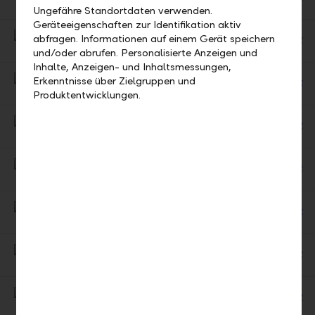
Ge
Representative office
Ungefähre Standortdaten verwenden.
Di
Geräteeigenschaften zur Identifikation aktiv
Liechtensteinische Landesbank AG, Branch office Germany
abfragen. Informationen auf einem Gerät speichern
Ge
Representative office
und/oder abrufen. Personalisierte Anzeigen und
Di
Inhalte, Anzeigen- und Inhaltsmessungen,
Liechtensteinische Landesbank AG, Branch office Germany
Erkenntnisse über Zielgruppen und
Ge
Representative office
Produktentwicklungen.
Di
Liechtensteinische Landesbank Ltd. Representative Office Zurich
Ge
Representative office
Di
Liechtensteinische Landesbank Ltd. Representative Office Geneva
Ge
Representative office
Di
Balzers Branch
Ge
ATM (withdraw and deposit)
Di
Balzers Gagoz
Ge
ATM
Di
Balzers Gagoz
Ge
ATM