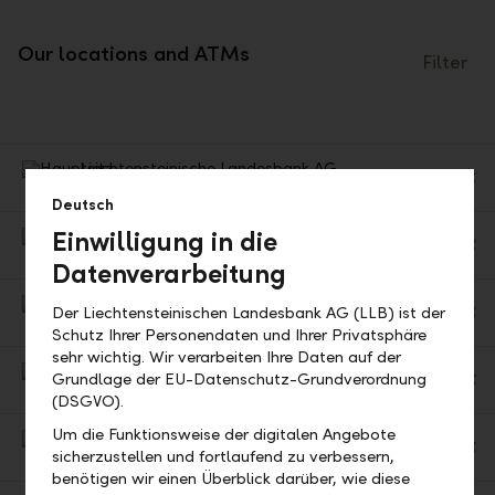
Our locations and ATMs
Filter
Liechtensteinische Landesbank AG
Ge
Headquarters
Deutsch
Di
Branch Balzers
Einwilligung in die
Ge
Branch
Datenverarbeitung
Di
Branch Eschen
Der Liechtensteinischen Landesbank AG (LLB) ist der
Ge
Branch
Schutz Ihrer Personendaten und Ihrer Privatsphäre
Di
sehr wichtig. Wir verarbeiten Ihre Daten auf der
LLB (Österreich) AG
Grundlage der EU-Datenschutz-Grundverordnung
Ge
Group company
(DSGVO).
Di
Um die Funktionsweise der digitalen Angebote
LLB (Schweiz) AG
sicherzustellen und fortlaufend zu verbessern,
Ge
Group company
benötigen wir einen Überblick darüber, wie diese
Di