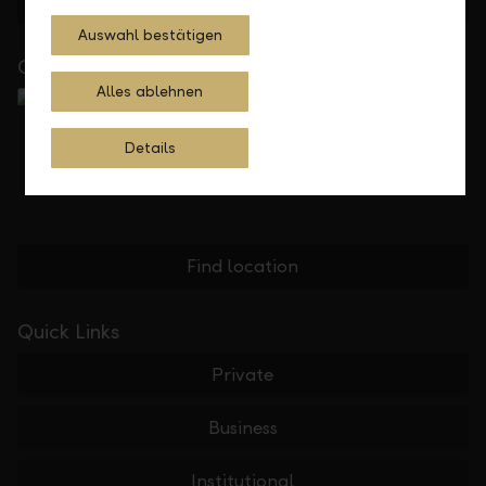
Feedback
E-mail
Auswahl bestätigen
Close to you
Alles ablehnen
Details
Find location
Quick Links
Private
Business
Institutional