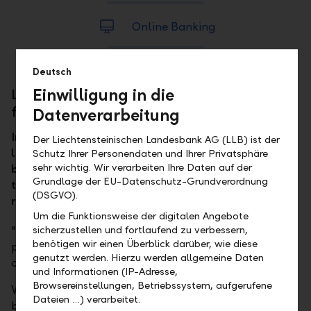
Online Banking
Deutsch
Einwilligung in die
LLB: Your bank - with both stability and
foresight into the future
Datenverarbeitung
In a world of change, you long for a bank that
Der Liechtensteinischen Landesbank AG (LLB) ist der
listens, understands, and acts. With "I want a
Schutz Ihrer Personendaten und Ihrer Privatsphäre
sehr wichtig. Wir verarbeiten Ihre Daten auf der
bank", we take your wishes seriously and present
Grundlage der EU-Datenschutz-Grundverordnung
the LLB in a new light – familiar, yet fresh and
(DSGVO).
ready for the future together.
Um die Funktionsweise der digitalen Angebote
sicherzustellen und fortlaufend zu verbessern,
"I want a bank" is more than a tagline - it's a
benötigen wir einen Überblick darüber, wie diese
promise. You are at the centre of our efforts as we
genutzt werden. Hierzu werden allgemeine Daten
combine tradition and progress.
und Informationen (IP-Adresse,
Browsereinstellungen, Betriebssystem, aufgerufene
With our re-alignment as one of the most trusted
Dateien …) verarbeitet.
banking institutions in the world, we strive to always