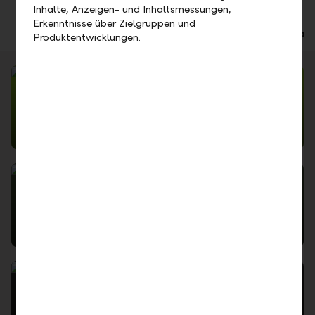
Inhalte, Anzeigen- und Inhaltsmessungen,
Erkenntnisse über Zielgruppen und
Private clients
Corporate clients
Institutional 
Produktentwicklungen.
Your individual banking relationship – LLB Daily
Your assets in good hands – LLB Invest