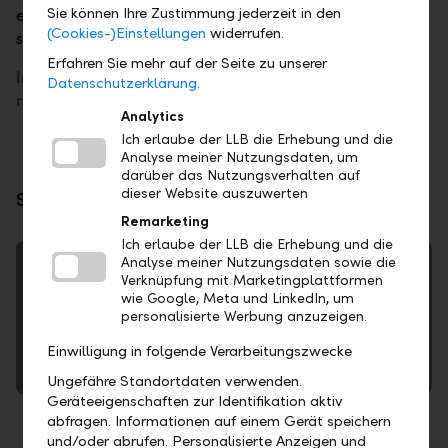
Sie können Ihre Zustimmung jederzeit in den
exceed your expectations. Together, we set
(Cookies-)Einstellungen
widerrufen.
standards.
Erfahren Sie mehr auf der Seite zu unserer
Intrigued? Explore our
mission statement
or our
Datenschutzerklärung.
new
brand identity
.
Analytics
Ich erlaube der LLB die Erhebung und die
Analyse meiner Nutzungsdaten, um
darüber das Nutzungsverhalten auf
dieser Website auszuwerten
Stay informed – read more here:
Remarketing
Ich erlaube der LLB die Erhebung und die
Analyse meiner Nutzungsdaten sowie die
Verknüpfung mit Marketingplattformen
wie Google, Meta und LinkedIn, um
Trends and analyses
personalisierte Werbung anzuzeigen.
Capital & Markets – every other month, important
Einwilligung in folgende Verarbeitungszwecke
investment topics in the market focus
Ungefähre Standortdaten verwenden.
Geräteeigenschaften zur Identifikation aktiv
abfragen. Informationen auf einem Gerät speichern
und/oder abrufen. Personalisierte Anzeigen und