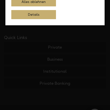
Alles ablehnen
Details
Find location
Quick Links
Private
Business
Institutional
Private Banking