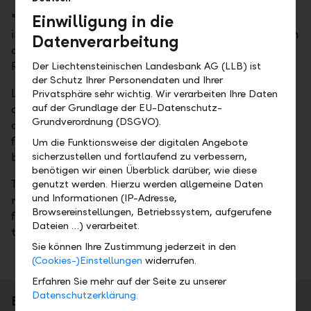
"The strong interest in our bond issuance confirms
Einwilligung in die
investors' confidence in our strategy and the strength
Datenverarbeitung
of our business model," said Group CEO Christoph
Reich, commenting on the successful issue.
Der Liechtensteinischen Landesbank AG (LLB) ist
der Schutz Ihrer Personendaten und Ihrer
LLB has a Tier 1 ratio of 19.0 per cent and equity
Privatsphäre sehr wichtig. Wir verarbeiten Ihre Daten
auf der Grundlage der EU-Datenschutz-
capital of CHF 2.4 billion, demonstrating its solid
Grundverordnung (DSGVO).
capital base. The Moody’s deposit rating of Aa2
further underscores the financial strength of the
Um die Funktionsweise der digitalen Angebote
bank.
sicherzustellen und fortlaufend zu verbessern,
benötigen wir einen Überblick darüber, wie diese
The term of the bond is ten years, the yield on
genutzt werden. Hierzu werden allgemeine Daten
und Informationen (IP-Adresse,
maturity is 1.3525 per cent. The bond will be listed
Browsereinstellungen, Betriebssystem, aufgerufene
from 9 April 2026 on SIX (ISIN: CH1515238538) and
Dateien …) verarbeitet.
traded on the secondary market.
Sie können Ihre Zustimmung jederzeit in den
(Cookies-)Einstellungen
widerrufen.
Erfahren Sie mehr auf der Seite zu unserer
Datenschutzerklärung.
Brief portrait