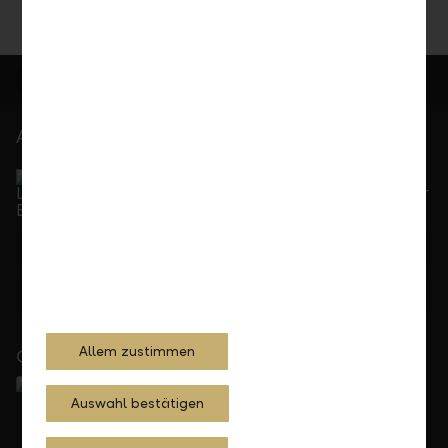
At your service
Service Direct
Can be reached by phone, Monday to Friday, 8 a. m. –
5.30 p. m.
+423 236 88 11
Feedback
E-mail
Allem zustimmen
Close to you
Auswahl bestätigen