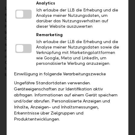
Analytics
Liechtensteinische Landesbank AG (LLB) is the longest
Ich erlaube der LLB die Erhebung und die
established financial institute in the Principality of
Analyse meiner Nutzungsdaten, um
Liechtenstein. The majority of the company’s share capital is
darüber das Nutzungsverhalten auf
held by the Principality of Liechtenstein. LLB’s shares are
dieser Website auszuwerten
listed on the SIX Swiss Exchange (symbol: LLBN). The LLB
Remarketing
Group offers its clients comprehensive wealth management
Ich erlaube der LLB die Erhebung und die
services as a universal bank, in private banking, asset
Analyse meiner Nutzungsdaten sowie die
management and fund services. With 1'523 employees, LLB
Verknüpfung mit Marketingplattformen
is represented in Liechtenstein, Switzerland, Austria,
wie Google, Meta und LinkedIn, um
Germany, Dubai and Abu Dhabi. As per 31 December 2025,
personalisierte Werbung anzuzeigen.
the business volume of the LLB Group stood at CHF 125.9
Einwilligung in folgende Verarbeitungszwecke
billion.
Ungefähre Standortdaten verwenden.
Geräteeigenschaften zur Identifikation aktiv
Important dates
abfragen. Informationen auf einem Gerät speichern
und/oder abrufen. Personalisierte Anzeigen und
Wednesday, 19 August 2026, presentation of the
Inhalte, Anzeigen- und Inhaltsmessungen,
2026 interim business result
Erkenntnisse über Zielgruppen und
Friday, 23 April 2027, 35th ordinary General Meeting
Produktentwicklungen.
Show more dates