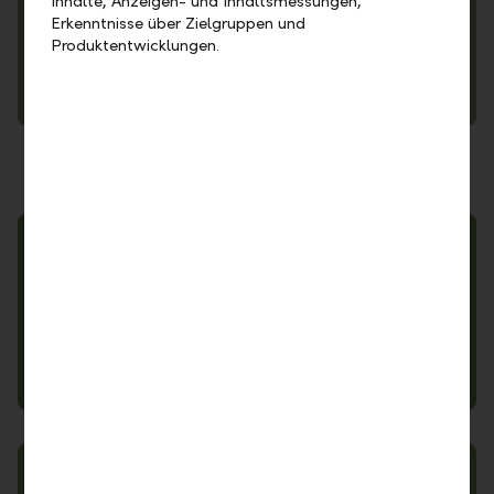
Inhalte, Anzeigen- und Inhaltsmessungen,
Erkenntnisse über Zielgruppen und
Produktentwicklungen.
Einlagensicherung
Hinweisgeberverfahren