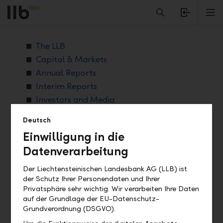
Alerts.Headline
M
Downloadcenter
The LLB
Capital & Markets
Annual Reports
Interim Reports
Investors and Media
Products and Services
Deutsch
Publications
Einwilligung in die
Rates and Conditions
Datenverarbeitung
Der Liechtensteinischen Landesbank AG (LLB) ist
der Schutz Ihrer Personendaten und Ihrer
Privatsphäre sehr wichtig. Wir verarbeiten Ihre Daten
Filter
auf der Grundlage der EU-Datenschutz-
Grundverordnung (DSGVO).