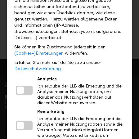
Um die Funktionsweise der digitalen Angebote
sicherzustellen und fortlaufend zu verbessern,
No results found
benötigen wir einen Überblick darüber, wie diese
genutzt werden. Hierzu werden allgemeine Daten
und Informationen (IP-Adresse,
Share
Print
Browsereinstellungen, Betriebssystem, aufgerufene
Dateien …) verarbeitet.
Sie können Ihre Zustimmung jederzeit in den
(Cookies-)Einstellungen
widerrufen.
Erfahren Sie mehr auf der Seite zu unserer
Datenschutzerklärung.
Analytics
At your service
Ich erlaube der LLB die Erhebung und die
Analyse meiner Nutzungsdaten, um
Service Direct
darüber das Nutzungsverhalten auf
Can be reached by phone, Monday to Friday, 8 a. m. –
dieser Website auszuwerten
5.30 p. m.
Remarketing
+423 236 88 11
Ich erlaube der LLB die Erhebung und die
Analyse meiner Nutzungsdaten sowie die
Verknüpfung mit Marketingplattformen
Feedback
E-mail
wie Google, Meta und LinkedIn, um