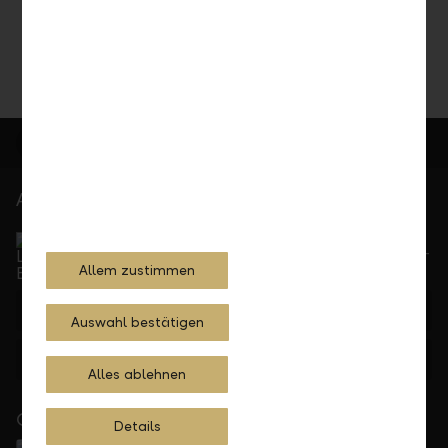
Cancel
Send
At your service
Service Direct
Can be reached by phone, Monday to Friday, 8 a. m. –
Allem zustimmen
5.30 p. m.
+423 236 88 11
Auswahl bestätigen
Feedback
E-mail
Alles ablehnen
Close to you
Details