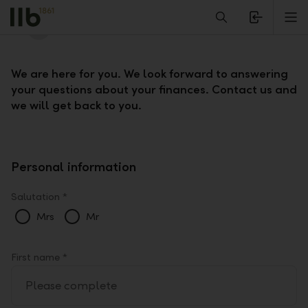
Alerts.Headline
M
Contact us
B
a
c
We are here for you. We look forward to answering
k
your questions about your finances. Contact us and
B
u
we will get back to you.
t
t
o
n
Personal information
Salutation *
Mrs
Mr
First name *