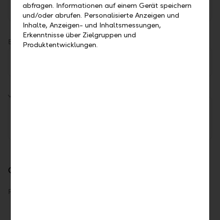
abfragen. Informationen auf einem Gerät speichern
At a branch office
und/oder abrufen. Personalisierte Anzeigen und
Inhalte, Anzeigen- und Inhaltsmessungen,
Erkenntnisse über Zielgruppen und
Branch office
Produktentwicklungen.
Vaduz
Your message *
Contact details
Preferred channel *
E-Mail
Mail
Telephone