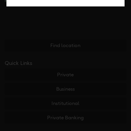
Find location
Quick Links
Private
Business
Institutional
Private Banking