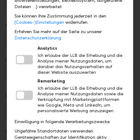
Browsereinstellungen, Betriebssystem, aufgerufene
Investors
Dateien …) verarbeitet.
Sie können Ihre Zustimmung jederzeit in den
(Cookies-)Einstellungen
widerrufen.
Topic
Erfahren Sie mehr auf der Seite zu unserer
Investing
Datenschutzerklärung.
Analytics
Ich erlaube der LLB die Erhebung und die
Domicile
Analyse meiner Nutzungsdaten, um
darüber das Nutzungsverhalten auf
dieser Website auszuwerten
Remarketing
Ich erlaube der LLB die Erhebung und die
Analyse meiner Nutzungsdaten sowie die
Domicile
Verknüpfung mit Marketingplattformen
wie Google, Meta und LinkedIn, um
Liechtenstein
personalisierte Werbung anzuzeigen.
Einwilligung in folgende Verarbeitungszwecke
Ungefähre Standortdaten verwenden.
Where should we schedule a meeting?
Geräteeigenschaften zur Identifikation aktiv