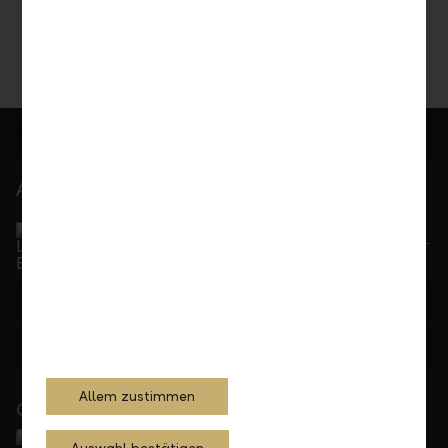
At your service
Service Direct
Can be reached by phone, Monday to Friday, 8 a. m. –
5.30 p. m.
+423 236 88 11
Feedback
E-mail
Allem zustimmen
Close to you