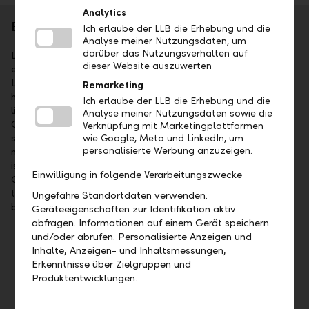
Analytics
Brief portrait
Ich erlaube der LLB die Erhebung und die
Analyse meiner Nutzungsdaten, um
darüber das Nutzungsverhalten auf
Liechtensteinische Landesbank AG (LLB) is the longest
dieser Website auszuwerten
established financial institute in the Principality of
Liechtenstein. The majority of the company’s share capital is
Remarketing
held by the Principality of Liechtenstein. LLB’s shares are
Ich erlaube der LLB die Erhebung und die
listed on the SIX Swiss Exchange (symbol: LLBN). The LLB
Analyse meiner Nutzungsdaten sowie die
Group offers its clients comprehensive wealth management
Verknüpfung mit Marketingplattformen
services as a universal bank, in private banking, asset
wie Google, Meta und LinkedIn, um
personalisierte Werbung anzuzeigen.
management and fund services. With 1'523 employees, LLB
is represented in Liechtenstein, Switzerland, Austria,
Einwilligung in folgende Verarbeitungszwecke
Germany, Dubai and Abu Dhabi. As per 31 December 2025,
the business volume of the LLB Group stood at CHF 125.9
Ungefähre Standortdaten verwenden.
billion.
Geräteeigenschaften zur Identifikation aktiv
abfragen. Informationen auf einem Gerät speichern
und/oder abrufen. Personalisierte Anzeigen und
Important dates
Inhalte, Anzeigen- und Inhaltsmessungen,
Erkenntnisse über Zielgruppen und
Wednesday, 19 August 2026, presentation of the
Produktentwicklungen.
2026 interim business result
Friday, 23 April 2027, 35th ordinary General Meeting