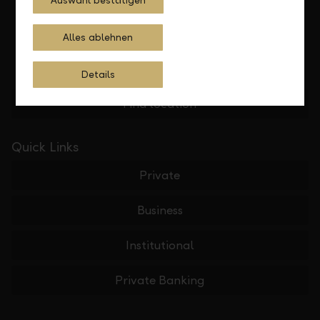
Auswahl bestätigen
Alles ablehnen
Details
Find location
Quick Links
Private
Business
Institutional
Private Banking