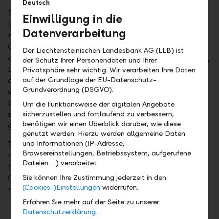
Deutsch
The bond issued by LLB met with great demand from
Einwilligung in die
investors. This keen interest reflects LLB's excellent
Datenverarbeitung
reputation on the market. Referring to this, Group
CEO Gabriel Brenna explained: "With its Tier 1 ratio
Der Liechtensteinischen Landesbank AG (LLB) ist
of 18.8 per cent and equity capital of CHF 2.2 billion,
der Schutz Ihrer Personendaten und Ihrer
LLB stands for security and stability. Our Moody's
Privatsphäre sehr wichtig. Wir verarbeiten Ihre Daten
deposit rating of Aa2 further testifies to our financial
auf der Grundlage der EU-Datenschutz-
Grundverordnung (DSGVO).
strength." Group CFO Christoph Reich added: "The
bond issue enables the LLB Group to further
Um die Funktionsweise der digitalen Angebote
strengthen its solid financial structure and refinance
sicherzustellen und fortlaufend zu verbessern,
benötigen wir einen Überblick darüber, wie diese
growth."
genutzt werden. Hierzu werden allgemeine Daten
und Informationen (IP-Adresse,
The term of the bond is eight years, the yield on
Browsereinstellungen, Betriebssystem, aufgerufene
maturity is 1.685 per cent. The bond will be listed
Dateien …) verarbeitet.
from 21.04.2025 on the SIX Swiss Exchange (ISIN:
CH1423931596) and traded on the secondary
Sie können Ihre Zustimmung jederzeit in den
(Cookies-)Einstellungen
widerrufen.
market.
Erfahren Sie mehr auf der Seite zu unserer
Datenschutzerklärung.