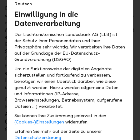
Deutsch
Die von der LLB emittierte festverzinsliche Anleihe
Einwilligung in die
stiess auf grosse Nachfrage bei den Investoren. Dieses
Datenverarbeitung
rege Interesse spiegelt den sehr guten Ruf der LLB im
Markt wider. Group CEO Gabriel Brenna erklärt: "Mit
Der Liechtensteinischen Landesbank AG (LLB) ist
einer Tier-1-Ratio von 18.8 Prozent und einem
der Schutz Ihrer Personendaten und Ihrer
Eigenkapital von CHF 2.2 Mia. steht die LLB für
Privatsphäre sehr wichtig. Wir verarbeiten Ihre Daten
Sicherheit und Stabilität. Unser Moody's
auf der Grundlage der EU-Datenschutz-
Depositenrating von Aa2 bestätigt zusätzlich unsere
Grundverordnung (DSGVO).
finanzielle Stärke." Group CFO Christoph Reich
Um die Funktionsweise der digitalen Angebote
ergänzt: "Die Anleihe ermöglicht der LLB-Gruppe,
sicherzustellen und fortlaufend zu verbessern,
ihre solide Finanzierungsstruktur weiter zu festigen
benötigen wir einen Überblick darüber, wie diese
und ihr Wachstum zu refinanzieren."
genutzt werden. Hierzu werden allgemeine Daten
und Informationen (IP-Adresse,
Die Laufzeit der Anleihe beträgt acht Jahre, die
Browsereinstellungen, Betriebssystem, aufgerufene
Rendite auf Verfall liegt bei 1.685 Prozent. Die
Dateien …) verarbeitet.
Anleihe wird ab dem 21.04.2025 an der SIX kotiert
Sie können Ihre Zustimmung jederzeit in den
(ISIN: CH1423931596) und im Sekundärmarkt
(Cookies-)Einstellungen
widerrufen.
gehandelt.
Erfahren Sie mehr auf der Seite zu unserer
Datenschutzerklärung.