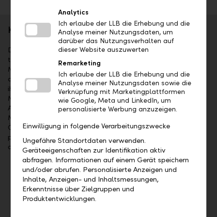
Analytics
Ich erlaube der LLB die Erhebung und die
Kurzporträt
Analyse meiner Nutzungsdaten, um
darüber das Nutzungsverhalten auf
Die Liechtensteinische Landesbank AG (LLB) ist das
dieser Website auszuwerten
traditionsreichste Finanzinstitut im Fürstentum Liechtenstein.
Remarketing
Mehrheitsaktionär ist das Land Liechtenstein. Die Aktien sind
Ich erlaube der LLB die Erhebung und die
an der SIX kotiert (Symbol: LLBN). Die LLB-Gruppe bietet
Analyse meiner Nutzungsdaten sowie die
ihren Kunden umfassende Dienstleistungen im Wealth
Verknüpfung mit Marketingplattformen
Management an: als Universalbank, im Private Banking,
wie Google, Meta und LinkedIn, um
Asset Management sowie bei Fund Services. Mit 1'523
personalisierte Werbung anzuzeigen.
Mitarbeitenden ist sie in Liechtenstein, in der Schweiz, in
Einwilligung in folgende Verarbeitungszwecke
Österreich, in Deutschland, in Dubai und in Abu Dhabi
präsent. Per 31. Dezember 2025 lag das Geschäftsvolumen
Ungefähre Standortdaten verwenden.
der LLB-Gruppe bei CHF 125.9 Mia.
Geräteeigenschaften zur Identifikation aktiv
abfragen. Informationen auf einem Gerät speichern
und/oder abrufen. Personalisierte Anzeigen und
Wichtige Termine
Inhalte, Anzeigen- und Inhaltsmessungen,
Erkenntnisse über Zielgruppen und
Mittwoch, 19. August 2026, Veröffentlichung
Produktentwicklungen.
Halbjahresergebnis 2026
Freitag, 23. April 2027, 35. ordentliche