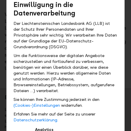
Einwilligung in die
Datenverarbeitung
With a Moody's bank deposit rating of Aa2, the
Liechtensteinische Landesbank is in the top league of
Der Liechtensteinischen Landesbank AG (LLB) ist
Liechtenstein and Swiss banks and is one of the banks
der Schutz Ihrer Personendaten und Ihrer
with the highest ratings in the world. The LLB's issuer
Privatsphäre sehr wichtig. Wir verarbeiten Ihre Daten
rating of Aa3 is also very positive. The agency's rating
auf der Grundlage der EU-Datenschutz-
Grundverordnung (DSGVO).
outlook for the LLB is stable. Moody's praises the
solid fundamental financial data of the LLB Group,
Um die Funktionsweise der digitalen Angebote
especially its strong capital resources and its good
sicherzustellen und fortlaufend zu verbessern,
benötigen wir einen Überblick darüber, wie diese
liquidity and refinancing situation.
genutzt werden. Hierzu werden allgemeine Daten
und Informationen (IP-Adresse,
Browsereinstellungen, Betriebssystem, aufgerufene
Dateien …) verarbeitet.
Brief portrait
Sie können Ihre Zustimmung jederzeit in den
(Cookies-)Einstellungen
widerrufen.
Liechtensteinische Landesbank AG (LLB) is the longest
Erfahren Sie mehr auf der Seite zu unserer
established financial institute in the Principality of
Datenschutzerklärung.
Liechtenstein. The majority of the company’s share capital is
held by the Principality of Liechtenstein. LLB’s shares are
Analytics