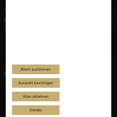
At your service
Service Direct
Can be reached by phone, Monday to Friday, 8 a. m. –
5.30 p. m.
+423 236 88 11
Feedback
E-mail
Close to you
Allem zustimmen
Auswahl bestätigen
Alles ablehnen
Details
Find location