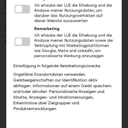
listed on the SIX Swiss Exchange (symbol: LLBN). The LLB
Ich erlaube der LLB die Erhebung und die
Group offers its clients comprehensive wealth management
Analyse meiner Nutzungsdaten, um
services as a universal bank, in private banking, asset
darüber das Nutzungsverhalten auf
management and fund services. With 1'523 employees, LLB
dieser Website auszuwerten
is represented in Liechtenstein, Switzerland, Austria,
Remarketing
Germany, Dubai and Abu Dhabi. As per 31 December 2025,
Ich erlaube der LLB die Erhebung und die
the business volume of the LLB Group stood at CHF 125.9
Analyse meiner Nutzungsdaten sowie die
billion.
Verknüpfung mit Marketingplattformen
wie Google, Meta und LinkedIn, um
personalisierte Werbung anzuzeigen.
Important dates
Einwilligung in folgende Verarbeitungszwecke
Wednesday, 19 August 2026, presentation of the
Ungefähre Standortdaten verwenden.
2026 interim business result
Geräteeigenschaften zur Identifikation aktiv
Friday, 23 April 2027, 35th ordinary General Meeting
abfragen. Informationen auf einem Gerät speichern
und/oder abrufen. Personalisierte Anzeigen und
Show more dates
Inhalte, Anzeigen- und Inhaltsmessungen,
Erkenntnisse über Zielgruppen und
Produktentwicklungen.
Contact
Liechtensteinische Landesbank AG