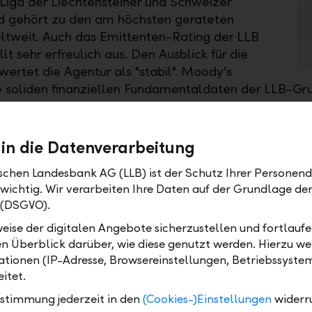
-Liga der Liechtensteiner und Schweizer
d gehört zu den am höchsten gerateten
tweit. Auch das Emittenten-Rating der LLB
lt sehr erfreulich aus. Den Ausblick für die
wertet die Agentur als "stabil". Moody's
e soliden finanziellen Fundamentaldaten der LLB-Gr
re die starke Kapitalausstattung sowie die gute Liqui
nzierungssituation.
 in die Datenverarbeitung
ischen Landesbank AG (LLB) ist der Schutz Ihrer Personend
 wichtig. Wir verarbeiten Ihre Daten auf der Grundlage d
 (DSGVO).
eise der digitalen Angebote sicherzustellen und fortlaufe
 AG (LLB) ist das traditionsreichste Finanzinstitut im Für
en Überblick darüber, wie diese genutzt werden. Hierzu w
echtenstein. Die Aktien sind an der SIX kotiert (Symbol: L
tionen (IP-Adresse, Browsereinstellungen, Betriebssyste
gen im Wealth Management an: als Universalbank, im Pri
itet.
s. Mit 1'523 Mitarbeitenden ist sie in Liechtenstein, in d
u Dhabi präsent. Per 31. Dezember 2025 lag das Geschäf
ustimmung jederzeit in den
(Cookies-)Einstellungen
widerr