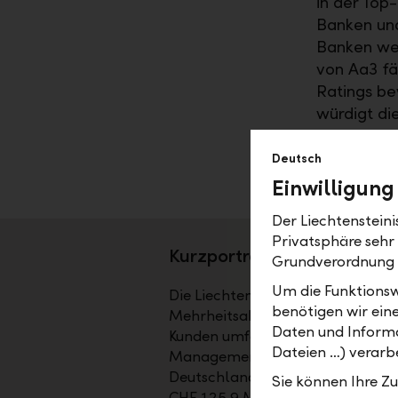
in der Top
Banken un
Banken wel
von Aa3 fäl
Ratings be
würdigt di
insbesonde
und Refina
Deutsch
Einwilligung
Der Liechtenstein
Privatsphäre sehr
Kurzporträt
Grundverordnung
Um die Funktionsw
Die Liechtensteinische Landesbank
benötigen wir ein
Mehrheitsaktionär ist das Land Li
Daten und Informa
Kunden umfassende Dienstleistun
Dateien …) verarbe
Management sowie bei Fund Service
Deutschland, in Dubai und in Ab
Sie können Ihre Z
CHF 125.9 Mia.