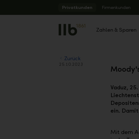
Alerts.Headline
Privatkunden
Firmenkunden
Zahlen & Sparen
Zurück
25.10.2023
Moody's
Vaduz, 25
Liechtenst
Depositenr
ein. Damit
Mit dem Aa