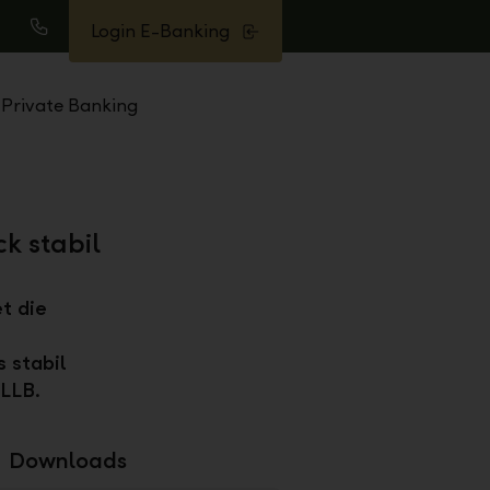
Login E-Banking
uche
Anrufen
Private Banking
k stabil
t die
 stabil
 LLB.
Downloads