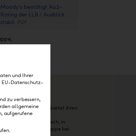
Moody's bestätigt Aa2-
Rating der LLB / Ausblick
stabil
PDF
uppe,
ditäts-
aten und Ihrer
er EU-Datenschutz-
nd zu verbessern,
stentum Liechtenstein.
erden allgemeine
LBN). Die LLB-Gruppe bietet ihren
m, aufgerufene
vate Banking, Asset
er Schweiz, in Österreich, in
tsvolumen der LLB-Gruppe bei
ufen.