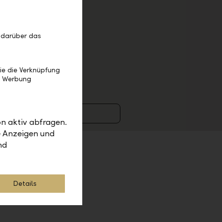
 darüber das
bank AG
cations
ie die Verknüpfung
e Werbung
il senden
n aktiv abfragen.
e Anzeigen und
nd
Details