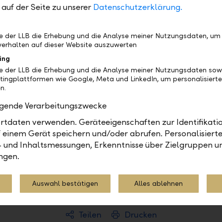
auf der Seite zu unserer
Datenschutzerklärung.
Kontakt
be der LLB die Erhebung und die Analyse meiner Nutzungsdaten, um
Liechtensteinische Landes
erhalten auf dieser Website auszuwerten
, Veröffentlichung
Berit Pietschmann
ing
Group Corporate Communi
be der LLB die Erhebung und die Analyse meiner Nutzungsdaten sow
. ordentliche
Telefon +423 236 87 14
tingplattformen wie Google, Meta und LinkedIn, um personalisiert
n.
Internet llb.li
olgende Verarbeitungszwecke
e anzeigen
E-Ma
tdaten verwenden. Geräteeigenschaften zur Identifikatio
 einem Gerät speichern und/oder abrufen. Personalisiert
- und Inhaltsmessungen, Erkenntnisse über Zielgruppen u
ngen.
Medienmitteilung
Auswahl bestätigen
Alles ablehnen
Teilen
Drucken