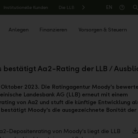
EN
Institutionelle Kunden
Die LLB
S
Hilfe
Anlegen
Finanzieren
Vorsorgen & Steuern
 bestätigt Aa2-Rating der LLB / Ausblic
. Oktober 2023. Die Ratingagentur Moody's bewerte
einische Landesbank AG (LLB) erneut mit einem
ating von Aa2 und stuft die künftige Entwicklung als
 bestätigt Moody's die ausgezeichnete Bonität der
2-Depositenrating von Moody's liegt die LLB