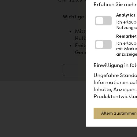
Erfahren Sie mehr 
Analytics
Wichtige Termine
Ich erlau
Nutzungsv
Mittwoch, 19. August 2026
Remarket
Halbjahresergebnis 2026
Ich erlau
Freitag, 23. April 2027, 35
mit Marke
Generalversammlung
anzuzeige
Einwilligung in f
Weitere Termin
Ungefähre Standor
Informationen auf
Inhalte, Anzeigen
Produktentwicklu
2023
Allem zustimmen