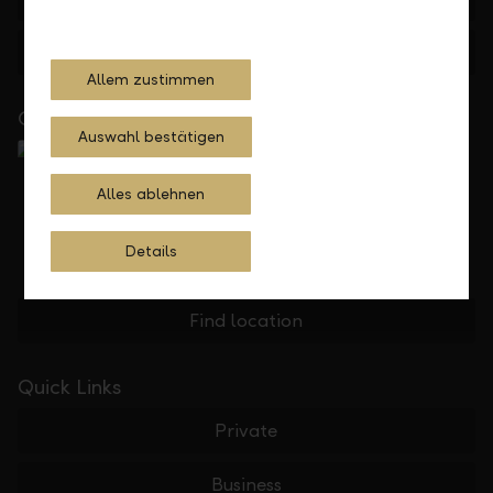
Feedback
E-mail
Allem zustimmen
Close to you
Auswahl bestätigen
Alles ablehnen
Details
Find location
Quick Links
Private
Business