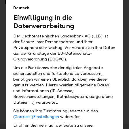
Development means
Deutsch
growth, finding new ways, solving problems
Einwilligung in die
and always doing a good job.
Datenverarbeitung
staying on the ball, swimming against the
tide, surfing a wave, and being open and
Der Liechtensteinischen Landesbank AG (LLB) ist
inquisitive when it comes to new jobs.
der Schutz Ihrer Personendaten und Ihrer
Privatsphäre sehr wichtig. Wir verarbeiten Ihre Daten
taking care of yourself, maintaining
auf der Grundlage der EU-Datenschutz-
relationships, and challenging and
Grundverordnung (DSGVO).
encouraging others so that everyone can
Um die Funktionsweise der digitalen Angebote
enjoy a healthy and meaningful working life.
sicherzustellen und fortlaufend zu verbessern,
benötigen wir einen Überblick darüber, wie diese
genutzt werden. Hierzu werden allgemeine Daten
und Informationen (IP-Adresse,
"Development is the energy
Browsereinstellungen, Betriebssystem, aufgerufene
that you invest in your life
Dateien …) verarbeitet.
and your career."
Sie können Ihre Zustimmung jederzeit in den
(Cookies-)Einstellungen
widerrufen.
Erfahren Sie mehr auf der Seite zu unserer