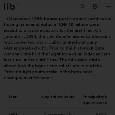
Alerts.Headline
M
Capital structure since 1993
In December 1986, bearer participation certificates
having a nominal value of CHF 20 million were
issued to private investors for the first time. On
January 4, 1993, the Liechtensteinische Landesbank
was converted into a public limited company
(Aktiengesellschaft). Prior to this historical date,
our company had the legal form of an independent
institute under public law. The following table
shows how the bank's capital structure and the
Principality's equity stake in the bank have
changed over the years.
Year
Capital structure
Principality's
equity stake
1993
Conversion of the
84.2 %