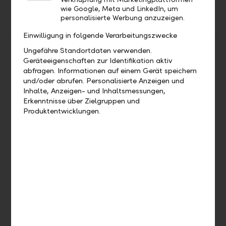
3'280'000 bearer shares
wie Google, Meta und LinkedIn, um
having a par value of CHF
personalisierte Werbung anzuzeigen.
50.− each.
Einwilligung in folgende Verarbeitungszwecke
2006
On 28 March 2006, the
60.1 %
Ungefähre Standortdaten verwenden.
Liechtensteinische
Geräteeigenschaften zur Identifikation aktiv
Landesbank acquired
abfragen. Informationen auf einem Gerät speichern
230'000 bearer shares from
und/oder abrufen. Personalisierte Anzeigen und
the Principality of
Inhalte, Anzeigen- und Inhaltsmessungen,
Erkenntnisse über Zielgruppen und
Liechtenstein. The shares
Produktentwicklungen.
serve as security for a five-
year convertible bond issue
made by the LLB. The
bonds are convertible into
LLB bearer shares. The total
volume of the convertible
bond issue amounts to CHF
270 million. After this
transaction, the Principality
of Liechtenstein still holds
1'970'000 of the total of