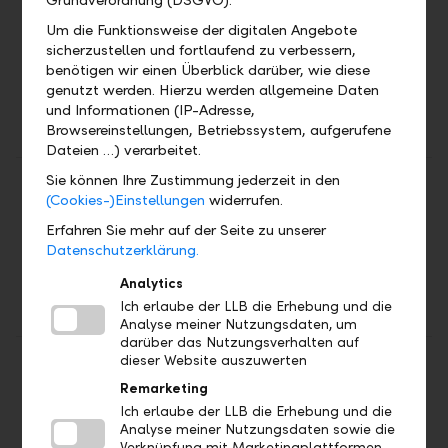
Grundverordnung (DSGVO).
2001
Repurchase of 200'000
61.1 %
shares and reduction of the
Um die Funktionsweise der digitalen Angebote
share capital to CHF 180
sicherzustellen und fortlaufend zu verbessern,
million, divided into
benötigen wir einen Überblick darüber, wie diese
3'600'000 bearer shares
genutzt werden. Hierzu werden allgemeine Daten
und Informationen (IP-Adresse,
having a par value of CHF
Browsereinstellungen, Betriebssystem, aufgerufene
50.− each.
Dateien …) verarbeitet.
Sie können Ihre Zustimmung jederzeit in den
2002
Repurchase of 160'000
64.0 %
(Cookies-)Einstellungen
widerrufen.
shares and reduction of the
share capital to CHF 172
Erfahren Sie mehr auf der Seite zu unserer
million, divided into
Datenschutzerklärung.
3'440'000 bearer shares
Analytics
having a par value of CHF
Ich erlaube der LLB die Erhebung und die
50.− each.
Analyse meiner Nutzungsdaten, um
darüber das Nutzungsverhalten auf
2003
Repurchase of 160'000
67.1 %
dieser Website auszuwerten
shares and reduction of the
Remarketing
share capital to CHF 164
Ich erlaube der LLB die Erhebung und die
million, divided into
Analyse meiner Nutzungsdaten sowie die
Verknüpfung mit Marketingplattformen