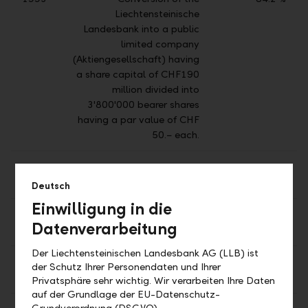
Liechtensteinische
Landesbank into a public
limited company
(Aktiengesellschaft) having
a share capital of CHF190
million divided into
3'800'000 bearer shares
having a par value of CHF
50.− each.
1998
Placing of 300'000 bearer
76.3 %
shares.
Deutsch
Einwilligung in die
1999
Exercising of options on
68.4 %
Datenverarbeitung
300'000 bearer shares.
Der Liechtensteinischen Landesbank AG (LLB) ist
2000
Placing of 400'000 bearer
57.9 %
der Schutz Ihrer Personendaten und Ihrer
shares.
Privatsphäre sehr wichtig. Wir verarbeiten Ihre Daten
auf der Grundlage der EU-Datenschutz-