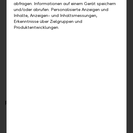
Involvement in strategic initiatives
abfragen. Informationen auf einem Gerät speichern
Conceptual or analytic work
und/oder abrufen. Personalisierte Anzeigen und
Inhalte, Anzeigen- und Inhaltsmessungen,
Erkenntnisse über Zielgruppen und
Goal
Produktentwicklungen.
To enter a specialist or management position upon
completion of the programme.
Accompanying programme
Attendance of networking events, summer events and
other events; individual budget for continuing education
and other benefits
For further information please contact