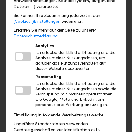
Browsereinstellungen, Betriebssystem, aufgerufene
Dateien …) verarbeitet.
Master's degree with good academic record
Sie können Ihre Zustimmung jederzeit in den
Conviction and dedication
(Cookies-)Einstellungen
widerrufen.
Strong ability to grasp complex concepts
Erfahren Sie mehr auf der Seite zu unserer
Very good analytical skills
Datenschutzerklärung.
Ambition to position yourself in the medium
Analytics
term as a driving force and shaper of our
Ich erlaube der LLB die Erhebung und die
business
Analyse meiner Nutzungsdaten, um
Readiness to develop and excitement about
darüber das Nutzungsverhalten auf
dieser Website auszuwerten
the financial sector
Remarketing
High commitment to corporate culture
Ich erlaube der LLB die Erhebung und die
Analyse meiner Nutzungsdaten sowie die
Verknüpfung mit Marketingplattformen
wie Google, Meta und LinkedIn, um
personalisierte Werbung anzuzeigen.
Programme overview
Einwilligung in folgende Verarbeitungszwecke
18 months: 3 different assignments of 6 months each
Ungefähre Standortdaten verwenden.
Insight into core business
Geräteeigenschaften zur Identifikation aktiv