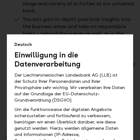
range and variety of activities at our universal
bank.
You will gain in-depth practical insights into
the business areas and take on responsible
tasks – behind the scenes as well as in the
front office.
Deutsch
You work on group-wide projects, manage
Einwilligung in die
sub-projects independently, and support
Datenverarbeitung
strategic initiatives – for example, by creating
innovative concepts or analysing a business
Der Liechtensteinischen Landesbank AG (LLB) ist
case.
der Schutz Ihrer Personendaten und Ihrer
As a trainee, you already establish and
Privatsphäre sehr wichtig. Wir verarbeiten Ihre Daten
maintain contacts with management.
auf der Grundlage der EU-Datenschutz-
Grundverordnung (DSGVO).
You benefit from challenging on-the-job
learning and tailor-made training to
Um die Funktionsweise der digitalen Angebote
sicherzustellen und fortlaufend zu verbessern,
strengthen your professional and personal
benötigen wir einen Überblick darüber, wie diese
skills
genutzt werden. Hierzu werden allgemeine Daten
und Informationen (IP-Adresse,
What we expect from you: