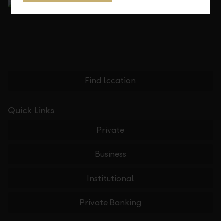
Find location
Quick Links
Private
Business
Institutional
Private Banking