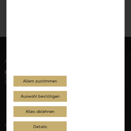
Share
Print
At your service
Service Direct
Can be reached by phone, Monday to Friday, 8 a. m. –
Allem zustimmen
5.30 p. m.
+423 236 88 11
Auswahl bestätigen
Feedback
E-mail
Alles ablehnen
Close to you
Details