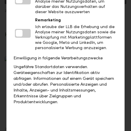
Analyse meiner Nutzungsdaten, um
darüber das Nutzungsverhalten auf
26. June 2025: Emanuel Reiter (Pop)
27
dieser Website auszuwerten
Remarketing
Ich erlaube der LLB die Erhebung und die
Analyse meiner Nutzungsdaten sowie die
Highlights of past years
Verknüpfung mit Marketingplattformen
wie Google, Meta und LinkedIn, um
personalisierte Werbung anzuzeigen.
Einwilligung in folgende Verarbeitungszwecke
Ungefähre Standortdaten verwenden.
Geräteeigenschaften zur Identifikation aktiv
abfragen. Informationen auf einem Gerät speichern
und/oder abrufen. Personalisierte Anzeigen und
Inhalte, Anzeigen- und Inhaltsmessungen,
Erkenntnisse über Zielgruppen und
Produktentwicklungen.
27 June 2024: Luigi Panettone – Elvis Aloha from Hawaii (Rock ’n’ Roll)
28