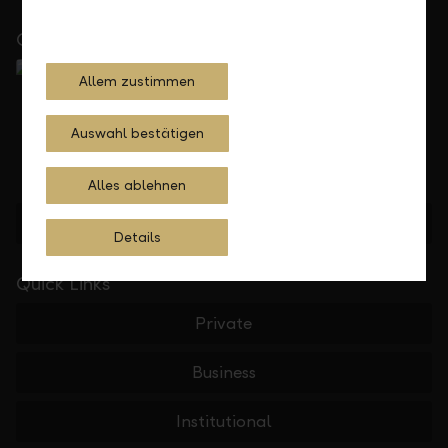
Close to you
Allem zustimmen
Auswahl bestätigen
Alles ablehnen
Find location
Details
Quick Links
Private
Business
Institutional