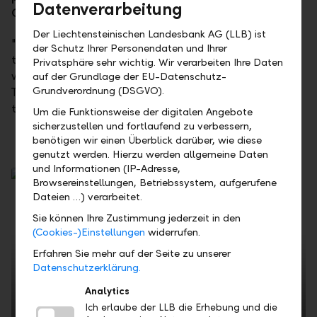
Datenverarbeitung
Courtyard so special.
Der Liechtensteinischen Landesbank AG (LLB) ist
"
Emanuel Reiter
", "
Rääs
" and "
The Straights
"
der Schutz Ihrer Personendaten und Ihrer
transformed the LLB courtyard into a place filled
Privatsphäre sehr wichtig. Wir verarbeiten Ihre Daten
with music, emotion, and unforgettable moments.
auf der Grundlage der EU-Datenschutz-
Grundverordnung (DSGVO).
The special atmosphere, the fantastic music made
this festival truly unforgettable.
Um die Funktionsweise der digitalen Angebote
sicherzustellen und fortlaufend zu verbessern,
benötigen wir einen Überblick darüber, wie diese
genutzt werden. Hierzu werden allgemeine Daten
und Informationen (IP-Adresse,
Browsereinstellungen, Betriebssystem, aufgerufene
Dateien …) verarbeitet.
Sie können Ihre Zustimmung jederzeit in den
(Cookies-)Einstellungen
widerrufen.
Erfahren Sie mehr auf der Seite zu unserer
Datenschutzerklärung.
Analytics
Ich erlaube der LLB die Erhebung und die