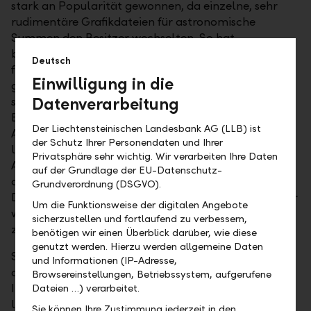
stark an Popularität gewonnen, da einzelne, sehr
rudimentäre Grafikdateien für astronomische
Summen den Besitzer wechselten. So hat
beispielsweise der US-Basketballer Stephen Curry
Deutsch
für rund 180'000 US-Dollar eine Datei eines
Einwilligung in die
gelangweilten Affen erstanden. Diese Exzesse
Datenverarbeitung
spiegeln nicht die wachsende Bedeutung der
Blockchain-Technologie und ihren
Der Liechtensteinischen Landesbank AG (LLB) ist
Anwendungsmöglichkeiten wider, sondern sind
der Schutz Ihrer Personendaten und Ihrer
lediglich ein digitales Abbild des Kunstmarkts, wo
Privatsphäre sehr wichtig. Wir verarbeiten Ihre Daten
Angebot und Nachfrage den Preis bestimmen. Da
auf der Grundlage der EU-Datenschutz-
auch Kunstwerke wie beispielsweise Gemälde von
Grundverordnung (DSGVO).
Damien Hirst zu astronomischen Preisen den Besitzer
Um die Funktionsweise der digitalen Angebote
wechseln, ist dieses Phänomen eher dem Kunstmarkt
sicherzustellen und fortlaufend zu verbessern,
zuzuschreiben.
benötigen wir einen Überblick darüber, wie diese
genutzt werden. Hierzu werden allgemeine Daten
Seit einigen Quartalen trifft die neue Anlageklasse
und Informationen (IP-Adresse,
der Kryptowährungen auch bei institutionellen
Browsereinstellungen, Betriebssystem, aufgerufene
Investoren auf reges Interesse und entschwindet
Dateien …) verarbeitet.
langsam dem Nischendasein. Hier bedarf es jedoch
Sie können Ihre Zustimmung jederzeit in den