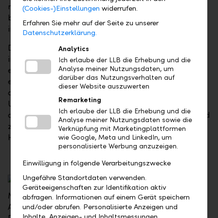
noch eines regulatorischen Regelwerks, damit eine
(Cookies-)Einstellungen
widerrufen.
breite Anlegerschaft vermehrt in Kryptoassets
Erfahren Sie mehr auf der Seite zu unserer
investiert.
Datenschutzerklärung.
Direkte Investitionen in Kryptowährungen sind
Analytics
insbesondere für Privatanleger immer noch mit
Ich erlaube der LLB die Erhebung und die
Analyse meiner Nutzungsdaten, um
erhöhten Risiken verbunden. Das zeigte kürzlich
darüber das Nutzungsverhalten auf
erschreckend der Hack einer Kryptobörse und der
dieser Website auszuwerten
daraus folgende Diebstahl von rund 600 Millionen
Remarketing
US-Dollar. Daher ist von Direktinvestitionen
Ich erlaube der LLB die Erhebung und die
abzuraten. Eine Möglichkeit, indirekt an diesem Trend
Analyse meiner Nutzungsdaten sowie die
zu partizipieren, bieten die Aktien der
Verknüpfung mit Marketingplattformen
Handelsplattform Coinbase Global.
wie Google, Meta und LinkedIn, um
personalisierte Werbung anzuzeigen.
Einwilligung in folgende Verarbeitungszwecke
Ungefähre Standortdaten verwenden.
Geräteeigenschaften zur Identifikation aktiv
Mit Coinbase Global empfehlen die LLB-
abfragen. Informationen auf einem Gerät speichern
Anlageexperten ein Unternehmen zum Kauf, das den
und/oder abrufen. Personalisierte Anzeigen und
Inhalte, Anzeigen- und Inhaltsmessungen,