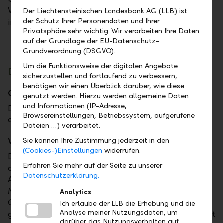
Wachstumsmärkten in Zentral- und Osteuropa und
Der Liechtensteinischen Landesbank AG (LLB) ist
der Schutz Ihrer Personendaten und Ihrer
im Nahen Osten.
Privatsphäre sehr wichtig. Wir verarbeiten Ihre Daten
auf der Grundlage der EU-Datenschutz-
Grundverordnung (DSGVO).
Um die Funktionsweise der digitalen Angebote
Die Organe der LLB
sicherzustellen und fortlaufend zu verbessern,
benötigen wir einen Überblick darüber, wie diese
Generalversammlung
genutzt werden. Hierzu werden allgemeine Daten
und Informationen (IP-Adresse,
Die
Generalversammlung
der Aktionäre ist das
Browsereinstellungen, Betriebssystem, aufgerufene
oberste Organ der LLB.
Dateien …) verarbeitet.
Verwaltungsrat
Sie können Ihre Zustimmung jederzeit in den
(Cookies-)Einstellungen
widerrufen.
Der Verwaltungsrat setzt sich – gestützt auf Art. 12
Erfahren Sie mehr auf der Seite zu unserer
des Gesetzes über die Liechtensteinische Landesbank
Datenschutzerklärung.
AG und Art. 23 der Statuten – aus fünf bis sieben
Mitgliedern zusammen, die von der
Analytics
Generalversammlung für die Dauer von drei Jahren
Ich erlaube der LLB die Erhebung und die
Analyse meiner Nutzungsdaten, um
gewählt werden. Die Generalversammlung bestimmt
darüber das Nutzungsverhalten auf