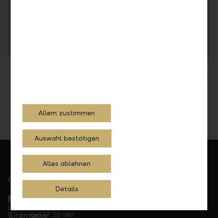
Sie haben Fragen zur LLB oder zur LLB-Gruppe?
Jetzt Kontakt aufnehmen
Teilen
Drucken
Allem zustimmen
Auswahl bestätigen
Alles ablehnen
Gerne für Sie da
Details
Service Direkt
Telefonisch erreichbar von Montag bis Freitag, 08.00
bis 17.30 Uhr