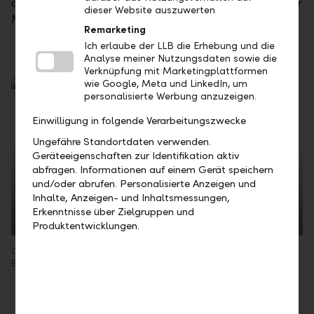
den Präsidenten. Der Verwaltungsrat wählt aus seiner
dieser Website auszuwerten
Mitte den Vizepräsidenten.
Remarketing
Ich erlaube der LLB die Erhebung und die
Analyse meiner Nutzungsdaten sowie die
Verknüpfung mit Marketingplattformen
wie Google, Meta und LinkedIn, um
personalisierte Werbung anzuzeigen.
Einwilligung in folgende Verarbeitungszwecke
Ungefähre Standortdaten verwenden.
Geräteeigenschaften zur Identifikation aktiv
abfragen. Informationen auf einem Gerät speichern
und/oder abrufen. Personalisierte Anzeigen und
Georg Wohlwend, Präsident
Inhalte, Anzeigen- und Inhaltsmessungen,
Erkenntnisse über Zielgruppen und
Produktentwicklungen.
Georg Wohlwend – Verwaltungsratspräsident, Jahrgang 1963,
Dr
Betriebsökonom, Nationalität FL, Eintritt in den Verwaltungsrat 2017
Na