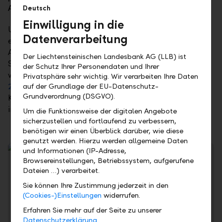
Angeboten überzeugt.
Deutsch
Einwilligung in die
Unsere Gruppe wächst nachhaltig profitabel. Durch
Datenverarbeitung
eine breite Diversifikation sowie gezielte
Akquisitionen konnten wir mit der Strategie
Der Liechtensteinischen Landesbank AG (LLB) ist
StepUp2020 unsere Ertragskraft und Ertragsqualität
der Schutz Ihrer Personendaten und Ihrer
wesentlich verbessern. Mit der neuen
Strategie ACT-
Privatsphäre sehr wichtig. Wir verarbeiten Ihre Daten
26
stellen wir für die kommenden fünf Jahre die
auf der Grundlage der EU-Datenschutz-
Grundverordnung (DSGVO).
Kernthemen Wachstum, Effizienz und Nachhaltigkeit
ins Zentrum.
Um die Funktionsweise der digitalen Angebote
sicherzustellen und fortlaufend zu verbessern,
benötigen wir einen Überblick darüber, wie diese
genutzt werden. Hierzu werden allgemeine Daten
und Informationen (IP-Adresse,
Browsereinstellungen, Betriebssystem, aufgerufene
Dateien …) verarbeitet.
Sie können Ihre Zustimmung jederzeit in den
(Cookies-)Einstellungen
widerrufen.
Erfahren Sie mehr auf der Seite zu unserer
Datenschutzerklärung.