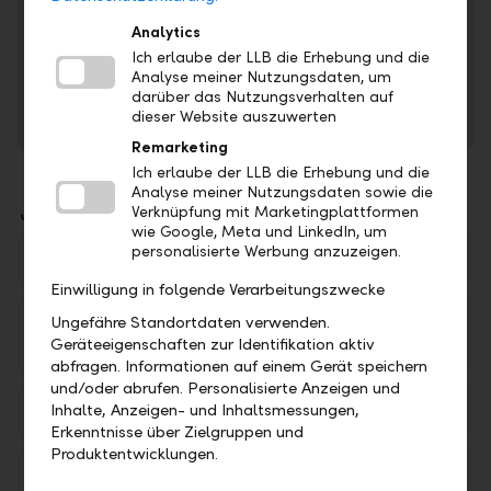
Online-Geschäftsbericht 2025
Analytics
In unserem Online-Geschäftsbericht erhalten Sie
Ich erlaube der LLB die Erhebung und die
umfassenden Einblick in unsere Erfolgskennzahlen.
Analyse meiner Nutzungsdaten, um
darüber das Nutzungsverhalten auf
dieser Website auszuwerten
Zum Online-Geschäftsbericht
Remarketing
Ich erlaube der LLB die Erhebung und die
Analyse meiner Nutzungsdaten sowie die
Downloads
Verknüpfung mit Marketingplattformen
wie Google, Meta und LinkedIn, um
personalisierte Werbung anzuzeigen.
2025 164. Geschäftsbericht
PDF
Einwilligung in folgende Verarbeitungszwecke
Zahlen und Fakten der LLB-Gruppe per 31.
Ungefähre Standortdaten verwenden.
Geräteeigenschaften zur Identifikation aktiv
Dezember 2025
PDF
abfragen. Informationen auf einem Gerät speichern
und/oder abrufen. Personalisierte Anzeigen und
Die LLB, ein einzigartiges Investment
Inhalte, Anzeigen- und Inhaltsmessungen,
PDF
Erkenntnisse über Zielgruppen und
Produktentwicklungen.
Die LLB-Gruppe steht für Sicherheit und