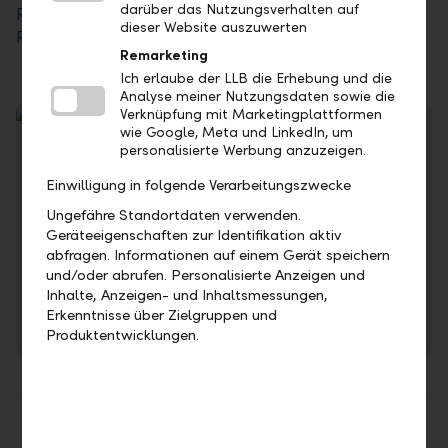
darüber das Nutzungsverhalten auf
Rating-Bericht Moody's
(12. September 2025)
dieser Website auszuwerten
Rating-Bericht Moody's
(29. Juli 2025)
Remarketing
Ich erlaube der LLB die Erhebung und die
Analyse meiner Nutzungsdaten sowie die
Verknüpfung mit Marketingplattformen
wie Google, Meta und LinkedIn, um
personalisierte Werbung anzuzeigen.
Einwilligung in folgende Verarbeitungszwecke
Ungefähre Standortdaten verwenden.
Geräteeigenschaften zur Identifikation aktiv
abfragen. Informationen auf einem Gerät speichern
und/oder abrufen. Personalisierte Anzeigen und
Sie haben Fragen zur LLB oder zur LLB-Gruppe?
Inhalte, Anzeigen- und Inhaltsmessungen,
Erkenntnisse über Zielgruppen und
Jetzt Kontakt aufnehmen
Produktentwicklungen.
Teilen
Drucken