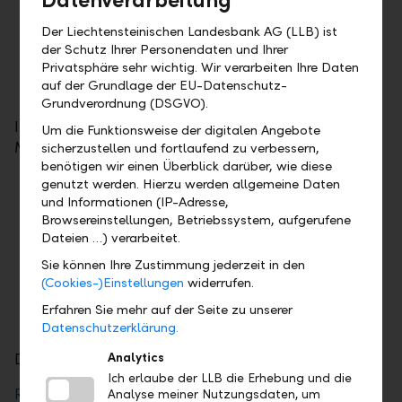
Depositenrating: Aa1
Der Liechtensteinischen Landesbank AG (LLB) ist
Emittentenrating: Aa3
der Schutz Ihrer Personendaten und Ihrer
Gegenparteirisikenrating: Aa1
Privatsphäre sehr wichtig. Wir verarbeiten Ihre Daten
auf der Grundlage der EU-Datenschutz-
Ausblick: Stabil
Grundverordnung (DSGVO).
Im Wesentlichen sind die folgenden Punkte gemäss
Um die Funktionsweise der digitalen Angebote
Moody's für das positive Rating der LLB massgebend:
sicherzustellen und fortlaufend zu verbessern,
benötigen wir einen Überblick darüber, wie diese
genutzt werden. Hierzu werden allgemeine Daten
das stabile Marktumfeld in der Schweiz und
und Informationen (IP-Adresse,
Liechtenstein,
Browsereinstellungen, Betriebssystem, aufgerufene
die soliden finanziellen Fundamentaldaten,
Dateien …) verarbeitet.
die gute Liquiditäts- und
Sie können Ihre Zustimmung jederzeit in den
Refinanzierungssituation,
(Cookies-)Einstellungen
widerrufen.
die stabile Eigentümerstruktur (mind. 51 %
Erfahren Sie mehr auf der Seite zu unserer
Land Liechtenstein).
Datenschutzerklärung.
Analytics
Die ausführliche Bewertung erfahren Sie hier:
Ich erlaube der LLB die Erhebung und die
Rating-Bericht Moody's
(7. Mai 2026)
Analyse meiner Nutzungsdaten, um