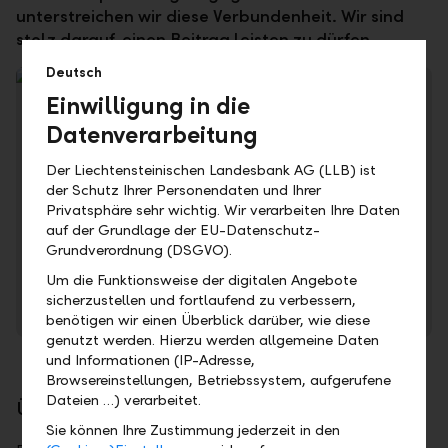
unterstreichen wir diese Verbundenheit. Wir sind
stolz darauf, einen Beitrag leisten zu dürfen.
Deutsch
Einwilligung in die
Datenverarbeitung
Der Liechtensteinischen Landesbank AG (LLB) ist
der Schutz Ihrer Personendaten und Ihrer
Privatsphäre sehr wichtig. Wir verarbeiten Ihre Daten
auf der Grundlage der EU-Datenschutz-
Sie vertreten einen Verein, ein Event oder ein Projekt und
Grundverordnung (DSGVO).
wollen sich für ein Sponsoring bewerben?
Um die Funktionsweise der digitalen Angebote
sicherzustellen und fortlaufend zu verbessern,
Sponsoringanfrage starten
benötigen wir einen Überblick darüber, wie diese
genutzt werden. Hierzu werden allgemeine Daten
und Informationen (IP-Adresse,
Browsereinstellungen, Betriebssystem, aufgerufene
Dateien …) verarbeitet.
Übersicht Sponsoring-Engagements
Sie können Ihre Zustimmung jederzeit in den