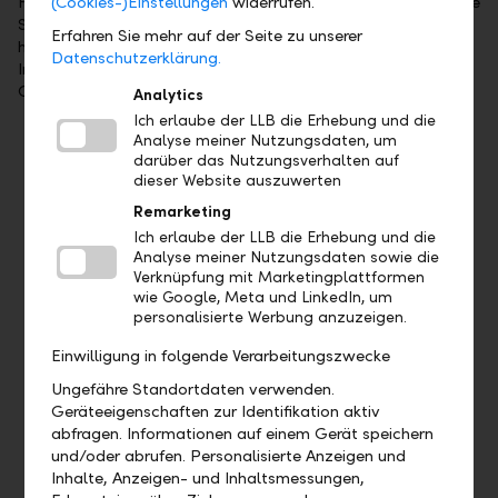
(Cookies-)Einstellungen
widerrufen.
Für die Positionierung und die Visibilität der LLB spielen unsere
Sponsoringengagements eine zentrale Rolle. Der Fokus liegt
Erfahren Sie mehr auf der Seite zu unserer
hierbei auf den Themenfeldern Sport, Kultur und Kompetenz.
Datenschutzerklärung.
In all diesen Bereichen unterstützen wir diverse Projekte und
Organisationen.
Analytics
Ich erlaube der LLB die Erhebung und die
Analyse meiner Nutzungsdaten, um
darüber das Nutzungsverhalten auf
dieser Website auszuwerten
Remarketing
Ich erlaube der LLB die Erhebung und die
Analyse meiner Nutzungsdaten sowie die
Verknüpfung mit Marketingplattformen
wie Google, Meta und LinkedIn, um
personalisierte Werbung anzuzeigen.
Kulturelle Engagements
Einwilligung in folgende Verarbeitungszwecke
Ungefähre Standortdaten verwenden.
Kunst fördert neue Ideen, inspiriert und führt zu
Geräteeigenschaften zur Identifikation aktiv
Innovationen. Aus diesem Grund unterstützen wir eine
abfragen. Informationen auf einem Gerät speichern
Vielzahl kultureller Projekte für Jung und Alt.
und/oder abrufen. Personalisierte Anzeigen und
Inhalte, Anzeigen- und Inhaltsmessungen,
Zu den kulturellen Engagements