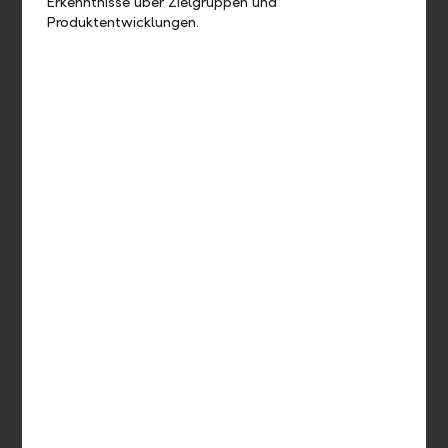
Erkenntnisse über Zielgruppen und
Produktentwicklungen.
Soziale Engagements
Da uns die Bereiche Prävention und Bildung besonders am
Herzen liegen, übernehmen wir soziale Verantwortung.
Zusätzlich zu unseren Einzelengagements leistet die LLB
eine Vielzahl an Vergabungen durch die Zukunftsstiftung.
Zu den sozialen Engagements