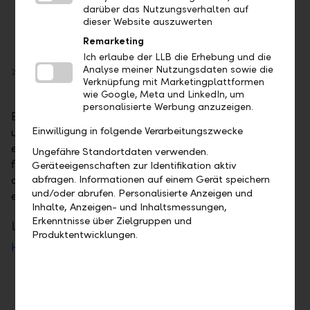
darüber das Nutzungsverhalten auf
dieser Website auszuwerten
Remarketing
Ich erlaube der LLB die Erhebung und die
Analyse meiner Nutzungsdaten sowie die
25. Juni 2026: Bluebones (Rock / Blues)
26
Verknüpfung mit Marketingplattformen
wie Google, Meta und LinkedIn, um
personalisierte Werbung anzuzeigen.
Ein herzliches Dankeschön an alle Besucherinnen
Einwilligung in folgende Verarbeitungszwecke
und Besucher, die den LLB Sommer im Hof 2026 zu
einem unvergesslichen Erlebnis gemacht haben. Wir
Ungefähre Standortdaten verwenden.
freuen uns schon heute auf die nächste Ausgabe und
Geräteeigenschaften zur Identifikation aktiv
auf viele weitere musikalische Sommernächte mit
abfragen. Informationen auf einem Gerät speichern
und/oder abrufen. Personalisierte Anzeigen und
euch.
Inhalte, Anzeigen- und Inhaltsmessungen,
Erkenntnisse über Zielgruppen und
LLB Sommer im Hof
Produktentwicklungen.
Hier
geht es zu den Highlights der letzten Jahre.