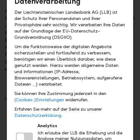
Datenverarbeitung
Mit Bluebones, Patric Scott und dem Daydance mit
Der Liechtensteinischen Landesbank AG (LLB) ist
Raumfrequenz verwandelte sich der Innenhof der LLB
der Schutz Ihrer Personendaten und Ihrer
Privatsphäre sehr wichtig. Wir verarbeiten Ihre Daten
im Vaduzer Städtle drei Tage lang in eine einzigartige
auf der Grundlage der EU-Datenschutz-
Festival-Location. Von mitreissenden Rock- und
Grundverordnung (DSGVO).
Bluesklängen über gefühlvolle Pop- und Soul-
Um die Funktionsweise der digitalen Angebote
Momente bis hin zu elektronischen Beats unter
sicherzustellen und fortlaufend zu verbessern,
freiem Himmel war für jeden Musikgeschmack etwas
benötigen wir einen Überblick darüber, wie diese
dabei. Gemeinsam wurde getanzt, gefeiert und das
genutzt werden. Hierzu werden allgemeine Daten
sommerliche Ambiente mitten in Vaduz genossen.
und Informationen (IP-Adresse,
Browsereinstellungen, Betriebssystem, aufgerufene
Dateien …) verarbeitet.
Sie können Ihre Zustimmung jederzeit in den
(Cookies-)Einstellungen
widerrufen.
Erfahren Sie mehr auf der Seite zu unserer
Datenschutzerklärung.
Analytics
Ich erlaube der LLB die Erhebung und die
Analyse meiner Nutzungsdaten, um