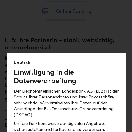
Online Banking
LLB: Ihre Partnerin – stabil, weitsichtig,
unternehmerisch
In dynamischen Marktlandschaften braucht es
Deutsch
einen Bankpartner, der Ihre Vision versteht und
Einwilligung in die
diese mitträgt. "Ich will eine Bank" – damit
begegnen wir als LLB dem Bedürfnis von
Datenverarbeitung
Unternehmen mit neuem Elan, exzellentem Know-
Der Liechtensteinischen Landesbank AG (LLB) ist der
how und dem Blick nach vorn. Gemeinsam
Schutz Ihrer Personendaten und Ihrer Privatsphäre
gestalten wir die Zukunft.
sehr wichtig. Wir verarbeiten Ihre Daten auf der
Grundlage der EU-Datenschutz-Grundverordnung
"Ich will eine Bank" ist nicht nur unsere Antwort auf
(DSGVO).
den Wandel, sondern auch unser Engagement für Ihr
Um die Funktionsweise der digitalen Angebote
Business. Als Unternehmer stehen Sie im Zentrum
sicherzustellen und fortlaufend zu verbessern,
unserer Lösungen. Wir verbinden jahrzehntelange