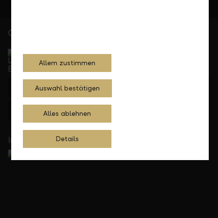
Gerne für Sie da
Service Direkt
Telefonisch erreichbar von Montag bis Freitag, 08.00
Allem zustimmen
bis 17.30 Uhr
+423 236 88 11
Auswahl bestätigen
Feedback
Anfragen
Alles ablehnen
In Ihrer Nähe
Details