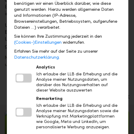
benötigen wir einen Überblick darüber, wie diese
Erfahrung mit der Ambition, stets an der Seite
genutzt werden. Hierzu werden allgemeine Daten
innovativer Köpfe zu sein.
und Informationen (IP-Adresse,
Browsereinstellungen, Betriebssystem, aufgerufene
Unser Anspruch? Als eine der vertrauenswürdigsten
Dateien …) verarbeitet.
Banken der Welt begleiten wir Ihr
Sie können Ihre Zustimmung jederzeit in den
Unternehmenswachstum nachhaltig und gehen
(Cookies-)Einstellungen
widerrufen.
gemeinsam neue Erfolgswege.
Erfahren Sie mehr auf der Seite zu unserer
Datenschutzerklärung.
Neugierig? Erkunden Sie unser
Leitbild
oder
unseren neuen
Markenauftritt
.
Analytics
Ich erlaube der LLB die Erhebung und die
Analyse meiner Nutzungsdaten, um
darüber das Nutzungsverhalten auf
dieser Website auszuwerten
Firmenkunden
Privatkunden
Institutionelle K
Remarketing
Ich erlaube der LLB die Erhebung und die
Analyse meiner Nutzungsdaten sowie die
Verknüpfung mit Marketingplattformen
wie Google, Meta und LinkedIn, um
personalisierte Werbung anzuzeigen.