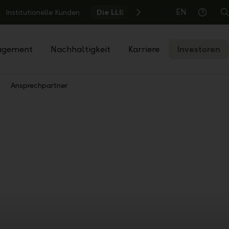
EN
Institutionelle Kunden
Die LLB
S
Hilfe
agement
Nachhaltigkeit
Karriere
Investoren
Ansprechpartner