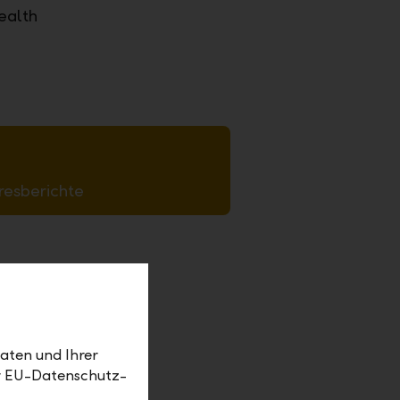
ealth
resberichte
en: Mit
Schweiz)
er zwei
aten und Ihrer
ührende
er EU-Datenschutz-
petenz des