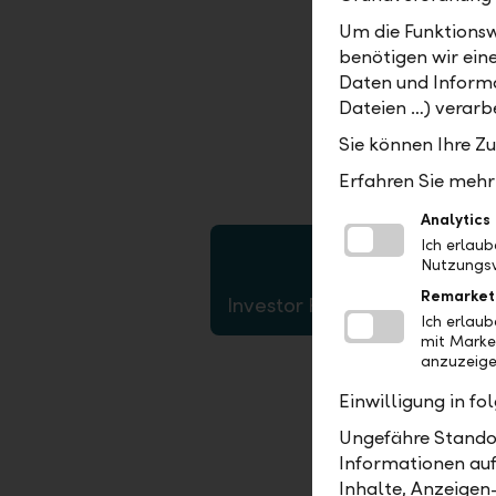
LLB Asset 
Um die Funktionsw
LLB-Grupp
benötigen wir ein
Dies steht
Daten und Informa
Vaduz, dem
Dateien …) verarbe
Fondstöcht
Sie können Ihre Z
Erfahren Sie mehr 
Analytics
Ich erlau
Nutzungsv
Remarket
Investor Factsheet
Ich erlau
mit Marke
anzuzeige
Einwilligung in f
Eine Tier-
Ungefähre Standor
Ratingagen
Informationen auf
ist auch d
Inhalte, Anzeigen