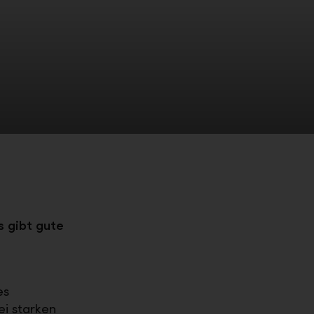
s gibt gute
es
ei starken