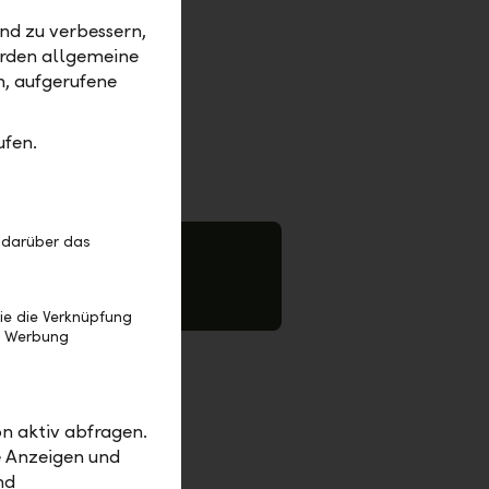
 sich die
nd zu verbessern,
en Namen.
erden allgemeine
ces in
m, aufgerufene
sowie den
ufen.
 darüber das
hhaltigkeitsbericht
ie die Verknüpfung
e Werbung
n Aa1 der
n aktiv abfragen.
sis. Stabil
e Anzeigen und
.3 Prozent
nd