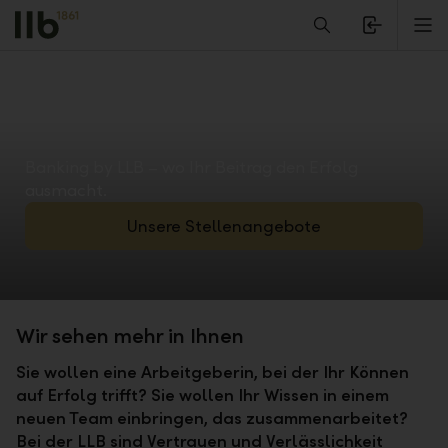
Alerts.Headline
M
Banking by LLB – wo Ihr Beitrag den Erfolg
ausmacht.
Unsere Stellenangebote
Wir sehen mehr in Ihnen
Sie wollen eine Arbeitgeberin, bei der Ihr Können
auf Erfolg trifft? Sie wollen Ihr Wissen in einem
neuen Team einbringen, das zusammenarbeitet?
Bei der LLB sind Vertrauen und Verlässlichkeit