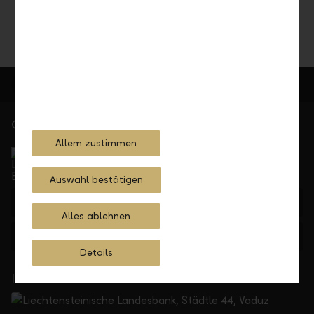
Teilen
Drucken
Gerne für Sie da
Allem zustimmen
Service Direkt
Telefonisch erreichbar von Montag bis Freitag, 08.00
bis 17.30 Uhr
Auswahl bestätigen
+423 236 88 11
Alles ablehnen
Feedback
Anfrage
Details
In Ihrer Nähe