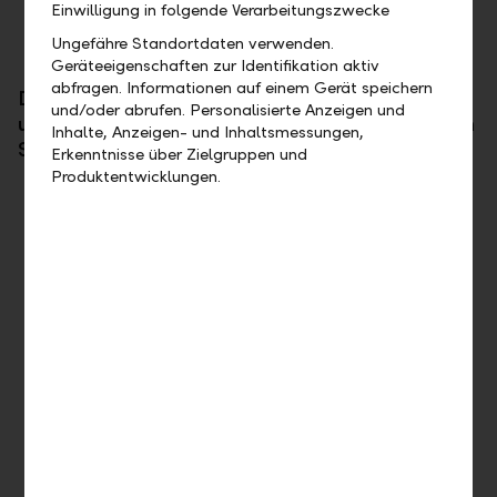
Einwilligung in folgende Verarbeitungszwecke
Ungefähre Standortdaten verwenden.
Geräteeigenschaften zur Identifikation aktiv
abfragen. Informationen auf einem Gerät speichern
Dürfen wir Sie persönlich von den Vorteilen
und/oder abrufen. Personalisierte Anzeigen und
unserer Arbeitswelt überzeugen? Dann nehmen
Inhalte, Anzeigen- und Inhaltsmessungen,
Sie mit uns Kontakt auf!
Erkenntnisse über Zielgruppen und
Produktentwicklungen.
Michael Verling
HR-Business-Partner
Telefon + 423 236 85 27