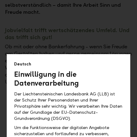
selbstverständlich – damit Ihre Arbeit Sinn und
Freude macht.
Jobvielfalt trifft wertschätzendes Umfeld. Und
das trifft sich gut!
Ob mit oder ohne Bankerfahrung - wenn Sie Freude
am Gestalten haben und gerne gemeinsam Lösungen
entwickeln, sind Sie bei der LLB richtig. Sie wollen
Deutsch
Verantwortung übernehmen und kundenorientiert
Einwilligung in die
arbeiten? Dann bieten wir Ihnen genau das richtige
Datenverarbeitung
Umfeld. Bei uns finden
Der Liechtensteinischen Landesbank AG (LLB) ist
ambitionierte Kundenberater:innen,
der Schutz Ihrer Personendaten und Ihrer
Finanzierungs- und Compliance-Experten
Privatsphäre sehr wichtig. Wir verarbeiten Ihre Daten
und -Expertinnen,
auf der Grundlage der EU-Datenschutz-
IT-Fachleute
Grundverordnung (DSGVO).
Juristinnen und Juristen
Um die Funktionsweise der digitalen Angebote
sicherzustellen und fortlaufend zu verbessern,
und Projektmanager:innern