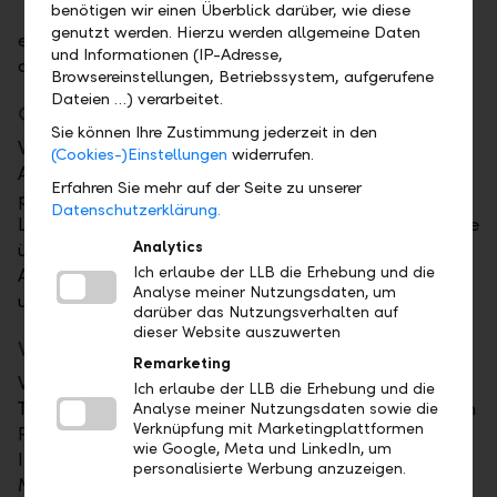
benötigen wir einen Überblick darüber, wie diese
genutzt werden. Hierzu werden allgemeine Daten
eine spannende berufliche Heimat, um gemeinsam
und Informationen (IP-Adresse,
die Zukunft des Bankings zu gestalten.
Browsereinstellungen, Betriebssystem, aufgerufene
Dateien …) verarbeitet.
Gute Gründe, Teil der LLB zu werden
Sie können Ihre Zustimmung jederzeit in den
Wir bei der LLB pflegen eine partnerschaftliche
(Cookies-)Einstellungen
widerrufen.
Atmosphäre, in der Zusammenarbeit und Ihre
Erfahren Sie mehr auf der Seite zu unserer
persönliche Weiterentwicklung im Fokus stehen.
Datenschutzerklärung.
Lernen Sie uns als Arbeitgeberin kennen. Wenn wir Sie
Analytics
überzeugen können und Sie uns, wartet auf Sie ein
Ich erlaube der LLB die Erhebung und die
Arbeitsplatz voller Chancen in einem spannenden
Analyse meiner Nutzungsdaten, um
und respektvollen Umfeld.
darüber das Nutzungsverhalten auf
dieser Website auszuwerten
Wen wir suchen
Remarketing
Wir als Universalbank suchen nicht nur die besten
Ich erlaube der LLB die Erhebung und die
Talente, sondern Menschen, die zu uns passen. Neben
Analyse meiner Nutzungsdaten sowie die
Verknüpfung mit Marketingplattformen
Fachwissen und Erfahrung zählt für uns vor allem
wie Google, Meta und LinkedIn, um
Ihre Persönlichkeit. Denn wir sehen mehr in jedem
personalisierte Werbung anzuzeigen.
Mitarbeitenden.