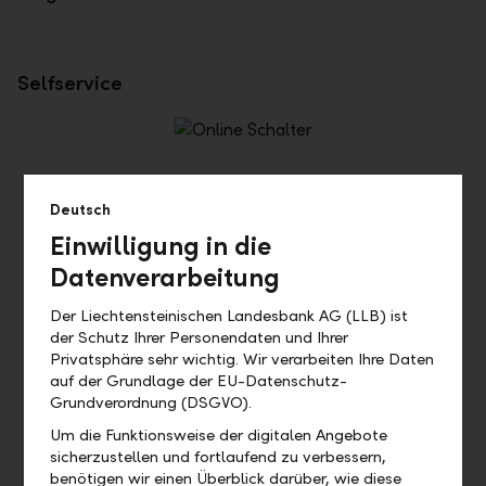
Selfservice
Deutsch
Einwilligung in die
Datenverarbeitung
Der Liechtensteinischen Landesbank AG (LLB) ist
der Schutz Ihrer Personendaten und Ihrer
Online Schalter
Privatsphäre sehr wichtig. Wir verarbeiten Ihre Daten
Sie möchten ein Konto eröffnen, Börsengeschäfte tätigen,
auf der Grundlage der EU-Datenschutz-
Ihre Karten verwalten oder einfach nur Ihre Adressangaben
Grundverordnung (DSGVO).
ändern? Finden Sie die gewünschten Angebote jederzeit
Um die Funktionsweise der digitalen Angebote
direkt im Online-Schalter.
sicherzustellen und fortlaufend zu verbessern,
benötigen wir einen Überblick darüber, wie diese