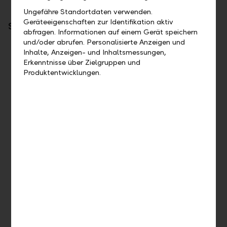
Ungefähre Standortdaten verwenden.
Geräteeigenschaften zur Identifikation aktiv
Support
abfragen. Informationen auf einem Gerät speichern
und/oder abrufen. Personalisierte Anzeigen und
Inhalte, Anzeigen- und Inhaltsmessungen,
Erkenntnisse über Zielgruppen und
Produktentwicklungen.
E-Banking Sicherheit
Unsere Systeme erfüllen die höchsten technischen
Sicherheitsstandards. Gehen Sie mit uns auf Nummer
sicher und beachten Sie die Tipps für sicheres E-Banking.
Mehr erfahren