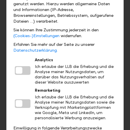
Zum Online Schalter
genutzt werden. Hierzu werden allgemeine Daten
und Informationen (IP-Adresse,
Browsereinstellungen, Betriebssystem, aufgerufene
Dateien …) verarbeitet.
Sie können Ihre Zustimmung jederzeit in den
(Cookies-)Einstellungen
widerrufen.
Erfahren Sie mehr auf der Seite zu unserer
Datenschutzerklärung.
Analytics
Ich erlaube der LLB die Erhebung und die
Analyse meiner Nutzungsdaten, um
Downloadcenter
darüber das Nutzungsverhalten auf
dieser Website auszuwerten
Sie suchen eine Broschüre zu einem bestimmten Produkt,
möchten Anlageinformationen erhalten oder sind an
Remarketing
anderen LLB-Publikationen interessiert? Besuchen Sie
Ich erlaube der LLB die Erhebung und die
unser Downloadcenter.
Analyse meiner Nutzungsdaten sowie die
Verknüpfung mit Marketingplattformen
wie Google, Meta und LinkedIn, um
Zum Downloadcenter
personalisierte Werbung anzuzeigen.
Einwilligung in folgende Verarbeitungszwecke