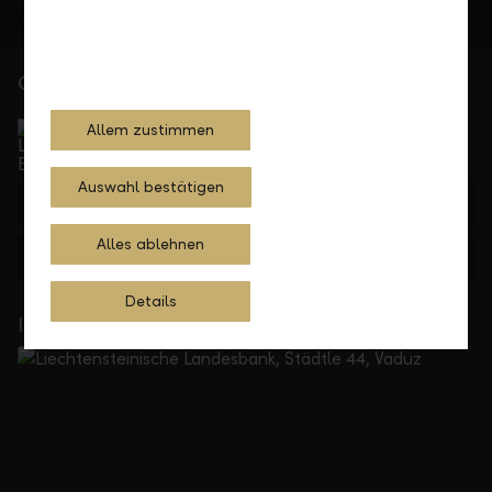
Gerne für Sie da
Service Direkt
Allem zustimmen
Telefonisch erreichbar von Montag bis Freitag, 08.00
bis 17.30 Uhr
Auswahl bestätigen
+423 236 88 11
Alles ablehnen
Feedback
Anfrage
Details
In Ihrer Nähe