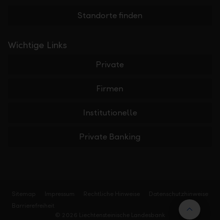
Standorte finden
Wichtige Links
Private
Firmen
Institutionelle
Private Banking
Sitemap
Impressum
Rechtliche Hinweise
Datenschutzhinweise
Barrierefreiheit
Nach 
© 2026 Liechtensteinische Landesbank