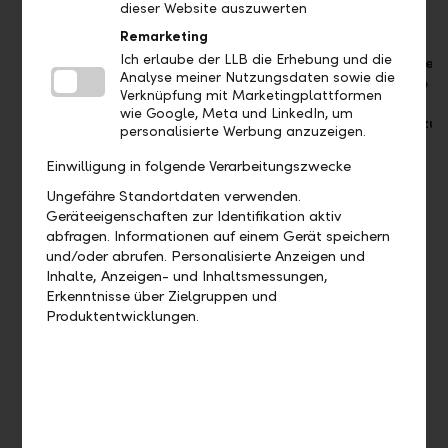
dieser Website auszuwerten
Karten
Karten
Karten
Remarketing
Ich erlaube der LLB die Erhebung und die
2
1
1 Debitkarte
Analyse meiner Nutzungsdaten sowie die
Debitkarten
Debitkarte
(Gebühr ab
Verknüpfung mit Marketingplattformen
CHF 2.– /
wie Google, Meta und LinkedIn, um
2
Optional:
Bargeldbezug
personalisierte Werbung anzuzeigen.
Kreditkarten
Virtuelle
(Classic /
Debitkarten
Einwilligung in folgende Verarbeitungszwecke
Gold)
(CHF 0.30
pro Karte
Ungefähre Standortdaten verwenden.
Optional:
und
Geräteeigenschaften zur Identifikation aktiv
Virtuelle
Monat)
abfragen. Informationen auf einem Gerät speichern
Debitkarten
und/oder abrufen. Personalisierte Anzeigen und
(CHF 0.30
Inhalte, Anzeigen- und Inhaltsmessungen,
pro Karte
Erkenntnisse über Zielgruppen und
und
Produktentwicklungen.
Monat)
Bezahlen
Bezahlen
Bezahlen
Mobile
Mobile
Mobile
Payment
Payment
Payment