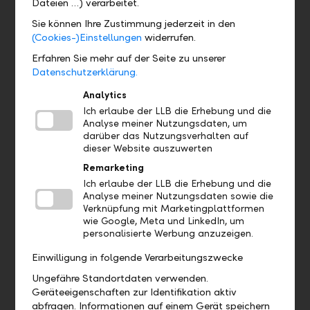
Dateien …) verarbeitet.
vollem Gange
Wir steigern stetig unsere Energieeffizienz
Sie können Ihre Zustimmung jederzeit in den
Die LLB verfügt seit Jahren über ein Konzept für
(Cookies-)Einstellungen
widerrufen.
klimafreundliche Mobilität
Erfahren Sie mehr auf der Seite zu unserer
Unser Ziel ist es, die CO₂-Emissionen an allen LLB-
Datenschutzerklärung.
Standorten auf ein Minimum zu reduzieren
Analytics
Ich erlaube der LLB die Erhebung und die
Erfolgreiche Lancierung nachhaltiger Bankprodukte
Analyse meiner Nutzungsdaten, um
darüber das Nutzungsverhalten auf
Eine attraktive Umwelthypothek mit
dieser Website auszuwerten
Vorzugskonditionen für nachhaltige Renovationen im
Remarketing
Angebot
Ich erlaube der LLB die Erhebung und die
In der Vermögensverwaltung und bei unseren LLB-
Analyse meiner Nutzungsdaten sowie die
eigenen Fonds haben wir einen
Verknüpfung mit Marketingplattformen
verantwortungsvollen Investmentansatz
wie Google, Meta und LinkedIn, um
implementiert, der ethische, soziale und ökologische
personalisierte Werbung anzuzeigen.
Aspekte berücksichtigt.
Die LLB hat bereits äusserst erfolgreich zwei LLB
Einwilligung in folgende Verarbeitungszwecke
Impact Climate Fonds lanciert (Dark Green)
Ungefähre Standortdaten verwenden.
Geräteeigenschaften zur Identifikation aktiv
Die Rahmenbedingungen für die LLB-Familie
abfragen. Informationen auf einem Gerät speichern