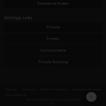
Standorte finden
Wichtige Links
Private
Firmen
Institutionelle
Private Banking
Sitemap
Impressum
Rechtliche Hinweise
Datenschutzhinweise
Barrierefreiheit
Nach 
© 2026 Liechtensteinische Landesbank
AG