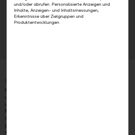
und/oder abrufen. Personalisierte Anzeigen und
Flexible Arbeitszeit und -umgebung
Inhalte, Anzeigen- und Inhaltsmessungen,
(Vertrauensarbeitszeit, bis zu 40 % Homeoffice)
Erkenntnisse über Zielgruppen und
Betriebliche Gesundheitsförderung (z. B.
Produktentwicklungen.
Yogalektionen, Rückenfitnessprogramm oder
kostenfreie psychologische Beratungen)
Entwicklung der Mitarbeitenden über interne und
externe Aus- und Weiterbildungsmöglichkeiten
Soziales Engagement in der Gesellschaft
Unternehmerisches Handeln
Nachhaltiges Wirtschaften gehört zu den Prinzipien
unserer Unternehmensstrategie und spiegelt sich in
unseren Werten wider. So ist die LLB eine verlässliche
Partnerin für Mensch und Wirtschaft, insbesondere
auch als Arbeitgeberin. Zugleich ist ein breites
gesellschaftliches Engagement seit jeher ein
wesentlicher Bestandteil unseres unternehmerischen