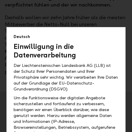
verpflichtet fühlen und der wir nachkommen.
Deshalb wollen wir zehn Jahre früher als die meisten
Mitbewerber die Netto-Null bei unseren
Treibhausgasemissionen erreichen. Auf dem Weg
Deutsch
dahin reduzieren wir unsere eigenen
Treibhausgasemissionen und die der
Einwilligung in die
Kundenportfolios. Darüber hinaus bauen wir unser
Datenverarbeitung
Angebot an ökologisch und sozial verträglichen
Produkten aus und managen entsprechende Risiken
Der Liechtensteinischen Landesbank AG (LLB) ist
der Schutz Ihrer Personendaten und Ihrer
professionell.
Privatsphäre sehr wichtig. Wir verarbeiten Ihre Daten
auf der Grundlage der EU-Datenschutz-
Grundverordnung (DSGVO).
Um die Funktionsweise der digitalen Angebote
Unsere Errungenschaften im Bankbetrieb bisher
sicherzustellen und fortlaufend zu verbessern,
benötigen wir einen Überblick darüber, wie diese
Ausgleich für THG-Emissionen im Bankbetrieb durch
genutzt werden. Hierzu werden allgemeine Daten
Klimaschutzfinanzierungen
und Informationen (IP-Adresse,
Die kontinuierliche Umrüstung der LLB-
Browsereinstellungen, Betriebssystem, aufgerufene
Fahrzeugflotte auf Elektromobilität ist bereits in