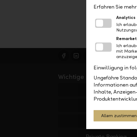
Erfahren Sie mehr 
Analytics
Ich erlau
Nutzungsv
Remarket
Ich erlau
mit Marke
anzuzeige
Einwilligung in f
Wichtige Links
Ungefähre Standor
Informationen auf
Private
Inhalte, Anzeigen
Produktentwicklu
Firmen
Allem zustimmen
Institutionelle
Private Banking