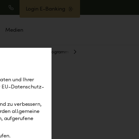
Login E-Banking
uche
Anrufen
Medien
mm
Werkstudentenprogramm
Weiter
aten und Ihrer
er EU-Datenschutz-
nd zu verbessern,
erden allgemeine
m, aufgerufene
ufen.