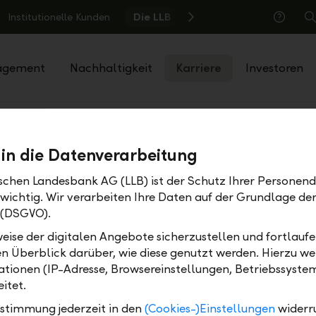
Institutionelle Kunden
Die LLB
S
Hilfe
agement
Nachhaltigkeit
Karriere
Investoren
 Talents
Bachelor Graduate Programm
Traineeprogra
 in die Datenverarbeitung
k in das Trainee Programm General
ischen Landesbank AG (LLB) ist der Schutz Ihrer Personend
ement
 wichtig. Wir verarbeiten Ihre Daten auf der Grundlage d
 (DSGVO).
und Cedric
eise der digitalen Angebote sicherzustellen und fortlaufe
en Überblick darüber, wie diese genutzt werden. Hierzu w
tionen (IP-Adresse, Browsereinstellungen, Betriebssyste
itet.
Teilen
Drucken
ustimmung jederzeit in den
(Cookies-)Einstellungen
widerr