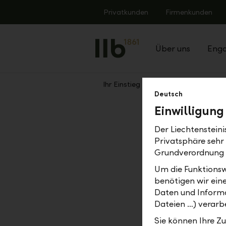
Alerts.Headline
Privatkunden
Firmenkunden
Über uns
Eng
Ihr Einstieg
Einblicke der Young
Zurück
Deutsch
Einwilligung
Einblic
Der Liechtenstein
Manag
Privatsphäre sehr
Grundverordnung
mit Louis 
Um die Funktionsw
benötigen wir ein
Daten und Informa
Dateien …) verarbe
Sie können Ihre Z