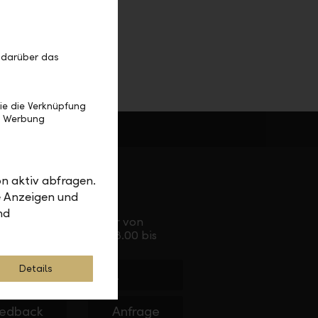
 darüber das
ie die Verknüpfung
e Werbung
 für Sie da
n aktiv abfragen.
e Anzeigen und
Service Direkt
nd
Telefonisch erreichbar von
Montag bis Freitag, 08.00 bis
17.30 Uhr
Details
+423 236 88 11
edback
Anfrage