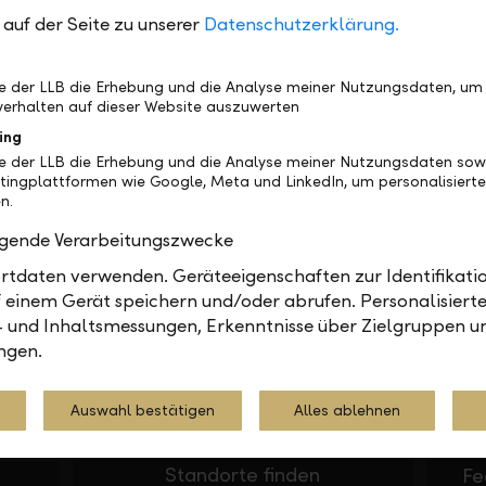
auf der Seite zu unserer
Datenschutzerklärung.
be der LLB die Erhebung und die Analyse meiner Nutzungsdaten, um
erhalten auf dieser Website auszuwerten
ing
be der LLB die Erhebung und die Analyse meiner Nutzungsdaten sow
tingplattformen wie Google, Meta und LinkedIn, um personalisiert
n.
olgende Verarbeitungszwecke
In Ihrer Nähe
Gerne
tdaten verwenden. Geräteeigenschaften zur Identifikatio
 einem Gerät speichern und/oder abrufen. Personalisiert
- und Inhaltsmessungen, Erkenntnisse über Zielgruppen u
ngen.
Auswahl bestätigen
Alles ablehnen
Standorte finden
Fe